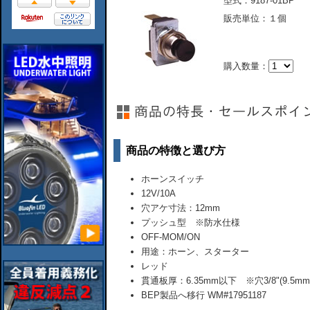
型式：9187-01BP
販売単位：１個
購入数量：
商品の特徴と選び方
ホーンスイッチ
12V/10A
穴アケ寸法：12mm
プッシュ型 ※防水仕様
OFF-MOM/ON
用途：ホーン、スターター
レッド
貫通板厚：6.35mm以下 ※穴3/8"(9.5mm
BEP製品へ移行 WM#17951187