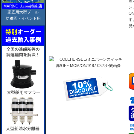
屋
ン
家庭用大型プール
O
幼稚園・イベント用
す
見