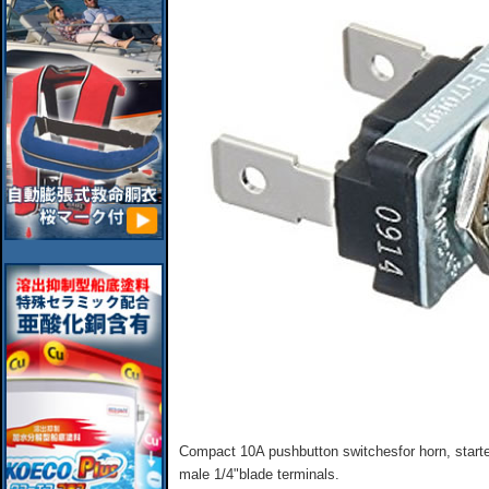
Compact 10A pushbutton switchesfor horn, starte
male 1/4"blade terminals.