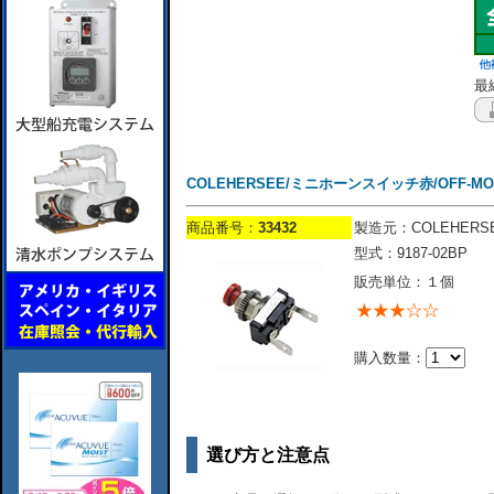
最終
COLEHERSEE/ミニホーンスイッチ赤/OFF-MOM/
商品番号：
33432
製造元：COLEHERS
型式：9187-02BP
販売単位：１個
購入数量：
選び方と注意点