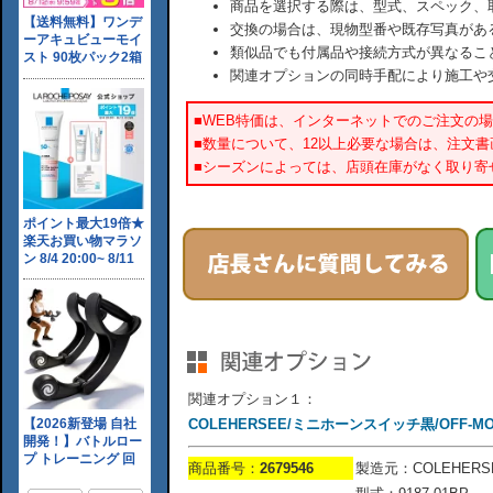
商品を選択する際は、型式、スペック、
交換の場合は、現物型番や既存写真があ
類似品でも付属品や接続方式が異なるこ
関連オプションの同時手配により施工や
■WEB特価は、インターネットでのご注文の
■数量について、12以上必要な場合は、注文
■シーズンによっては、店頭在庫がなく取り寄
関連オプション１：
COLEHERSEE/ミニホーンスイッチ黒/OFF-MOM/
商品番号：
2679546
製造元：COLEHERS