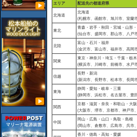
エリア
配送先の都道府県
北海道
北海道
(札幌市、函館市、旭川市、室蘭市
青森・岩手・秋田・宮城・山形・
東北
(仙台市、盛岡市、郡山市、八戸市
富山・石川・福井
北陸
(金沢市、富山市、福井市、高岡市
東京・神奈川・埼玉・千葉・栃木
関東
(横浜市、川崎市、前橋市、水戸市
長野・新潟
信越
(新潟市、長野市、松本市、長岡市
静岡・愛知・岐阜・三重
東海
(静岡市、浜松市、名古屋市、豊田
京都・滋賀・奈良・和歌山・大阪
関西
(大阪市、堺市、京都市、神戸市
岡山・広島・山口・鳥取・島根
中国
(岡山市、倉敷市、広島市、呉市
香川・徳島・高知・愛媛