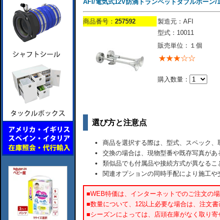
AFI/電気式12V防滴トランペットダブルホーン/1
商品番号：
257592
製造元：AFI
型式：10011
販売単位：１個
購入数量：
選び方と注意点
商品を選択する際は、型式、スペック、
交換の場合は、現物型番や既存写真があ
類似品でも付属品や接続方式が異なるこ
関連オプションの同時手配により施工や
■WEB特価は、インターネットでのご注文の
■数量について、12以上必要な場合は、注文
■シーズンによっては、店頭在庫がなく取り寄