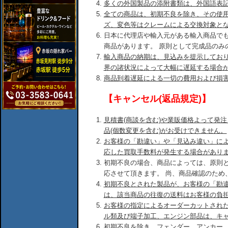
多くの外国製品の添附書類は、外国語表
全ての商品は、初期不良を除き、その使
ズ、変色等はクレームによる交換対象と
日本に代理店や輸入元がある輸入商品で
商品があります。 原則として完成品のみ
輸入商品の納期は、見込みを提示してお
界の諸状況によって大幅に遅延する場合
商品到着遅延による一切の費用および損
【キャンセル(返品規定)】
見積書(商談を含む)や業販価格よって発
品(個数変更を含む)がお受けできません。
お客様の「勘違い」や「見込み違い」に
応した買取手数料が発生する場合があり
初期不良の場合、商品によっては、原則
応させて頂きます。 尚、商品確認のため
初期不良とされた製品が、お客様の「勘
は、該当商品の往復の送料はお客様の負
お客様の指定によるオーダーカットされ
ル類及び端子加工、エンジン部品は、キ
初期不良を除き、フェンダー、アンカー