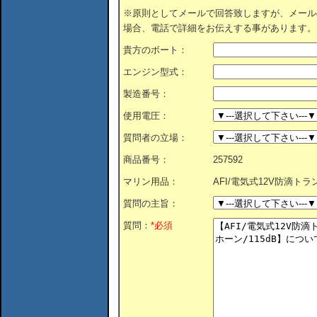
※原則としてメールで回答致しますが、メール
場合、電話で詳細をお伝えする事があります。
貴方のボート：
エンジン型式：
製造番号：
使用電圧：
質問者の立場：
商品番号：
257592
マリン用品：
AFI/電気式12V防滴トラ
質問の主旨：
質問：
*必須