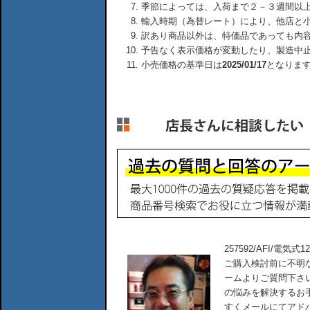
季節によっては、入荷まで２－３週間以
輸入時期（為替レート）により、他店と
訳あり商品以外は、特価品であっても内
予告なく表示価格が変動したり、製造中
小売価格の基準日は
2025/01/17
となりま
257592/AFI/電
ご購入検討前に不明
ームよりご質問下さ
の悩みを解決するお
すくメールにてアド