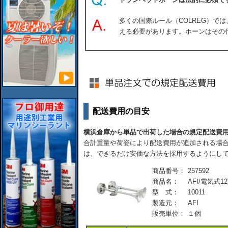
多くの国際ルール（COLREG）で
える必要があります。ホーンはその
配送費用の目安
横浜倉庫から単品で出荷した場合の規定配送費
合計重量や荷姿により配送費用が追加される場合
は、できるだけ安価な方法を採用するようにし
商品番号：
257592
商品名：
AFI/電気式
型 式：
10011
製造元：
AFI
販売単位：
１個