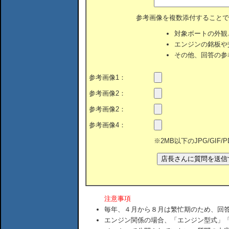
参考画像を複数添付することで
対象ボートの外観
エンジンの銘板や
その他、回答の参
参考画像1：
参考画像2：
参考画像2：
参考画像4：
※2MB以下のJPG/GIF
注意事項
毎年、４月から８月は繁忙期のため、回
エンジン関係の場合、「エンジン型式」