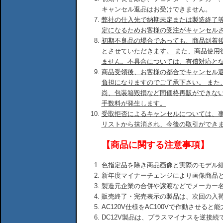
キャンセル返品はお受けできません。
弊社の仕入先で納期未定または製造終了
定になるためお客様の受注がキャンセル
初期不良品の場合であっても、商品到着後
とさせていただきます。 また、商品使用
ません。不具合については、有償対応と
商品受領後、お客様の都合でキャンセル
負担になりますのでご了承下さい。 また
尚、包装箱毀損など同価格再販ができな
手数料が発生します。
受取拒否によるキャンセルについては、
リストから抹消され、今後の取引ができ
【商品に関する注意事項】
色指定品を除き商品画像と実際のモデル
新年度マイナーチェンジにより画像商品
製造元企業の合併や譲渡などでメーカー
販売終了・完売表示の製品は、次回の入
AC120V仕様をAC100Vで作動させる
DC12V製品は、プラスマイナスを逆接