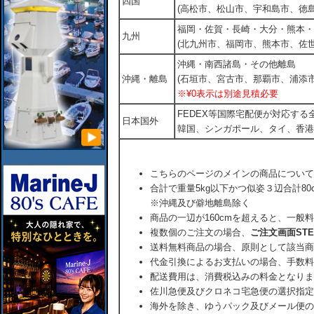
四国
(高松市、松山市、宇和島市、徳島
福岡・佐賀・長崎・大分・熊本・
九州
(北九州市、福岡市、熊本市、佐
沖縄・南西諸島・その他離島
沖縄・離島
(石垣市、宮古市、那覇市、浦添市
※¥0表示は別途見積必要
FEDEX等国際宅配便が対応す
日本国外
韓国、シンガポール、タイ、香港
こちらのページのメインの商品について
合計で重量5kg以下かつ似姿３辺合計80
※沖縄及び僻地離島除く
商品の一辺が160cmを超えると、一般
複数個のご注文の場合、
ご注文画面ST
送料無料商品の場合、原則として該当商
代金引換によるお支払いの場合、手数料
配送費用は、消費税込みの料金となりま
佐川急便及びクロネコ宅急便の選択指定
海外を除き、ゆうパック及びメール便の