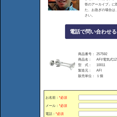
答のアーカイブ」に
た、お急ぎの場合は
さい。
電話で問い合わせる：04
商品番号：
257592
商品名：
AFI/電気式
型 式：
10011
製造元：
AFI
販売単位：
１個
お名前：
*必須
メール：
*必須
電話：
*必須