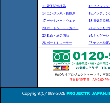
11.電子関連機器
12.フィッシ
14.エンジン系・操舵系
15.メンテナ
17.デッキハードウエア
18.電気系統部
20.ボートシート・カバー
21.インテリア
23.救命・法定備品
24.ナビゲーシ
26.ボートトレーラー
27.ヤマハ純
株式会社プロジェクトケーマリン事業部 横
営業時間/平日 AM9:00-P