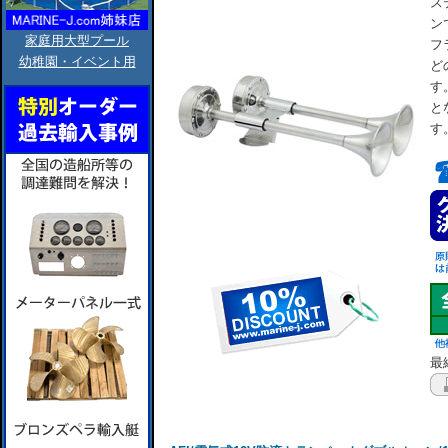
ス
ン
家庭用大型プール
フ
幼稚園・イベント用
ど
す
と
す
最終