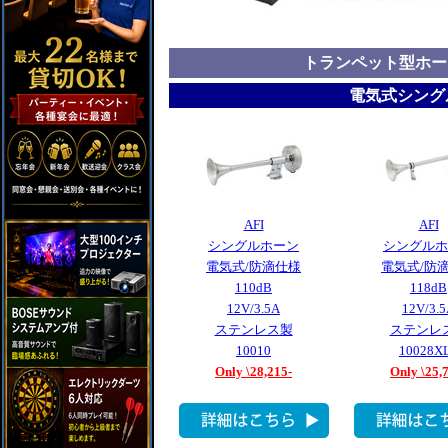
トランペット型ホー
電気式シング
AFI
AFI
シングルホーン
シングルホ
電気式/防滴仕様
電気式/防
110dB
118dB
12V/3.5A
12V/3.
ステンレス製
ステンレ
10010
10028X
Only \28,215-
Only \25,