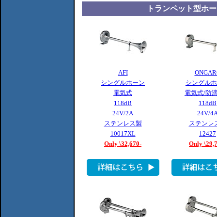
トランペット型ホー
AFI
ONGAR
シングルホーン
シングルホ
電気式
電気式/防
118dB
118dB
24V/2A
24V/4
ステンレス製
ステンレ
10017XL
12427
Only \32,670-
Only \29,