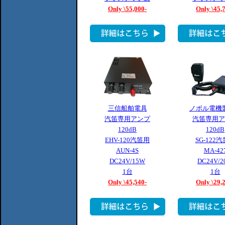
Only \55,000-
Only \45,
三信船舶電具
ノボル電機
汽笛専用アンプ
汽笛専用ア
120dB
120dB
EHV-120汽笛用
SG-122
AUN-4S
MA-42
DC24V/15W
DC24V/
1台
1台
Only \45,540-
Only \29,