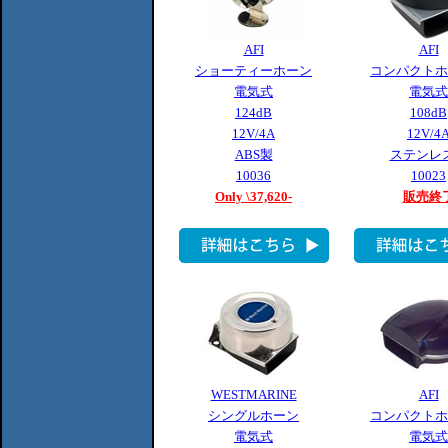
AFI
AFI
ショーティーホーン
コンパクトホ
電気式
電気式
124dB
108dB
12V/4A
12V/4
ABS製
ステンレ
10036
10023
Only \37,620-
販売終
WESTMARINE
AFI
シングルホーン
コンパクトホ
電気式
電気式