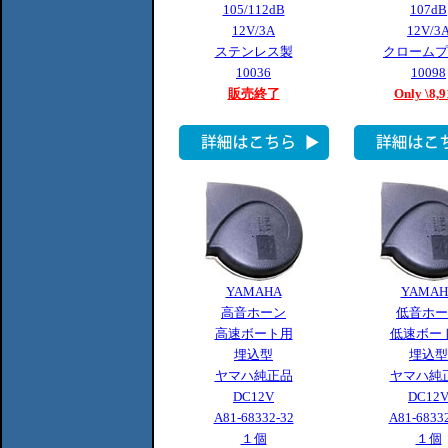
105/112dB
107dB
12V/3A
12V/3
ステンレス製
クロームプ
10036
10098
販売終了
Only \8,9
YAMAHA
YAMAH
高音ホーン
低音ホー
高速ボート用
低速ボー
埋込型
埋込型
ヤマハ純正品
ヤマハ純
DC12V
DC12
A81-68332-32
A81-6833
１個
１個