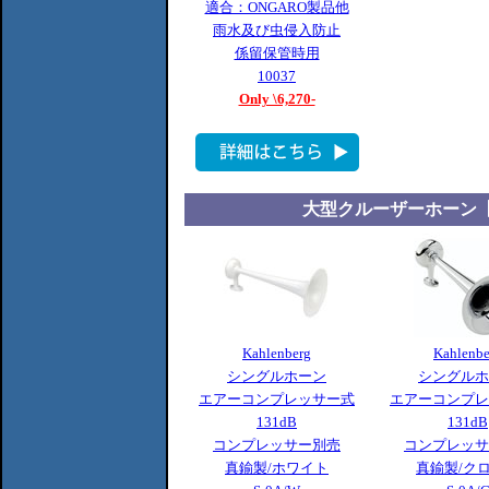
適合：ONGARO製品他
雨水及び虫侵入防止
係留保管時用
10037
Only \6,270-
大型クルーザーホーン
Kahlenberg
Kahlenbe
シングルホーン
シングルホ
エアーコンプレッサー式
エアーコンプレ
131dB
131dB
コンプレッサー別売
コンプレッサ
真鍮製/ホワイト
真鍮製/ク