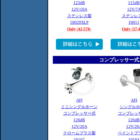
123dB
115dB
12V/10A
12V/7
ステンレス製
ステンレ
10029XLP
10011
Only \42,570-
Only \57,
コンプレッサー式
AFI
AFI
ミニシングルホーン
シングルホ
コンプレッサー式
コンプレッ
126dB
126dB
12V/20A
12V/20
クロームブラス製
ペイントブ
10107
10104