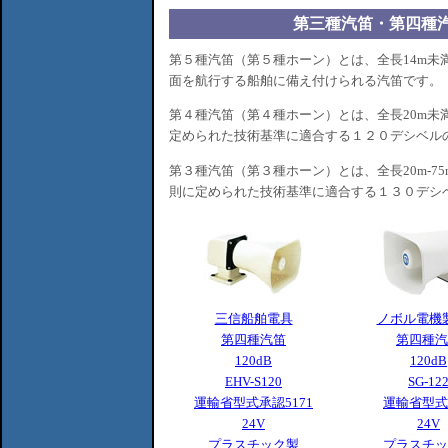
第三種汽笛・第四種
第５種汽笛（第５種ホーン）とは、全長14m未満
面を航行する船舶に備え付けられる汽笛です。
第４種汽笛（第４種ホーン）とは、全長20m未
定められた技術基準に適合する１２０デシベル
第３種汽笛（第３種ホーン）とは、全長20m-7
則に定められた技術基準に適合する１３０デシ
三信船舶電具
ノボル電機
第四種汽笛
第四種汽
120dB
120dB
EHV-S120
SG-12
運輸省型式承認5171
運輸省型式
24V
24V
プラスチック製
プラスチッ