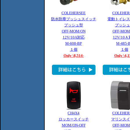
COLEHERSEE
COLEHER
防水防塵プッシュスイッチ
電動トイレス
プッシュ型
プッシュ
OFF-MOM/ON
OFF-MOM
12V/10A対応
12V/10
M-608-BP
M-485-
１個
１個
Only \8,514-
Only \4,1
CH4X4
COLEHER
ロッカースイッチ
マリンスイ
MOM/ON-OFF
OFF-MOM