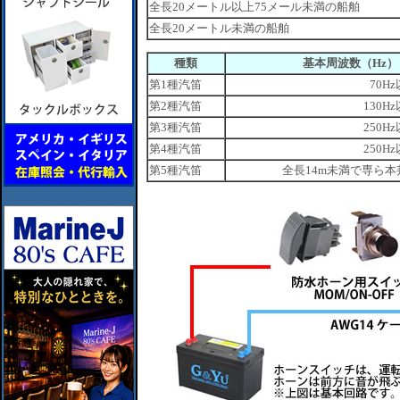
全長20メートル以上75メール未満の船舶
全長20メートル未満の船舶
種類
基本周波数（Hz）
第1種汽笛
70H
第2種汽笛
130H
第3種汽笛
250H
第4種汽笛
250H
第5種汽笛
全長14m未満で専ら本邦