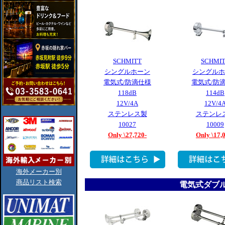
SCHMITT
SCHMI
シングルホーン
シングルホ
電気式/防滴仕様
電気式/防
118dB
114dB
12V/4A
12V/4
ステンレス製
ステンレ
10027
10009
Only \27,720-
Only \17,
海外メーカー別
商品リスト検索
電気式ダブ