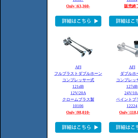
Only \63,360-
販売終
AFI
AFI
フルブラストダブルホーン
ダブルホ
コンプレッサー式
コンプレッ
121dB
127dB
12V/20A
24V/10
クロームブラス製
ペイントブ
10106
12224
Only \98,010-
Only \118,