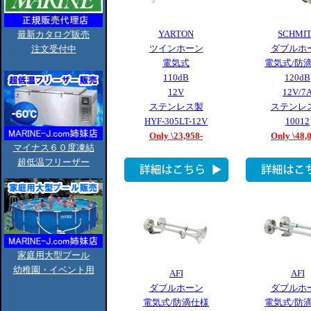
YARTON
SCHMI
最新カタログ販売
ツインホーン
ダブルホ
注文受付中
電気式
電気式/防
110dB
120dB
12V
12V/7
ステンレス製
ステンレ
HYF-305LT-12V
10012
Only \23,958-
Only \48,
マイナス６０度凍結
超低温フリーザー
家庭用大型プール
幼稚園・イベント用
AFI
AFI
ダブルホーン
ダブルホ
電気式/防滴仕様
電気式/防