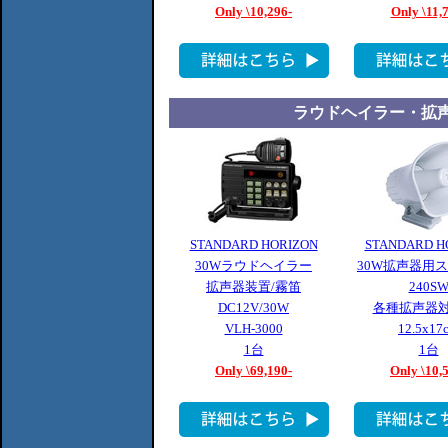
Only \10,296-
Only \11,
ラウドヘイラー・拡
STANDARD HORIZON
STANDARD H
30Wラウドヘイラー
30W拡声器用
拡声器装置/霧笛
240S
DC12V/30W
各種拡声器対
VLH-3000
12.5x17
1台
1台
Only \69,190-
Only \10,