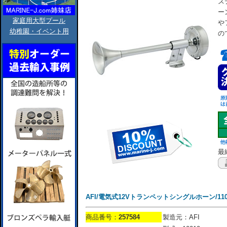
ス
ー
家庭用大型プール
や
幼稚園・イベント用
の
最終
AFI/電気式12Vトランペットシングルホーン/110
商品番号：
257584
製造元：AFI