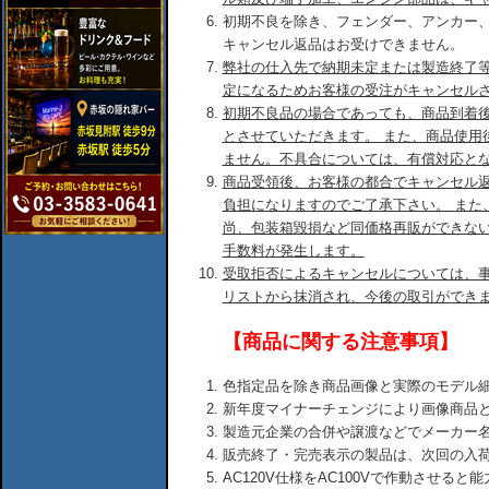
初期不良を除き、フェンダー、アンカー
キャンセル返品はお受けできません。
弊社の仕入先で納期未定または製造終了
定になるためお客様の受注がキャンセル
初期不良品の場合であっても、商品到着後
とさせていただきます。 また、商品使用
ません。不具合については、有償対応と
商品受領後、お客様の都合でキャンセル
負担になりますのでご了承下さい。 また
尚、包装箱毀損など同価格再販ができな
手数料が発生します。
受取拒否によるキャンセルについては、
リストから抹消され、今後の取引ができ
【商品に関する注意事項】
色指定品を除き商品画像と実際のモデル
新年度マイナーチェンジにより画像商品
製造元企業の合併や譲渡などでメーカー
販売終了・完売表示の製品は、次回の入
AC120V仕様をAC100Vで作動させる