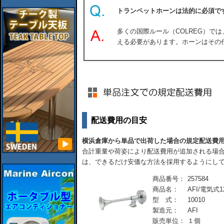
トランペットホーンは法的に必須で
多くの国際ルール（COLREG）で
える必要があります。ホーンはその
配送費用の目安
横浜倉庫から単品で出荷した場合の規定配送費
合計重量や荷姿により配送費用が追加される場合
は、できるだけ安価な方法を採用するようにし
商品番号：
257584
商品名：
AFI/電気式
型 式：
10010
製造元：
AFI
販売単位：
１個