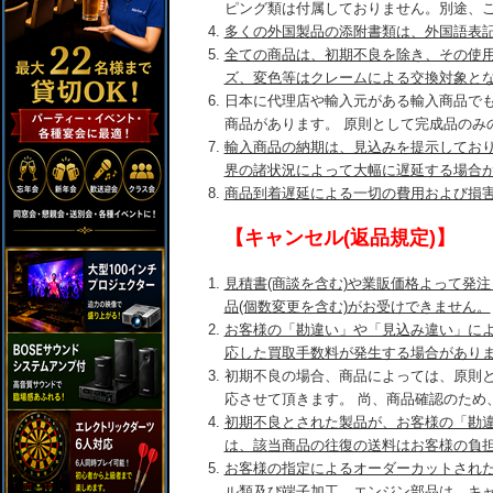
ピング類は付属しておりません。別途、
多くの外国製品の添附書類は、外国語表
全ての商品は、初期不良を除き、その使
ズ、変色等はクレームによる交換対象と
日本に代理店や輸入元がある輸入商品で
商品があります。 原則として完成品のみ
輸入商品の納期は、見込みを提示してお
界の諸状況によって大幅に遅延する場合
商品到着遅延による一切の費用および損
【キャンセル(返品規定)】
見積書(商談を含む)や業販価格よって発
品(個数変更を含む)がお受けできません。
お客様の「勘違い」や「見込み違い」に
応した買取手数料が発生する場合があり
初期不良の場合、商品によっては、原則
応させて頂きます。 尚、商品確認のため
初期不良とされた製品が、お客様の「勘
は、該当商品の往復の送料はお客様の負
お客様の指定によるオーダーカットされ
ル類及び端子加工、エンジン部品は、キ