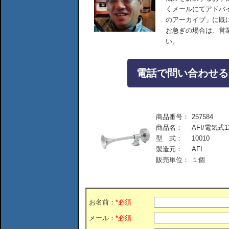
くメールにてアドバ
のアーカイブ」に既
お急ぎの場合は、営
い。
電話で問い合わせる：04
商品番号：
257584
商品名：
AFI/電気式
型 式：
10010
製造元：
AFI
販売単位：
１個
お名前：
*必須
メール：
*必須