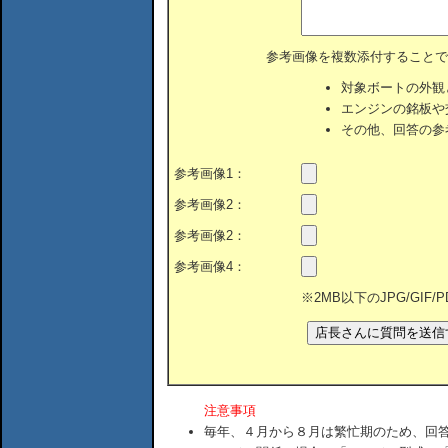
参考画像を複数添付することで
対象ボートの外観
エンジンの銘板や
その他、回答の参
参考画像1：
参考画像2：
参考画像2：
参考画像4：
※2MB以下のJPG/GIF
注意事項
毎年、４月から８月は繁忙期のため、回