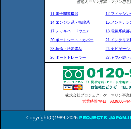
11.電子関連機器
12.フィッシ
14.エンジン系・操舵系
15.メンテナ
17.デッキハードウエア
18.電気系統部
20.ボートシート・カバー
21.インテリア
23.救命・法定備品
24.ナビゲーシ
26.ボートトレーラー
27.ヤマハ純
株式会社プロジェクトケーマリン事業部 横
営業時間/平日 AM9:00-P