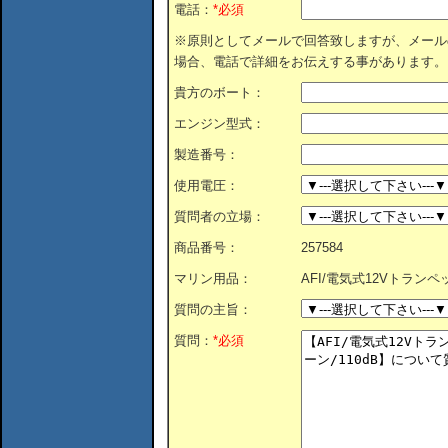
電話：
*必須
※原則としてメールで回答致しますが、メール
場合、電話で詳細をお伝えする事があります。
貴方のボート：
エンジン型式：
製造番号：
使用電圧：
質問者の立場：
商品番号：
257584
マリン用品：
AFI/電気式12Vトランペ
質問の主旨：
質問：
*必須