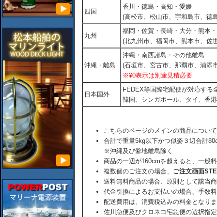
香川・徳島・高知・愛媛
四国
(高松市、松山市、宇和島市、徳島
福岡・佐賀・長崎・大分・熊本・
九州
(北九州市、福岡市、熊本市、佐
沖縄・南西諸島・その他離島
沖縄・離島
(石垣市、宮古市、那覇市、浦添市
※¥0表示は別途見積必要
FEDEX等国際宅配便が対応す
日本国外
韓国、シンガポール、タイ、香港
こちらのページのメインの商品について
合計で重量5kg以下かつ似姿３辺合計80
※沖縄及び僻地離島除く
商品の一辺が160cmを超えると、一般
複数個のご注文の場合、
ご注文画面ST
送料無料商品の場合、原則として該当商
代金引換によるお支払いの場合、手数料
配送費用は、消費税込みの料金となりま
佐川急便及びクロネコ宅急便の選択指定