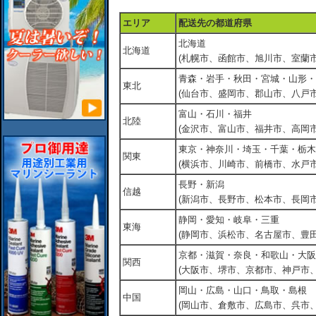
エリア
配送先の都道府県
北海道
北海道
(札幌市、函館市、旭川市、室蘭市
青森・岩手・秋田・宮城・山形・
東北
(仙台市、盛岡市、郡山市、八戸市
富山・石川・福井
北陸
(金沢市、富山市、福井市、高岡市
東京・神奈川・埼玉・千葉・栃木
関東
(横浜市、川崎市、前橋市、水戸市
長野・新潟
信越
(新潟市、長野市、松本市、長岡市
静岡・愛知・岐阜・三重
東海
(静岡市、浜松市、名古屋市、豊田
京都・滋賀・奈良・和歌山・大阪
関西
(大阪市、堺市、京都市、神戸市
岡山・広島・山口・鳥取・島根
中国
(岡山市、倉敷市、広島市、呉市