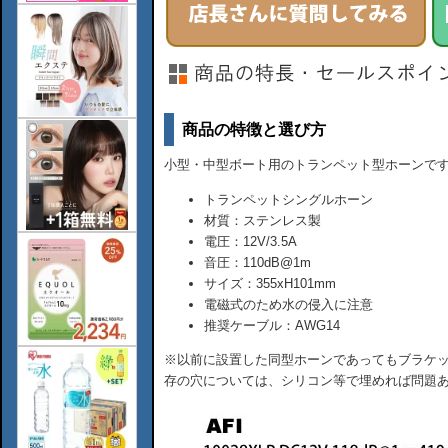
商品の特徴と選び方
小型・中型ボート用のトランペット型ホーンで
トランペットシングルホーン
材質：ステンレス製
電圧：12V/3.5A
音圧：110dB@1m
サイズ：355xH101mm
電磁式のため水の侵入に注意
推奨ケーブル：AWG14
※以前に設置した同型ホーンであってもブラケッ
存の穴については、シリコン等で埋めれば問題