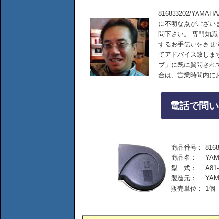
816833202/YAMA
に不明な点がござい
問下さい。 専門知
するお手伝いをさせ
てアドバイス致しま
ブ」に既に質問され
合は、営業時間内に
電話で問い合
商品番号：
8168
商品名：
YAM
型 式：
A81-
製造元：
YA
販売単位：
1個