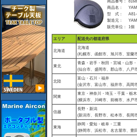
商品番号：
8168
商品名：
YAM
型 式：
A81-
製造元：
YA
販売単位：
1個
エリア
配送先の都道府県
北海道
北海道
(札幌市、函館市、旭川市、室蘭市
青森・岩手・秋田・宮城・山形・
東北
(仙台市、盛岡市、郡山市、八戸市
富山・石川・福井
北陸
(金沢市、富山市、福井市、高岡市
東京・神奈川・埼玉・千葉・栃木
関東
(横浜市、川崎市、前橋市、水戸市
長野・新潟
信越
(新潟市、長野市、松本市、長岡市
静岡・愛知・岐阜・三重
東海
(静岡市、浜松市、名古屋市、豊田