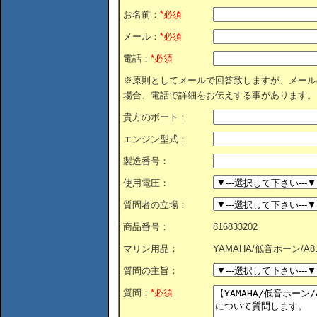
お名前：
*必須
メール：
*必須
電話：
*必須
※原則としてメールで回答致しますが、メール
場合、電話で詳細をお伝えする事があります。
貴方のボート：
エンジン型式：
製造番号：
使用電圧：
質問者の立場：
商品番号：
816833202
マリン用品：
YAMAHA/低音ホーン/A81-
質問の主旨：
質問：
*必須