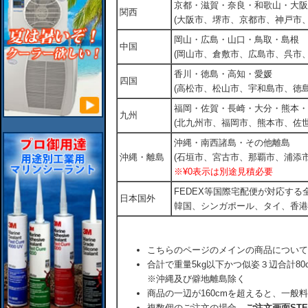
京都・滋賀・奈良・和歌山・大阪
関西
(大阪市、堺市、京都市、神戸市
岡山・広島・山口・鳥取・島根
中国
(岡山市、倉敷市、広島市、呉市
香川・徳島・高知・愛媛
四国
(高松市、松山市、宇和島市、徳島
福岡・佐賀・長崎・大分・熊本・
九州
(北九州市、福岡市、熊本市、佐
沖縄・南西諸島・その他離島
沖縄・離島
(石垣市、宮古市、那覇市、浦添市
※¥0表示は別途見積必要
FEDEX等国際宅配便が対応す
日本国外
韓国、シンガポール、タイ、香港
こちらのページのメインの商品について
合計で重量5kg以下かつ似姿３辺合計80
※沖縄及び僻地離島除く
商品の一辺が160cmを超えると、一般
複数個のご注文の場合、
ご注文画面ST