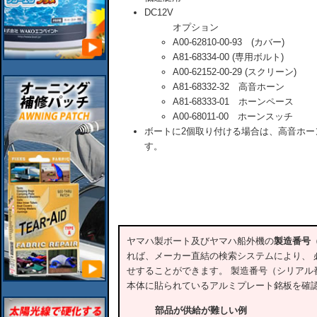
DC12V
オプション
A00-62810-00-93 (カバー)
A81-68334-00 (専用ボルト)
A00-62152-00-29 (スクリーン)
A81-68332-32 高音ホーン
A81-68333-01 ホーンペース
A00-68011-00 ホーンスッチ
ボートに2個取り付ける場合は、高音ホー
す。
ヤマハ製ボート及びヤマハ船外機の
製造番号
れば、メーカー直結の検索システムにより、 
せすることができます。 製造番号（シリアル
本体に貼られているアルミプレート銘板を確
部品が供給が難しい例