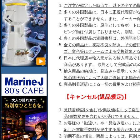
ご注文が確定した時点で、以下の全ての
多くの外国製品は、日本に正規代理店が
することができません。また、メーカー
多くの外国製品は、原則として各ボート
ピング類は付属しておりません。別途、
多くの外国製品の添附書類は、外国語表
全ての商品は、初期不良を除き、その使
ズ、変色等はクレームによる交換対象と
日本に代理店や輸入元がある輸入商品で
商品があります。 原則として完成品のみ
輸入商品の納期は、見込みを提示してお
界の諸状況によって大幅に遅延する場合
商品到着遅延による一切の費用および損
【キャンセル(返品規定)】
見積書(商談を含む)や業販価格よって発
品(個数変更を含む)がお受けできません。
お客様の「勘違い」や「見込み違い」に
応した買取手数料が発生する場合があり
初期不良の場合、商品によっては、原則