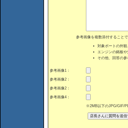
参考画像を複数添付することで
対象ボートの外観
エンジンの銘板や
その他、回答の参
参考画像1：
参考画像2：
参考画像2：
参考画像4：
※2MB以下のJPG/GIF