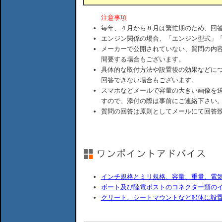
注意事項
毎年、４月から８月は繁忙期のため、回
エンジン関係の場合、「エンジン型式」
メーカーで公開されていない、質問の内
間要する場合もございます。
具体的な取付方法や設置後の効果などに
回答できない場合もございます。
スマホなどメールで容量の大きい画像を
すので、添付の際は事前にご連絡下さい
質問の回答は原則としてメールにて回答
インチ規格とミリ規格、容量、重量、電
ボート及び陸電ポストのコネクター類の
クリート、シートマウントなど船体に設