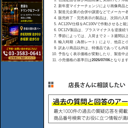
新年度マイナーチェンジにより画像商品
製造元企業の合併や譲渡などでメーカー
販売終了・完売表示の製品は、次回の入
AC120V仕様をAC100Vで作動させる
DC12V製品は、プラスマイナスを逆接
季節によっては、入荷まで２－３週間以
輸入時期（為替レート）により、他店と
訳あり商品以外は、特価品であっても内
予告なく表示価格が変動したり、製造中
小売価格の基準日は
2026/07/06
となりま