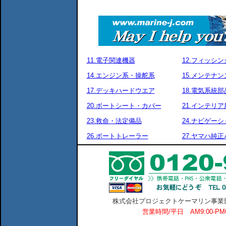
11.電子関連機器
12.フィッシ
14.エンジン系・操舵系
15.メンテナ
17.デッキハードウエア
18.電気系統部
20.ボートシート・カバー
21.インテリア
23.救命・法定備品
24.ナビゲーシ
26.ボートトレーラー
27.ヤマハ純
株式会社プロジェクトケーマリン事業部 横
営業時間/平日 AM9:00-P