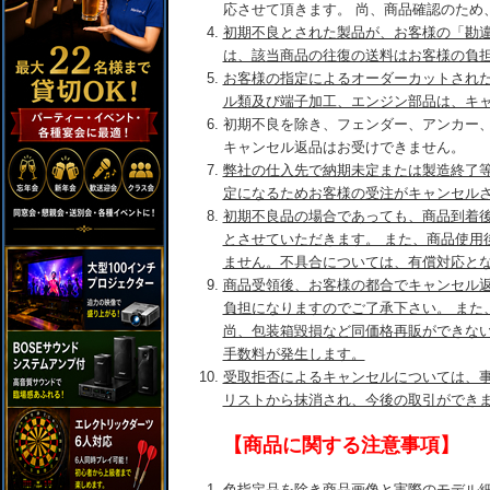
応させて頂きます。 尚、商品確認のため
初期不良とされた製品が、お客様の「勘
は、該当商品の往復の送料はお客様の負
お客様の指定によるオーダーカットされ
ル類及び端子加工、エンジン部品は、キ
初期不良を除き、フェンダー、アンカー
キャンセル返品はお受けできません。
弊社の仕入先で納期未定または製造終了
定になるためお客様の受注がキャンセル
初期不良品の場合であっても、商品到着後
とさせていただきます。 また、商品使用
ません。不具合については、有償対応と
商品受領後、お客様の都合でキャンセル
負担になりますのでご了承下さい。 また
尚、包装箱毀損など同価格再販ができな
手数料が発生します。
受取拒否によるキャンセルについては、
リストから抹消され、今後の取引ができ
【商品に関する注意事項】
色指定品を除き商品画像と実際のモデル