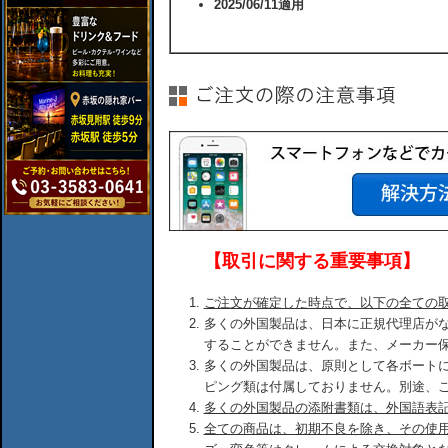
2025/06/11適用
【取引に関する重要事項】
ご注文が確定した時点で、以下の全ての
多くの外国製品は、日本に正規代理店が
することができません。また、メーカー
多くの外国製品は、原則として各ボート
ピング類は付属しておりません。別途、
多くの外国製品の添附書類は、外国語表
全ての商品は、初期不良を除き、その使