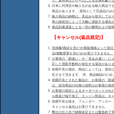
ズ、変色等はクレームによる交換対象と
日本に代理店や輸入元がある輸入商品で
商品があります。 原則として完成品のみ
輸入商品の納期は、見込みを提示してお
界の諸状況によって大幅に遅延する場合
商品到着遅延による一切の費用および損
【キャンセル(返品規定)】
見積書(商談を含む)や業販価格よって発
品(個数変更を含む)がお受けできません。
お客様の「勘違い」や「見込み違い」に
応した買取手数料が発生する場合があり
初期不良の場合、商品によっては、原則
応させて頂きます。 尚、商品確認のため
初期不良とされた製品が、お客様の「勘
は、該当商品の往復の送料はお客様の負
お客様の指定によるオーダーカットされ
ル類及び端子加工、エンジン部品は、キ
初期不良を除き、フェンダー、アンカー
キャンセル返品はお受けできません。
弊社の仕入先で納期未定または製造終了