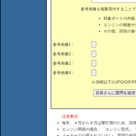
参考画像を複数添付することで
対象ボートの外観
エンジンの銘板や
その他、回答の参
参考画像1：
参考画像2：
参考画像2：
参考画像4：
※2MB以下のJPG/GIF
注意事項
毎年、４月から８月は繁忙期のため、回
エンジン関係の場合、「エンジン型式」
メーカーで公開されていない、質問の内