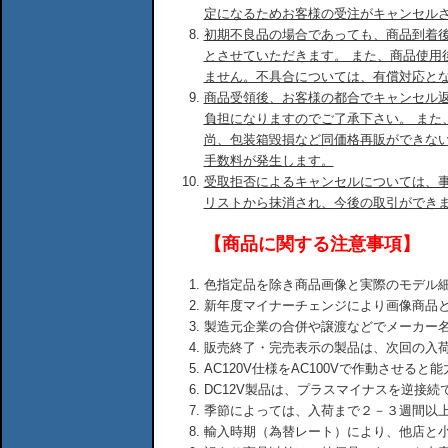
定になるためお客様の受注がキャンセル
初期不良品の場合であっても、商品到着後
とさせていただきます。 また、商品使用
ません。不具合については、有償対応と
商品受領後、お客様の都合でキャンセル
負担になりますのでご了承下さい。 また
尚、包装箱毀損など同価格再販ができな
手数料が発生します。
受取拒否によるキャンセルについては、
リストから抹消され、今後の取引ができ
【商品に関する注意事項】
色指定品を除き商品画像と実際のモデル
新年度マイナーチェンジにより画像商品
製造元企業の合併や譲渡などでメーカー
販売終了・完売表示の製品は、次回の入
AC120V仕様をAC100Vで作動させる
DC12V製品は、プラスマイナスを逆接
季節によっては、入荷まで２－３週間以
輸入時期（為替レート）により、他店と