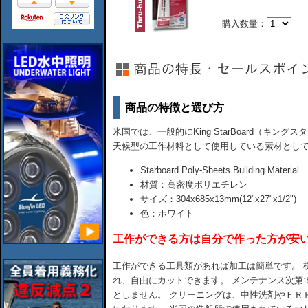
購入数量：
商品の特徴と選び方
米国では、一般的にKing StarBoard（キ
天候型の工作材料として使用している素材とし
Starboard Poly-Sheets Building Material
材質：高密度ポリエチレン
サイズ：304x685x13mm(12"x27"x1/2")
色：ホワイト
工作ができる方は自分で作った方が安
工作ができる工具類があれば加工は簡単です。 
れ、自由にカットできます。 メンテナンス次第
としません。 クリーニングは、中性洗剤やＦＲ