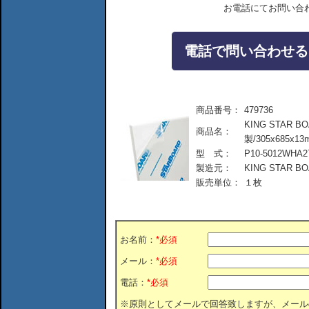
お電話にてお問い合
電話で問い合わせる：04
商品番号：
479736
KING STAR
商品名：
製/305x685x13m
型 式：
P10-5012WHA2
製造元：
KING STAR B
販売単位：
１枚
お名前：
*必須
メール：
*必須
電話：
*必須
※原則としてメールで回答致しますが、メール