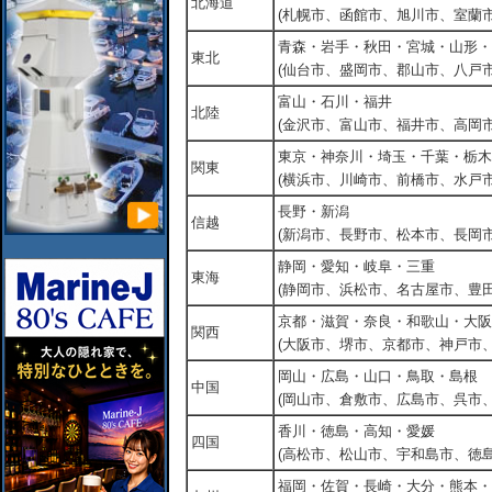
北海道
(札幌市、函館市、旭川市、室蘭市
青森・岩手・秋田・宮城・山形・
東北
(仙台市、盛岡市、郡山市、八戸市
富山・石川・福井
北陸
(金沢市、富山市、福井市、高岡市
東京・神奈川・埼玉・千葉・栃木
関東
(横浜市、川崎市、前橋市、水戸市
長野・新潟
信越
(新潟市、長野市、松本市、長岡市
静岡・愛知・岐阜・三重
東海
(静岡市、浜松市、名古屋市、豊田
京都・滋賀・奈良・和歌山・大阪
関西
(大阪市、堺市、京都市、神戸市
岡山・広島・山口・鳥取・島根
中国
(岡山市、倉敷市、広島市、呉市
香川・徳島・高知・愛媛
四国
(高松市、松山市、宇和島市、徳島
福岡・佐賀・長崎・大分・熊本・