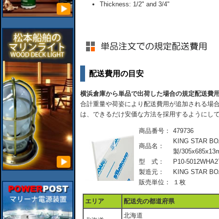
Thickness: 1/2" and 3/4"
配送費用の目安
横浜倉庫から単品で出荷した場合の規定配送費
合計重量や荷姿により配送費用が追加される場合
は、できるだけ安価な方法を採用するようにし
商品番号：
479736
KING STAR
商品名：
製/305x685x13m
型 式：
P10-5012WHA2
製造元：
KING STAR B
販売単位：
１枚
エリア
配送先の都道府県
北海道