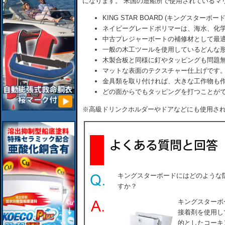
になります。 米国の造船所で使用されているマ
KING STAR BOARD (キングスターボード
ネイビーグレードポリマーは、海水、化
中古プレジャーボートの補修材として最
一般の木工ツールを使用しているどんな
木製合板と同様に釘やタッピングも問題
マットな表面のテクスチャー仕上げです
金具類を取り付ければ、大きな工作物も
どの面からでもタッピングを打つことが
※高級ドリンクホルダーやドアなどにも使用さ
キングスターボードにはどのような
すか？
キングスターボ
接着剤を使用し
的としたコーキン