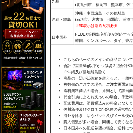
九州
(北九州市、福岡市、熊本市、佐
沖縄・南西諸島・その他離島
沖縄・離島
(石垣市、宮古市、那覇市、浦添市
※¥0表示は別途見積必要
FEDEX等国際宅配便が対応す
日本国外
韓国、シンガポール、タイ、香港
こちらのページのメインの商品について
合計で重量5kg以下かつ似姿３辺合計80
※沖縄及び僻地離島除く
商品の一辺が160cmを超えると、一般
複数個のご注文の場合、
ご注文画面ST
送料無料商品の場合、原則として該当商
代金引換によるお支払いの場合、手数料
配送費用は、消費税込みの料金となりま
佐川急便及びクロネコ宅急便の選択指定
海外を除き、ゆうパック及びメール便の
購入個数が多い場合、同梱して安くなる
日本国外への配送希望の場合、送料につ