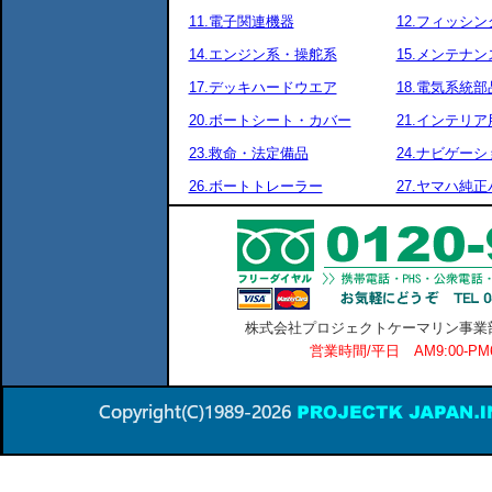
11.電子関連機器
12.フィッシ
14.エンジン系・操舵系
15.メンテナ
17.デッキハードウエア
18.電気系統部
20.ボートシート・カバー
21.インテリア
23.救命・法定備品
24.ナビゲーシ
26.ボートトレーラー
27.ヤマハ純
株式会社プロジェクトケーマリン事業部 横
営業時間/平日 AM9:00-P