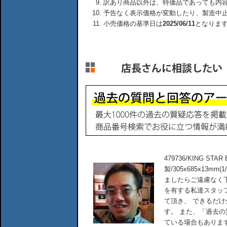
訳あり商品以外は、特価品であっても内
予告なく表示価格が変動したり、製造中
小売価格の基準日は
2025/06/11
となりま
479736/KING S
製/305x685x13m
ましたらご遠慮なく
を有する私達スタッ
て頂き、 できるだ
す。 また、「過去
ている場合もありま