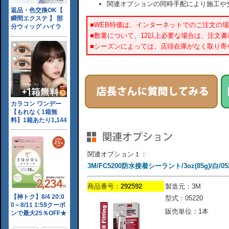
関連オプションの同時手配により施工や
■WEB特価は、インターネットでのご注文の
■数量について、12以上必要な場合は、注文
■シーズンによっては、店頭在庫がなく取り寄
関連オプション１：
3M/FC5200防水接着シーラント/3oz(85g)/白/05
商品番号：
292592
製造元：3M
型式：05220
販売単位：1本