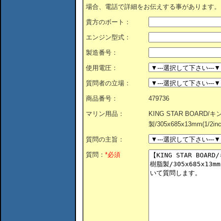
場合、電話で詳細をお伝えする事があります。
貴方のボート：
エンジン型式：
製造番号：
使用電圧：
質問者の立場：
商品番号：
479736
マリン用品：
KING STAR BOAR
製/305x685x13mm(1/2inc
質問の主旨：
質問：
*必須