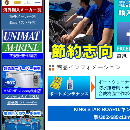
海外メーカー別
商品リスト検索
マイナス６０度凍結
超低温フリーザー
KING STAR BOARD
製/305x685x13m