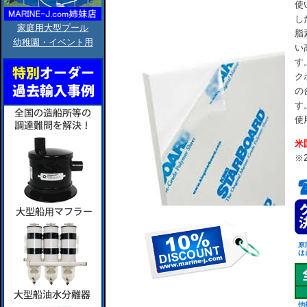
使
し
家庭用大型プール
脂
幼稚園・イベント用
い
す
ク
の
す
使
米
※