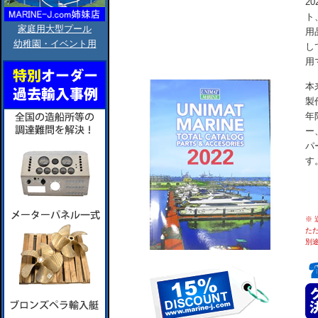
2
ト
家庭用大型プール
用
幼稚園・イベント用
し
用
本
製
年
ー
パ
す
※
た
別