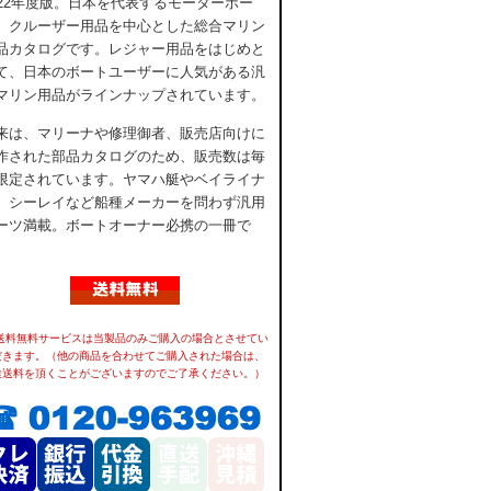
022年度版。日本を代表するモーターボー
、クルーザー用品を中心とした総合マリン
品カタログです。レジャー用品をはじめと
て、日本のボートユーザーに人気がある汎
マリン用品がラインナップされています。
来は、マリーナや修理御者、販売店向けに
作された部品カタログのため、販売数は毎
限定されています。ヤマハ艇やベイライナ
、シーレイなど船種メーカーを問わず汎用
ーツ満載。ボートオーナー必携の一冊で
。
 送料無料サービスは当製品のみご購入の場合とさせてい
だきます。（他の商品を合わせてご購入された場合は、
途送料を頂くことがございますのでご了承ください。）