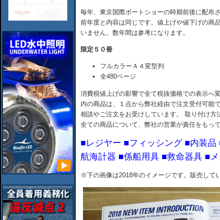
毎年、東京国際ボートショーの時期前後に配布
前年度と内容は同じです。値上げや値下げの商
いません。数年間は参考になります。
限定５０冊
フルカラーＡ４変型判
全480ページ
消費税値上げの影響で全て税抜価格での表示へ変
内の商品は、１点から弊社経由で注文受付可能で
相談やご注文をお受けしています。 取り付け方
全ての商品について、弊社の営業が責任をもっ
■レジヤー ■フィッシング ■内装品 
航海計器 ■係船用具 ■救命器具 ■
※下の画像は2018年のイメージです。販売し