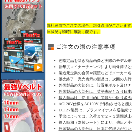
弊社経由でご注文の場合、割引適用がございます
庫状況は瞬時に確認可能です。
色指定品を除き商品画像と実際のモデル細
新年度マイナーチェンジにより画像商品と
製造元企業の合併や譲渡などでメーカー名
販売終了・完売表示の製品は、次回の入荷
外国製品の大部分は、設置用ボルト及びナ
外国製品の大部分は、英語表記となり日本
輸入商品は、使用目的に問題ない限り多少
AC120V仕様をAC100Vで作動させると
DC12V製品は、プラスマイナスを逆接続
季節によっては、入荷まで２－３週間以上
輸入時期（為替レート）により、他店と小
外国製品の大部分は、日本に代理店がない