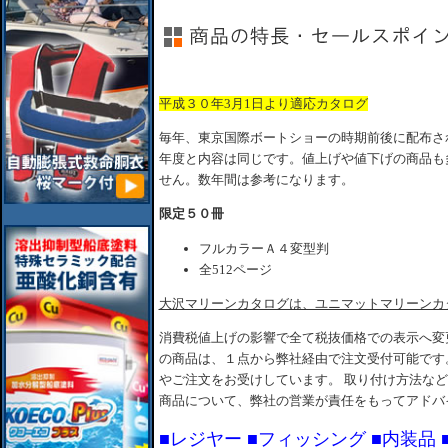
平成３０年3月1日より適応カタログ
毎年、東京国際ボートショーの時期前後に配布さ
年度と内容は同じです。値上げや値下げの商品も
せん。数年間は参考になります。
限定５０冊
フルカラーＡ４変型判
全512ページ
大沢マリーンカタログは、ユニマットマリーンカ
消費税値上げの影響で全て税抜価格での表示へ変更
の商品は、１点から弊社経由で注文受付可能です
やご注文をお受けしています。 取り付け方法な
商品について、弊社の営業が責任をもってアドバ
■レジヤー ■フィッシング ■内装品 