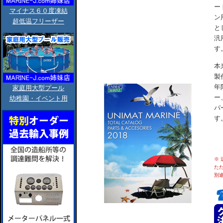
ー
マイナス６０度凍結
ン
超低温フリーザー
と
汎
す
本
製
年
家庭用大型プール
ー
幼稚園・イベント用
パ
す
※
た
別