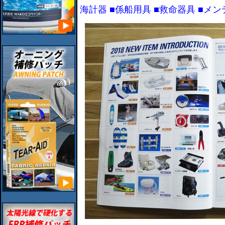
海計器 ■係船用具 ■救命器具 ■メ