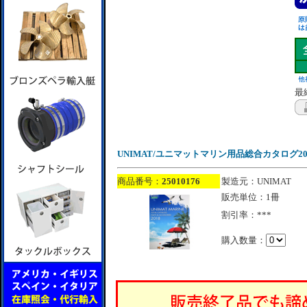
最終
UNIMAT/ユニマットマリン用品総合カタログ20
商品番号：
25010176
製造元：UNIMAT
販売単位：1冊
割引率：***
購入数量：