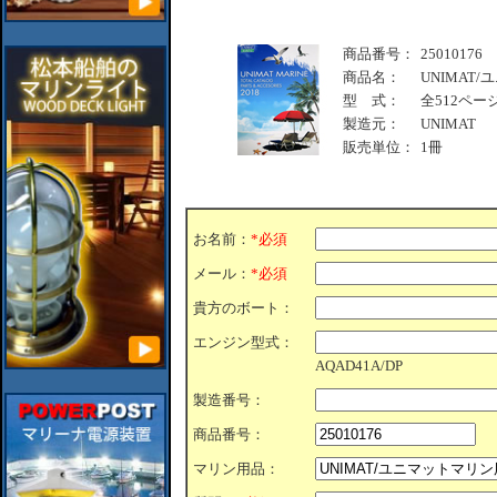
商品番号：
25010176
商品名：
UNIMAT
型 式：
全512ペー
製造元：
UNIMAT
販売単位：
1冊
お名前：
*必須
メール：
*必須
貴方のボート：
エンジン型式：
AQAD41A/DP
製造番号：
商品番号：
マリン用品：