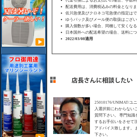
代金引換によるお支払いの場合、手数料
配送費用は、消費税込みの料金となりま
佐川急便及びクロネコ宅急便の指定はで
ゆうパック及びメール便の取扱はござい
購入個数が多い場合、同梱して安くなる
日本国外への配送希望の場合、送料につ
2022/03/08適用
25010176/UNIM
入選択前にわからない
質問下さい。 専門知識
するお手伝いをさせて頂
アドバイス致します。 
下さい。