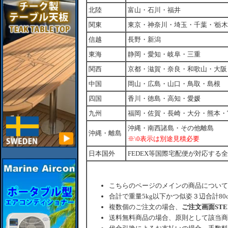
北陸
富山・石川・福井
関東
東京・神奈川・埼玉・千葉・'栃
信越
長野・新潟
東海
静岡・愛知・岐阜・三重
関西
京都・滋賀・奈良・和歌山・大阪
中国
岡山・広島・山口・鳥取・島根
四国
香川・徳島・高知・愛媛
九州
福岡・佐賀・長崎・大分・熊本・
沖縄・南西諸島・その他離島
沖縄・離島
※\0表示は別途見積必要
日本国外
FEDEX等国際宅配便が対応する
こちらのページのメインの商品について
合計で重量5kg以下かつ似姿３辺合計80
複数個のご注文の場合、
ご注文画面ST
送料無料商品の場合、原則として該当商