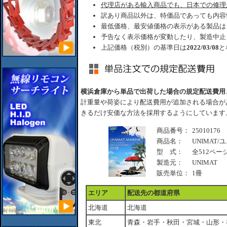
代理店がある輸入商品でも、日本での修理
訳あり商品以外は、特価品であっても内容
最低価格、最安値価格の表示がある製品は
予告なく表示価格が変動したり、製造中止
上記価格（税別）の基準日は
2022/03/08
と
横浜倉庫から単品で出荷した場合の規定配送費用
計重量や荷姿により配送費用が追加される場合が
きるだけ安価な方法を採用するようにしています
商品番号：
25010176
商品名：
UNIMAT
型 式：
全512ペー
製造元：
UNIMAT
販売単位：
1冊
エリア
配送先の都道府県
北海道
北海道
東北
青森・岩手・秋田・宮城・山形・