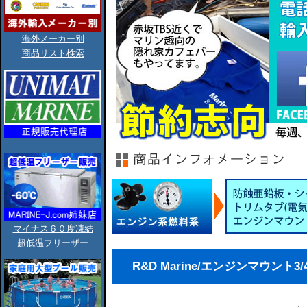
海外メーカー別
商品リスト検索
マイナス６０度凍結
超低温フリーザー
R&D Marine/エンジンマウント3/4''(