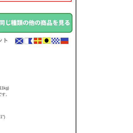
1kg)
当です。
1")