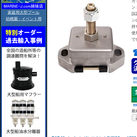
カ
ン
家庭用大型プール
設
幼稚園・イベント用
ン
持
使
で
最終