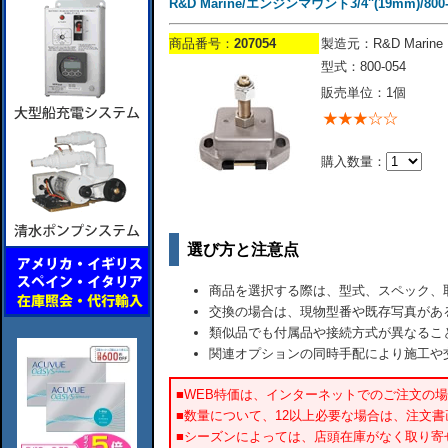
R&D Marine/エンジンマウント3/4''(19mm)/800-0
商品番号：
207054
製造元：R&D Marine
型式：800-054
販売単位：1個
購入数量：
選び方と注意点
商品を選択する際は、型式、スペック、
交換の場合は、現物型番や既存写真があ
類似品でも付属品や接続方式が異なるこ
関連オプションの同時手配により施工や
■WEB特価は、インターネットでのご注文の
■数量について、12以上必要な場合は、注文
■シーズンによっては、店頭在庫がなく取り寄