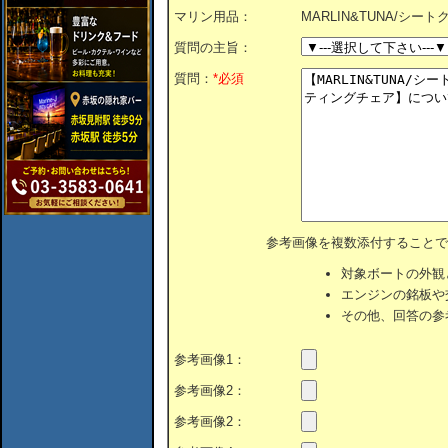
マリン用品：
MARLIN&TUNA/シ
質問の主旨：
質問：
*必須
参考画像を複数添付することで
対象ボートの外観
エンジンの銘板や
その他、回答の参
参考画像1：
参考画像2：
参考画像2：