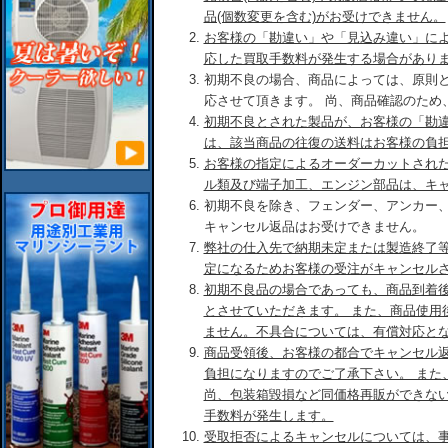
品(個数変更を含む)がお受けできません。
お客様の「勘違い」や「見込み違い」に
応した買取手数料が発生する場合があり
初期不良の場合、商品によっては、原則
応させて頂きます。 尚、商品確認のため
初期不良とされた製品が、お客様の「勘
は、該当商品の往復の送料はお客様の負
お客様の指定によるオーダーカットされ
ル類及び端子加工、エンジン部品は、キ
初期不良を除き、フェンダー、アンカー
キャンセル返品はお受けできません。
弊社の仕入先で納期未定または製造終了
定になるためお客様の受注がキャンセル
初期不良品の場合であっても、商品到着後
とさせていただきます。 また、商品使用
ません。不具合については、有償対応と
商品受領後、お客様の都合でキャンセル
負担になりますのでご了承下さい。 また
尚、包装箱毀損など同価格再販ができな
手数料が発生します。
受取拒否によるキャンセルについては、