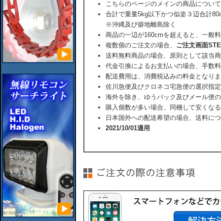
こちらのページのメインの商品について
合計で重量5kg以下かつ似姿３辺合計80
※沖縄及び僻地離島除く
商品の一辺が160cmを超えると、一般
複数個のご注文の場合、
ご注文画面ST
送料無料商品の場合、原則として該当商
代金引換によるお支払いの場合、手数料
配送費用は、消費税込みの料金となりま
佐川急便及びクロネコ宅急便の選択指定
海外を除き、ゆうパック及びメール便の
購入個数が多い場合、同梱して安くなる
日本国外への配送希望の場合、送料につ
2021/10/01適用