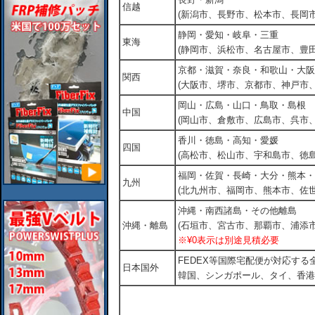
信越
(新潟市、長野市、松本市、長岡市
静岡・愛知・岐阜・三重
東海
(静岡市、浜松市、名古屋市、豊田
京都・滋賀・奈良・和歌山・大阪
関西
(大阪市、堺市、京都市、神戸市
岡山・広島・山口・鳥取・島根
中国
(岡山市、倉敷市、広島市、呉市
香川・徳島・高知・愛媛
四国
(高松市、松山市、宇和島市、徳島
福岡・佐賀・長崎・大分・熊本・
九州
(北九州市、福岡市、熊本市、佐
沖縄・南西諸島・その他離島
沖縄・離島
(石垣市、宮古市、那覇市、浦添市
※¥0表示は別途見積必要
FEDEX等国際宅配便が対応す
日本国外
韓国、シンガポール、タイ、香港