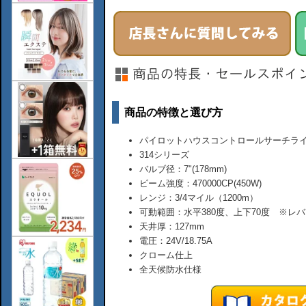
商品の特徴と選び方
パイロットハウスコントロールサーチラ
314シリーズ
バルブ径：7"(178mm)
ビーム強度：470000CP(450W)
レンジ：3/4マイル（1200m）
可動範囲：水平380度、上下70度 ※レ
天井厚：127mm
電圧：24V/18.75A
クローム仕上
全天候防水仕様