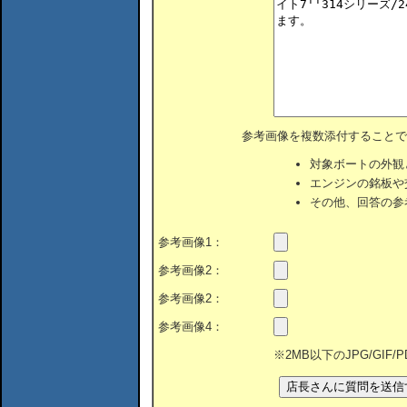
参考画像を複数添付することで
対象ボートの外観
エンジンの銘板や
その他、回答の参
参考画像1：
参考画像2：
参考画像2：
参考画像4：
※2MB以下のJPG/GIF