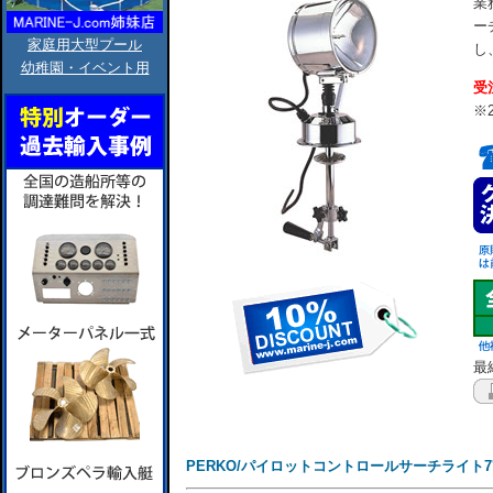
業
ー
家庭用大型プール
し
幼稚園・イベント用
受
※
最終
PERKO/パイロットコントロールサーチライト7''