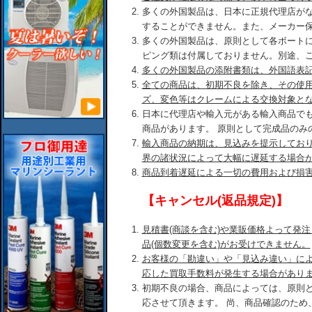
多くの外国製品は、日本に正規代理店が
することができません。また、メーカー
多くの外国製品は、原則として各ボート
ピング類は付属しておりません。別途、
多くの外国製品の添附書類は、外国語表
全ての商品は、初期不良を除き、その使
ズ、変色等はクレームによる交換対象と
日本に代理店や輸入元がある輸入商品で
商品があります。 原則として完成品のみ
輸入商品の納期は、見込みを提示してお
界の諸状況によって大幅に遅延する場合
商品到着遅延による一切の費用および損
【キャンセル(返品規定)】
見積書(商談を含む)や業販価格よって発
品(個数変更を含む)がお受けできません。
お客様の「勘違い」や「見込み違い」に
応した買取手数料が発生する場合があり
初期不良の場合、商品によっては、原則
応させて頂きます。 尚、商品確認のため