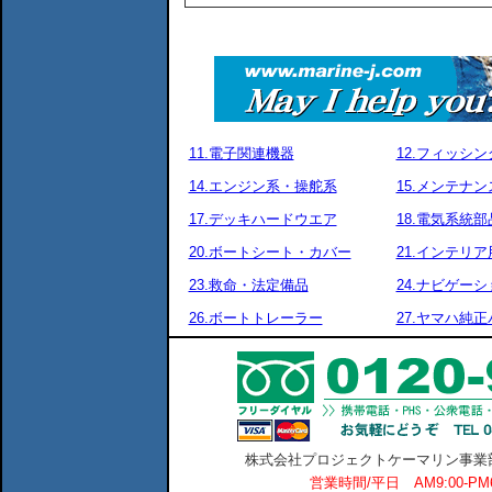
11.電子関連機器
12.フィッシ
14.エンジン系・操舵系
15.メンテナ
17.デッキハードウエア
18.電気系統部
20.ボートシート・カバー
21.インテリア
23.救命・法定備品
24.ナビゲーシ
26.ボートトレーラー
27.ヤマハ純
株式会社プロジェクトケーマリン事業部 横
営業時間/平日 AM9:00-P