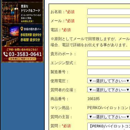
お名前：
*必須
メール：
*必須
電話：
*必須
※原則としてメールで回答致しますが、メール
場合、電話で詳細をお伝えする事があります。
貴方のボート：
エンジン型式：
製造番号：
使用電圧：
質問者の立場：
商品番号：
166185
マリン用品：
PERKO/パイロットコント
質問の主旨：
質問：
*必須