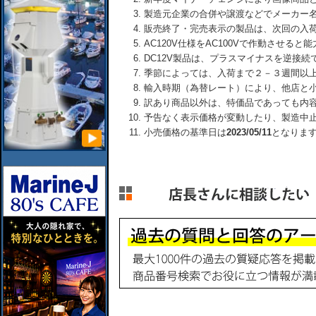
製造元企業の合併や譲渡などでメーカー
販売終了・完売表示の製品は、次回の入
AC120V仕様をAC100Vで作動させる
DC12V製品は、プラスマイナスを逆接
季節によっては、入荷まで２－３週間以
輸入時期（為替レート）により、他店と
訳あり商品以外は、特価品であっても内
予告なく表示価格が変動したり、製造中
小売価格の基準日は
2023/05/11
となりま