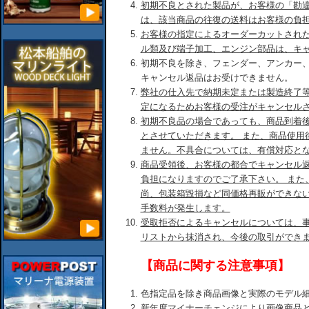
初期不良とされた製品が、お客様の「勘
は、該当商品の往復の送料はお客様の負
お客様の指定によるオーダーカットされ
ル類及び端子加工、エンジン部品は、キ
初期不良を除き、フェンダー、アンカー
キャンセル返品はお受けできません。
弊社の仕入先で納期未定または製造終了
定になるためお客様の受注がキャンセル
初期不良品の場合であっても、商品到着後
とさせていただきます。 また、商品使用
ません。不具合については、有償対応と
商品受領後、お客様の都合でキャンセル
負担になりますのでご了承下さい。 また
尚、包装箱毀損など同価格再販ができな
手数料が発生します。
受取拒否によるキャンセルについては、
リストから抹消され、今後の取引ができ
【商品に関する注意事項】
色指定品を除き商品画像と実際のモデル
新年度マイナーチェンジにより画像商品