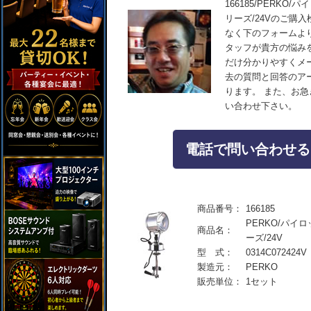
166185/PERKO
リーズ/24Vのご購
なく下のフォームよ
タッフが貴方の悩み
だけ分かりやすくメ
去の質問と回答のア
ります。 また、お
い合わせ下さい。
電話で問い合わせる：04
商品番号：
166185
PERKO/パイ
商品名：
ーズ/24V
型 式：
0314C072424V
製造元：
PERKO
販売単位：
1セット