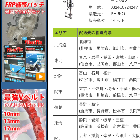
ーズ/24V
型 式：
0314C072424V
製造元：
PERKO
販売単位：
1セット
エリア
配送先の都道府県
北海道
北海道
(札幌市、函館市、旭川市、室蘭市
青森・岩手・秋田・宮城・山形・
東北
(仙台市、盛岡市、郡山市、八戸市
富山・石川・福井
北陸
(金沢市、富山市、福井市、高岡市
東京・神奈川・埼玉・千葉・栃木
関東
(横浜市、川崎市、前橋市、水戸市
長野・新潟
信越
(新潟市、長野市、松本市、長岡市
静岡・愛知・岐阜・三重
東海
(静岡市、浜松市、名古屋市、豊田
京都・滋賀・奈良・和歌山・大阪
関西