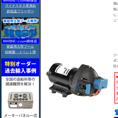
用
マイナス６０度凍結
知
超低温フリーザー
し
ン
家庭用大型プール
幼稚園・イベント用
ジ
ポ
社