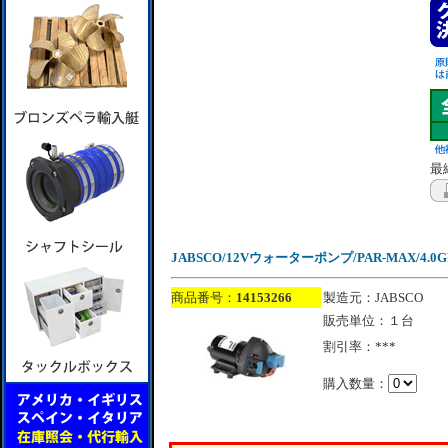
最終
JABSCO/12Vウォーターポンプ/PAR-MAX/4.0GP
商品番号：
14153266
製造元：JABSCO
販売単位：１台
割引率：***
購入数量：