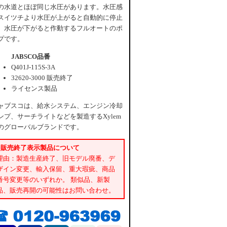
の水道とほぼ同じ水圧があります。水圧感
スイツチより水圧が上がると自動的に停止
、水圧が下がると作動するフルオートのポ
プです。
JABSCO品番
Q401J-115S-3A
32620-3000 販売終了
ライセンス製品
ャブスコは、給水システム、エンジン冷却
ンプ、サーチライトなどを製造するXylem
のグローバルブランドです。
■販売終了表示製品について
理由：製造生産終了、旧モデル廃番、デ
ザイン変更、輸入保留、重大瑕疵、商品
番号変更等のいずれか。 類似品、新製
品、販売再開の可能性はお問い合わせ。