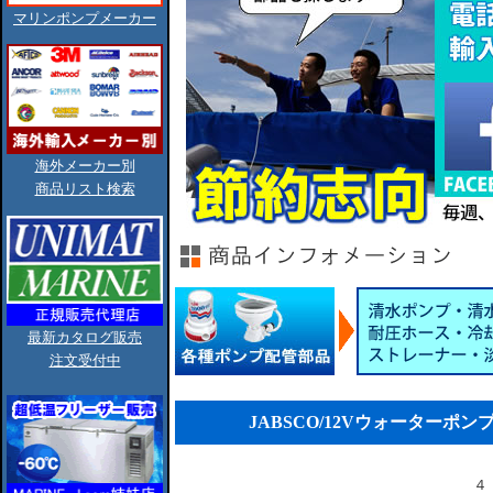
マリンポンプメーカー
海外メーカー別
商品リスト検索
最新カタログ販売
注文受付中
JABSCO/12Vウォーターポンプ/PA
４