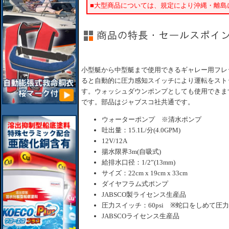
■大型商品については、規定により沖縄・離島
小型艇から中型艇まで使用できるギャレー用フレ
ると自動的に圧力感知スイッチにより運転をスト
す。ウォッシュダウンポンプとしても使用できま
です。部品はジャブスコ社共通です。
ウォーターポンプ ※清水ポンプ
吐出量：15.1L/分(4.0GPM)
12V/12A
揚水限界3m(自吸式)
給排水口径：1/2”(13mm)
サイズ：22cm x 19cm x 33cm
ダイヤフラム式ポンプ
JABSCO製ライセンス生産品
圧力スイッチ：60psi ※蛇口をしめて
JABSCOライセンス生産品