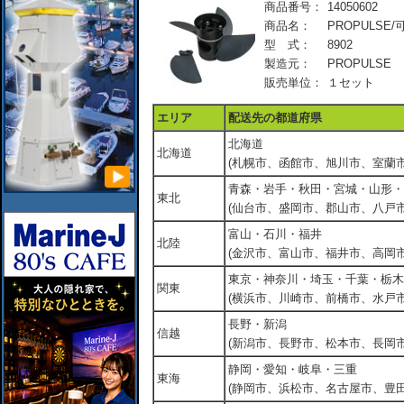
商品番号：
14050602
商品名：
PROPULSE/
型 式：
8902
製造元：
PROPULSE
販売単位：
１セット
エリア
配送先の都道府県
北海道
北海道
(札幌市、函館市、旭川市、室蘭市
青森・岩手・秋田・宮城・山形・
東北
(仙台市、盛岡市、郡山市、八戸市
富山・石川・福井
北陸
(金沢市、富山市、福井市、高岡市
東京・神奈川・埼玉・千葉・栃木
関東
(横浜市、川崎市、前橋市、水戸市
長野・新潟
信越
(新潟市、長野市、松本市、長岡市
静岡・愛知・岐阜・三重
東海
(静岡市、浜松市、名古屋市、豊田