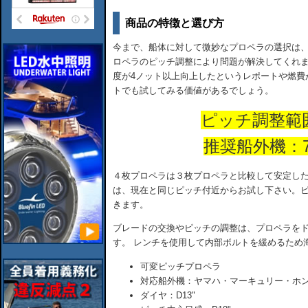
商品の特徴と選び方
今まで、船体に対して微妙なプロペラの選択は
ロペラのピッチ調整により問題が解決してくれ
度が4ノット以上向上したというレポートや燃費
トでも試してみる価値があるでしょう。
ピッチ調整範囲：
推奨船外機：70
４枚プロペラは３枚プロペラと比較して安定し
は、現在と同じピッチ付近からお試し下さい。ピ
きます。
ブレードの交換やピッチの調整は、プロペラを
す。 レンチを使用して内部ボルトを緩めるため
可変ピッチプロペラ
対応船外機：ヤマハ・マーキュリー・ホ
ダイヤ：D13"