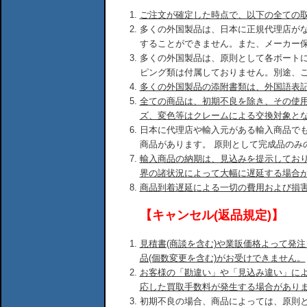
ご注文が確定した時点で、以下の全ての
多くの外国製品は、日本に正規代理店が
することができません。また、メーカー
多くの外国製品は、原則として各ボート
ピング類は付属しておりません。別途、
多くの外国製品の添附書類は、外国語表
全ての商品は、初期不良を除き、その使
ズ、変色等はクレームによる交換対象と
日本に代理店や輸入元がある輸入商品で
商品があります。 原則として完成品のみ
輸入商品の納期は、見込みを提示してお
界の諸状況によって大幅に遅延する場合
商品到着遅延による一切の費用および損
【キャンセル(返品規定)】
見積書(商談を含む)や業販価格よって発
品(個数変更を含む)がお受けできません。
お客様の「勘違い」や「見込み違い」に
応した買取手数料が発生する場合があり
初期不良の場合、商品によっては、原則