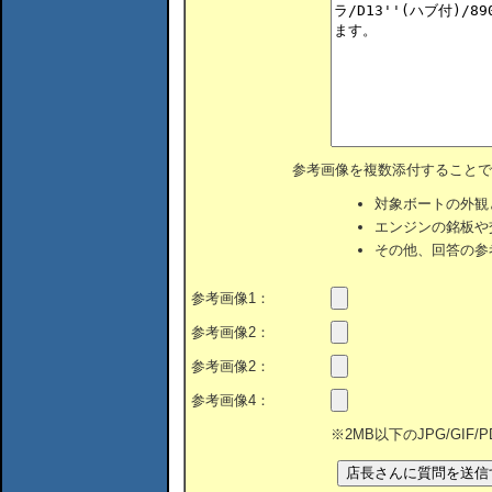
参考画像を複数添付することで
対象ボートの外観
エンジンの銘板や
その他、回答の参
参考画像1：
参考画像2：
参考画像2：
参考画像4：
※2MB以下のJPG/GIF