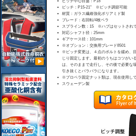
ピッチ中心目盛：P18"
ピッチ：P15-21" ※ピッチ調節可能
材質：ガラス繊維強化ポリアミド製
ブレード：右回転/4枚ペラ
スプライン数：15 ※ハブはセットされ
対応シャフト径：25mm
ギアケース径：101mm
※オプション：交換用ブレード8501
※ピッチ変更は、４点のボルトを緩め、
じり固定します。最初のうちはコツがい
は、そのままで走行し、その後で必要な
引き抜くとバラバラになります。
※プロペラ固定ナット類は、現在使用し
スウェーデン製