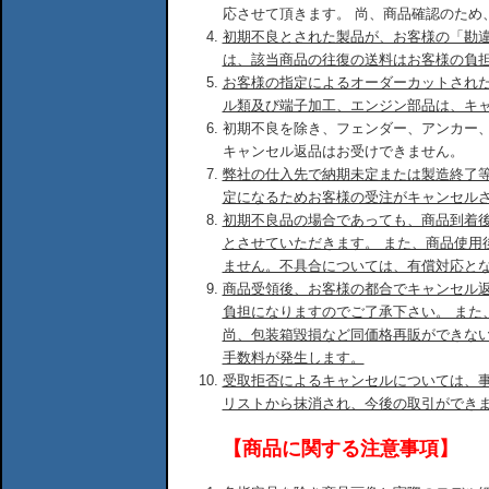
応させて頂きます。 尚、商品確認のため
初期不良とされた製品が、お客様の「勘
は、該当商品の往復の送料はお客様の負
お客様の指定によるオーダーカットされ
ル類及び端子加工、エンジン部品は、キ
初期不良を除き、フェンダー、アンカー
キャンセル返品はお受けできません。
弊社の仕入先で納期未定または製造終了
定になるためお客様の受注がキャンセル
初期不良品の場合であっても、商品到着後
とさせていただきます。 また、商品使用
ません。不具合については、有償対応と
商品受領後、お客様の都合でキャンセル
負担になりますのでご了承下さい。 また
尚、包装箱毀損など同価格再販ができな
手数料が発生します。
受取拒否によるキャンセルについては、
リストから抹消され、今後の取引ができ
【商品に関する注意事項】