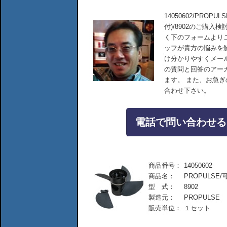
14050602/PROPU
付)/8902のご購
く下のフォームより
ッフが貴方の悩みを
け分かりやすくメー
の質問と回答のアー
ます。 また、お急
合わせ下さい。
電話で問い合わせる：04
商品番号：
14050602
商品名：
PROPULSE/
型 式：
8902
製造元：
PROPULSE
販売単位：
１セット