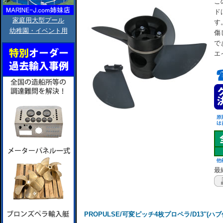
こ
ド
家庭用大型プール
す
幼稚園・イベント用
傷
で
エ
最終
PROPULSE/可変ピッチ4枚プロペラ/D13''(ハブ付