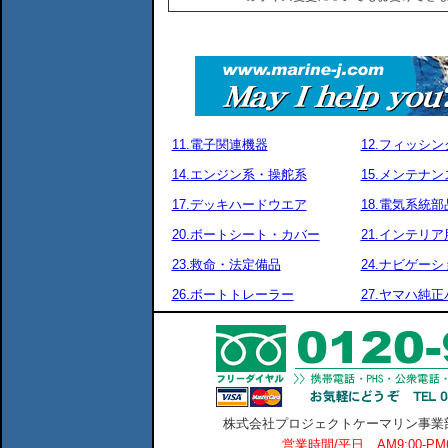
11.電子関連機器
12.フィッシ
14.エンジン系・操舵系
15.メンテナ
17.デッキハードウエア
18.電気系統部
20.ボートシート・カバー
21.インテリア
23.救命・法定備品
24.ナビゲーシ
26.ボートトレーラー
27.ヤマハ純
株式会社プロジェクトケーマリン事業部 横
営業時間/平日 AM9:00-P