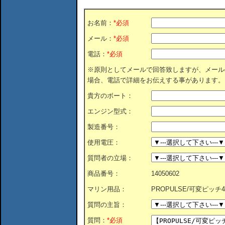
お名前：
*必須
メール：
*必須
電話：
*必須
※原則としてメールで回答致しますが、メール
場合、電話で詳細をお伝えする事があります。
貴方のボート：
エンジン型式：
製造番号：
使用電圧：
質問者の立場：
商品番号：
14050602
マリン用品：
PROPULSE/可変ピッチ4枚
質問の主旨：
質問：
*必須