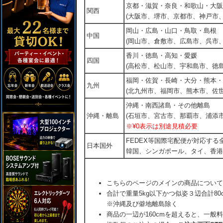
京都・滋賀・奈良・和歌山・大阪
関西
(大阪市、堺市、京都市、神戸市
岡山・広島・山口・鳥取・島根
中国
(岡山市、倉敷市、広島市、呉市
香川・徳島・高知・愛媛
四国
(高松市、松山市、宇和島市、徳島
福岡・佐賀・長崎・大分・熊本・
九州
(北九州市、福岡市、熊本市、佐
沖縄・南西諸島・その他離島
沖縄・離島
(石垣市、宮古市、那覇市、浦添市
※¥0表示は別途見積必要
FEDEX等国際宅配便が対応す
日本国外
韓国、シンガポール、タイ、香港
こちらのページのメインの商品について
合計で重量5kg以下かつ似姿３辺合計80
※沖縄及び僻地離島除く
商品の一辺が160cmを超えると、一般