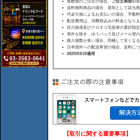
複数個のご注文の場合、
ご注文画面ST
送料無料商品の場合、原則として該当商
代金引換によるお支払いの場合、手数料
配送費用は、消費税込みの料金となりま
佐川急便及びクロネコ宅急便の選択指定
海外を除き、ゆうパック及びメール便の
購入個数が多い場合、同梱して安くなる
日本国外への配送希望の場合、送料につ
2025/03/10適用
【取引に関する重要事項】