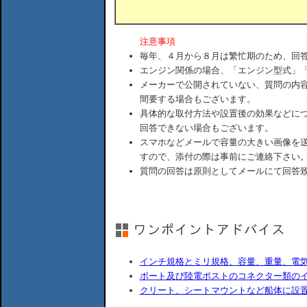
注意事項
毎年、４月から８月は繁忙期のため、回
エンジン関係の場合、「エンジン型式」
メーカーで公開されていない、質問の内
間要する場合もございます。
具体的な取付方法や設置後の効果などに
回答できない場合もございます。
スマホなどメールで容量の大きい画像を
すので、添付の際は事前にご連絡下さい
質問の回答は原則としてメールにて回答
インチ規格とミリ規格、容量、重量、電
ボート及び陸電ポストのコネクター類の
クリート、シートマウントなど船体に設