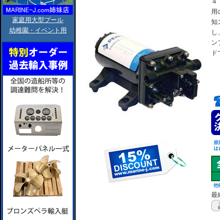
４
用
家庭用大型プール
知
幼稚園・イベント用
し
ン
ド
最終