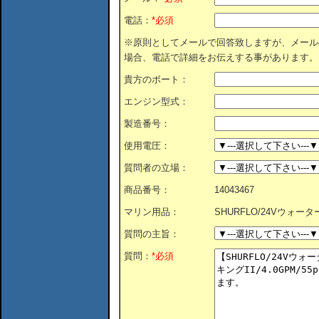
電話：
*必須
※原則としてメールで回答致しますが、メール
場合、電話で詳細をお伝えする事があります。
貴方のボート：
エンジン型式：
製造番号：
使用電圧：
質問者の立場：
商品番号：
14043467
マリン用品：
SHURFLO/24Vウォーター
質問の主旨：
質問：
*必須