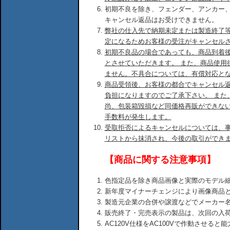
初期不良を除き、フェンダー、アンカー
キャンセル返品はお受けできません。
弊社の仕入先で納期未定または製造終了
定になるためお客様の受注がキャンセル
初期不良品の場合であっても、商品到着後
とさせていただきます。 また、商品使用
ません。不具合については、有償対応と
商品受領後、お客様の都合でキャンセル
負担になりますのでご了承下さい。 また
尚、包装箱毀損など同価格再販ができな
手数料が発生します。
受取拒否によるキャンセルについては、
リストから抹消され、今後の取引ができ
【商品に関する注意事項】
色指定品を除き商品画像と実際のモデル
新年度マイナーチェンジにより画像商品
製造元企業の合併や譲渡などでメーカー
販売終了・完売表示の製品は、次回の入
AC120V仕様をAC100Vで作動させる