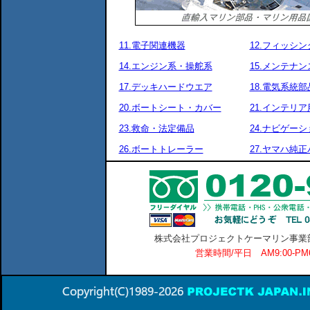
11.電子関連機器
12.フィッシ
14.エンジン系・操舵系
15.メンテナ
17.デッキハードウエア
18.電気系統部
20.ボートシート・カバー
21.インテリア
23.救命・法定備品
24.ナビゲーシ
26.ボートトレーラー
27.ヤマハ純
株式会社プロジェクトケーマリン事業部 横
営業時間/平日 AM9:00-P