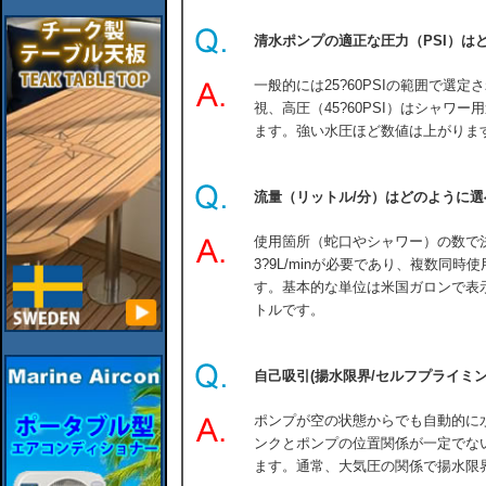
清水ポンプの適正な圧力（PSI）は
一般的には25?60PSIの範囲で選定さ
視、高圧（45?60PSI）はシャワ
ます。強い水圧ほど数値は上がりま
流量（リットル/分）はどのように
使用箇所（蛇口やシャワー）の数で
3?9L/minが必要であり、複数同
す。基本的な単位は米国ガロンで表示
トルです。
自己吸引(揚水限界/セルフプライミ
ポンプが空の状態からでも自動的に
ンクとポンプの位置関係が一定でな
ます。通常、大気圧の関係で揚水限界高