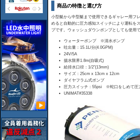
商品の特徴と選び方
小型艇から中型艇まで使用できるギャレー用フレ
めると自動的に圧力感知スイッチにより運転をス
プです。ウォッシュダウンポンプとしても使用
ウォーターポンプ ※清水ポンプ
吐出量：15.1L/分(4.0GPM)
24V/5A
揚水限界1.8m(自吸式)
給排水口径：1/2”(13mm)
サイズ：25cm x 13cm x 12cm
ダイヤフラム式ポンプ
圧力スイッチ：55psi ※蛇口をしめて
UNIMAT#35338