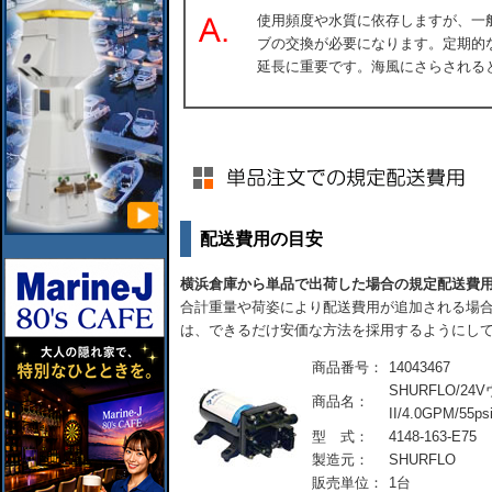
使用頻度や水質に依存しますが、一
ブの交換が必要になります。定期的
延長に重要です。海風にさらされる
配送費用の目安
横浜倉庫から単品で出荷した場合の規定配送費
合計重量や荷姿により配送費用が追加される場合
は、できるだけ安価な方法を採用するようにし
商品番号：
14043467
SHURFLO/
商品名：
II/4.0GPM/55ps
型 式：
4148-163-E75
製造元：
SHURFLO
販売単位：
1台