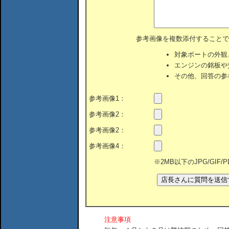
参考画像を複数添付することで
対象ボートの外観
エンジンの銘板や
その他、回答の参
参考画像1：
参考画像2：
参考画像2：
参考画像4：
※2MB以下のJPG/GIF
注意事項