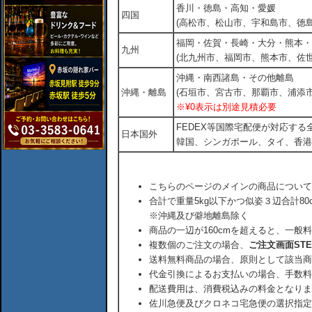
香川・徳島・高知・愛媛
四国
(高松市、松山市、宇和島市、徳島
福岡・佐賀・長崎・大分・熊本・
九州
(北九州市、福岡市、熊本市、佐
沖縄・南西諸島・その他離島
沖縄・離島
(石垣市、宮古市、那覇市、浦添市
※¥0表示は別途見積必要
FEDEX等国際宅配便が対応す
日本国外
韓国、シンガポール、タイ、香港
こちらのページのメインの商品について
合計で重量5kg以下かつ似姿３辺合計80
※沖縄及び僻地離島除く
商品の一辺が160cmを超えると、一般
複数個のご注文の場合、
ご注文画面ST
送料無料商品の場合、原則として該当商
代金引換によるお支払いの場合、手数料
配送費用は、消費税込みの料金となりま
佐川急便及びクロネコ宅急便の選択指定