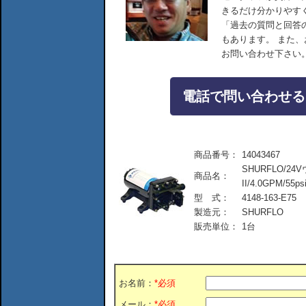
きるだけ分かりやす
「過去の質問と回答
もあります。 また
お問い合わせ下さい
電話で問い合わせる：04
商品番号：
14043467
SHURFLO/
商品名：
II/4.0GPM/55ps
型 式：
4148-163-E75
製造元：
SHURFLO
販売単位：
1台
お名前：
*必須
メール：
*必須