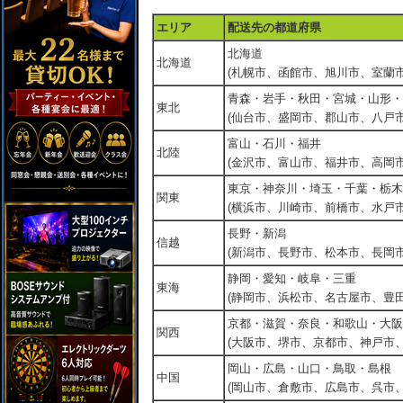
エリア
配送先の都道府県
北海道
北海道
(札幌市、函館市、旭川市、室蘭市
青森・岩手・秋田・宮城・山形・
東北
(仙台市、盛岡市、郡山市、八戸市
富山・石川・福井
北陸
(金沢市、富山市、福井市、高岡市
東京・神奈川・埼玉・千葉・栃木
関東
(横浜市、川崎市、前橋市、水戸市
長野・新潟
信越
(新潟市、長野市、松本市、長岡市
静岡・愛知・岐阜・三重
東海
(静岡市、浜松市、名古屋市、豊田
京都・滋賀・奈良・和歌山・大阪
関西
(大阪市、堺市、京都市、神戸市
岡山・広島・山口・鳥取・島根
中国
(岡山市、倉敷市、広島市、呉市