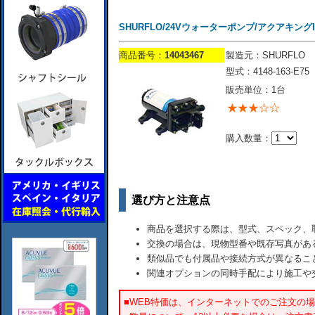
SHURFLO/24Vウォーターポンプ/アクアキングII/4
商品番号：
14043467
製造元：SHURFLO
型式：4148-163-E75
販売単位：1台
購入数量：
選び方と注意点
商品を選択する際は、型式、スペック、
交換の場合は、現物型番や既存写真があ
類似品でも付属品や接続方式が異なるこ
関連オプションの同時手配により施工や
■WEB特価は、インターネットでのご注文の