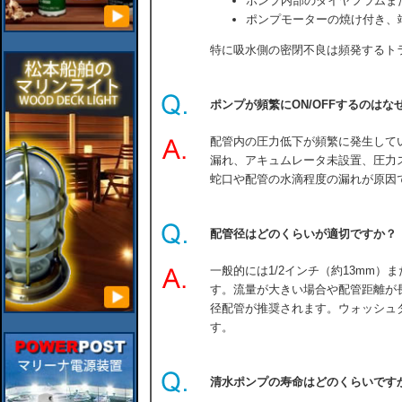
ポンプ内部のダイヤフラムま
ポンプモーターの焼け付き、
特に吸水側の密閉不良は頻発するト
ポンプが頻繁にON/OFFするのはな
配管内の圧力低下が頻繁に発生して
漏れ、アキュムレータ未設置、圧力
蛇口や配管の水滴程度の漏れが原因
配管径はどのくらいが適切ですか？
一般的には1/2インチ（約13mm）ま
す。流量が大きい場合や配管距離が
径配管が推奨されます。ウォッシュダ
す。
清水ポンプの寿命はどのくらいです