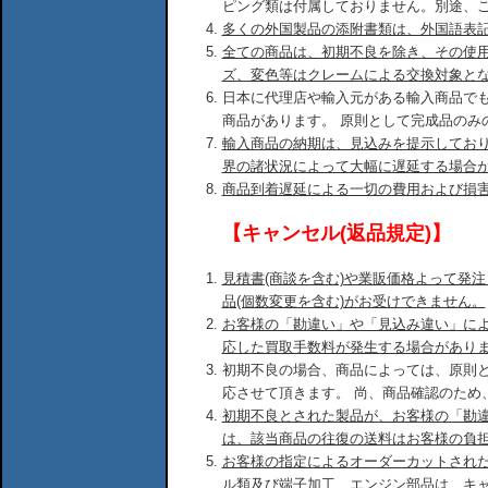
ピング類は付属しておりません。別途、
多くの外国製品の添附書類は、外国語表
全ての商品は、初期不良を除き、その使
ズ、変色等はクレームによる交換対象と
日本に代理店や輸入元がある輸入商品で
商品があります。 原則として完成品のみ
輸入商品の納期は、見込みを提示してお
界の諸状況によって大幅に遅延する場合
商品到着遅延による一切の費用および損
【キャンセル(返品規定)】
見積書(商談を含む)や業販価格よって発
品(個数変更を含む)がお受けできません。
お客様の「勘違い」や「見込み違い」に
応した買取手数料が発生する場合があり
初期不良の場合、商品によっては、原則
応させて頂きます。 尚、商品確認のため
初期不良とされた製品が、お客様の「勘
は、該当商品の往復の送料はお客様の負
お客様の指定によるオーダーカットされ
ル類及び端子加工、エンジン部品は、キ