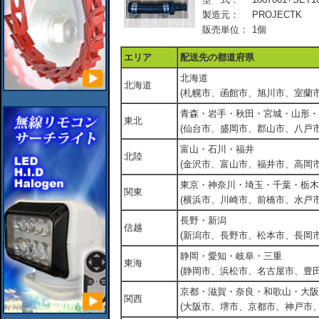
製造元：
PROJECTK
販売単位：
1個
エリア
配送先の都道府県
北海道
北海道
(札幌市、函館市、旭川市、室蘭市
青森・岩手・秋田・宮城・山形・
東北
(仙台市、盛岡市、郡山市、八戸市
富山・石川・福井
北陸
(金沢市、富山市、福井市、高岡市
東京・神奈川・埼玉・千葉・栃木
関東
(横浜市、川崎市、前橋市、水戸市
長野・新潟
信越
(新潟市、長野市、松本市、長岡市
静岡・愛知・岐阜・三重
東海
(静岡市、浜松市、名古屋市、豊田
京都・滋賀・奈良・和歌山・大阪
関西
(大阪市、堺市、京都市、神戸市