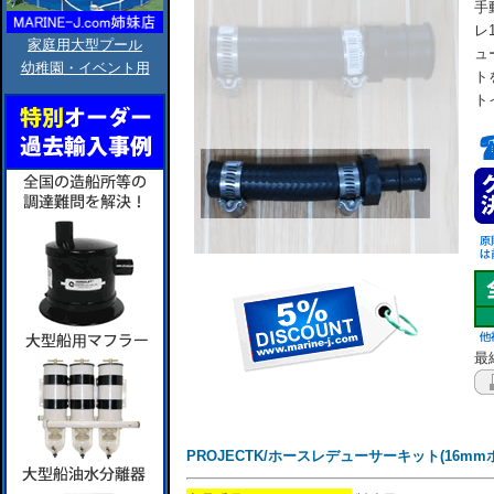
手
レ
家庭用大型プール
ュ
幼稚園・イベント用
ト
ト
最終
PROJECTK/ホースレデューサーキット(16mmホ