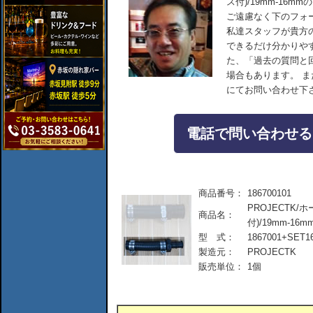
ス付)/19mm-16
ご遠慮なく下のフォ
私達スタッフが貴方
できるだけ分かりや
た、「過去の質問と
場合もあります。 
にてお問い合わせ下
電話で問い合わせる：04
商品番号：
186700101
PROJECTK
商品名：
付)/19mm-16m
型 式：
1867001+SET1
製造元：
PROJECTK
販売単位：
1個