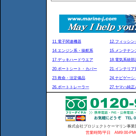
11.電子関連機器
12.フィッシ
14.エンジン系・操舵系
15.メンテナ
17.デッキハードウエア
18.電気系統部
20.ボートシート・カバー
21.インテリア
23.救命・法定備品
24.ナビゲーシ
26.ボートトレーラー
27.ヤマハ純
株式会社プロジェクトケーマリン事業部 横
営業時間/平日 AM9:00-P