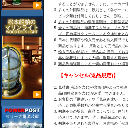
することができません。また、メーカー
多くの外国製品は、原則として各ボート
ピング類は付属しておりません。別途、
多くの外国製品の添附書類は、外国語表
全ての商品は、初期不良を除き、その使
ズ、変色等はクレームによる交換対象と
日本に代理店や輸入元がある輸入商品で
商品があります。 原則として完成品のみ
輸入商品の納期は、見込みを提示してお
界の諸状況によって大幅に遅延する場合
商品到着遅延による一切の費用および損
【キャンセル(返品規定)】
見積書(商談を含む)や業販価格よって発
品(個数変更を含む)がお受けできません。
お客様の「勘違い」や「見込み違い」に
応した買取手数料が発生する場合があり
初期不良の場合、商品によっては、原則
応させて頂きます。 尚、商品確認のため
初期不良とされた製品が、お客様の「勘