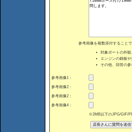
参考画像を複数添付することで
対象ボートの外観
エンジンの銘板や
その他、回答の参
参考画像1：
参考画像2：
参考画像2：
参考画像4：
※2MB以下のJPG/GIF