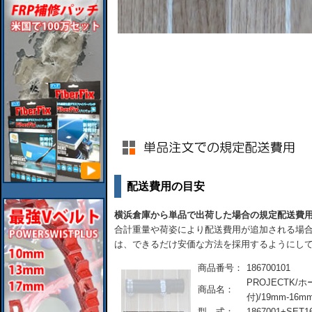
配送費用の目安
横浜倉庫から単品で出荷した場合の規定配送費
合計重量や荷姿により配送費用が追加される場合
は、できるだけ安価な方法を採用するようにし
商品番号：
186700101
PROJECTK
商品名：
付)/19mm-16m
型 式：
1867001+SET1