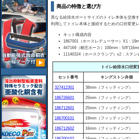
商品の特徴と選び方
異なる給排水ポートサイズのトイレ本体を交換
利用してトイレ本体と接続するための口径変更
キット構成内容
1867001（ホースレデューサー）X1：1
447169（耐圧ホース）100mm：5/8"
11140324（ホースクランプ）x2：ステ
トイレ給排水口径変
セット番号
キングストン弁側
327412301
38mm（フィッティング）
186726601
25mm（フィッティング）
186712601
25mm（フィッティング）
186700101
19mm（フィッティング）
186712602
16mm（フィッティング）
186700102
16mm（フィッティング）