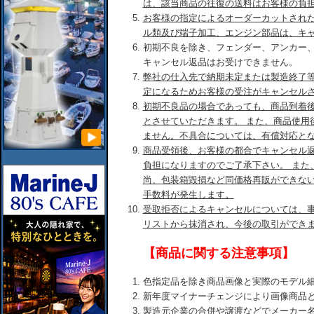
は、該当商品の往復の送料はお客様の負
お客様の指定によるオーダーカットされ
ル類及び端子加工、エンジン部品は、キ
初期不良を除き、フェンダー、アンカー
キャンセル返品はお受けできません。
弊社の仕入先で納期未定または製造終了
定になるためお客様の受注がキャンセル
初期不良品の場合であっても、商品到着後
とさせていただきます。 また、商品使用
ません。不具合については、有償対応と
商品受領後、お客様の都合でキャンセル
負担になりますのでご了承下さい。 また
尚、包装箱毀損など同価格再販ができな
手数料が発生します。
受取拒否によるキャンセルについては、
リストから抹消され、今後の取引ができ
【商品に関する注意事項】
色指定品を除き商品画像と実際のモデル
新年度マイナーチェンジにより画像商品
製造元企業の合併や譲渡などでメーカー