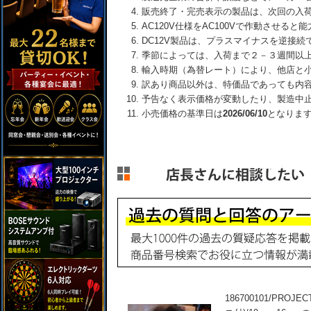
販売終了・完売表示の製品は、次回の入
AC120V仕様をAC100Vで作動させる
DC12V製品は、プラスマイナスを逆接
季節によっては、入荷まで２－３週間以
輸入時期（為替レート）により、他店と
訳あり商品以外は、特価品であっても内
予告なく表示価格が変動したり、製造中
小売価格の基準日は
2026/06/10
となりま
186700101/PRO