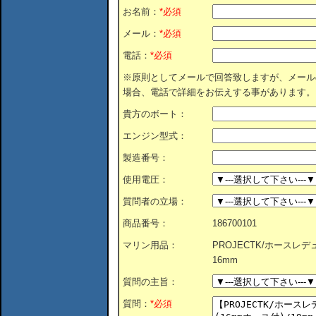
お名前：
*必須
メール：
*必須
電話：
*必須
※原則としてメールで回答致しますが、メール
場合、電話で詳細をお伝えする事があります。
貴方のボート：
エンジン型式：
製造番号：
使用電圧：
質問者の立場：
商品番号：
186700101
マリン用品：
PROJECTK/ホースレデ
16mm
質問の主旨：
質問：
*必須