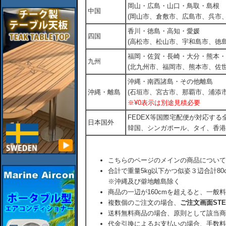
岡山・広島・山口・鳥取・島根
中国
(岡山市、倉敷市、広島市、呉市
香川・徳島・高知・愛媛
四国
(高松市、松山市、宇和島市、徳島
福岡・佐賀・長崎・大分・熊本・
九州
(北九州市、福岡市、熊本市、佐
沖縄・南西諸島・その他離島
沖縄・離島
(石垣市、宮古市、那覇市、浦添市
※¥0表示は別途見積必要
FEDEX等国際宅配便が対応す
日本国外
韓国、シンガポール、タイ、香港
こちらのページのメインの商品について
合計で重量5kg以下かつ似姿３辺合計80
※沖縄及び僻地離島除く
商品の一辺が160cmを超えると、一般
複数個のご注文の場合、
ご注文画面ST
送料無料商品の場合、原則として該当商
代金引換によるお支払いの場合、手数料