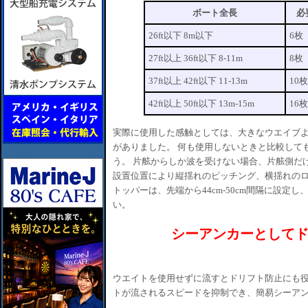
ボート全長
必
26ft以下 8m以下
6枚
27ft以上 36ft以下 8-11m
8枚
37ft以上 42ft以下 11-13m
10
42ft以上 50ft以下 13m-15m
16
実際に使用した感触としては、大きなウエイブ
がありました。 何も使用しないときと比較して
う。 片舷からしか波を受けない場合、片舷側だ
設置位置により縦揺れのピッチング、横揺れのロ
トッパーは、先端から44cm-50cm間隔に設定
い。
シーアンカーとして
ウエイトを使用せずに流すとドリフト防止にも役
トが流されるスピードを抑制でき、簡易シーア