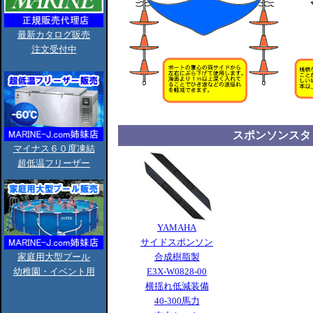
最新カタログ販売
注文受付中
スポンソンスタ
マイナス６０度凍結
超低温フリーザー
YAMAHA
サイドスポンソン
家庭用大型プール
合成樹脂製
幼稚園・イベント用
E3X-W0828-00
横揺れ低減装備
40-300馬力