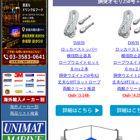
胴突オモリ250号
DAVIS
DAVIS
ロッカーストッパー
ロッカースト
横揺防止器具
横揺防止
ロープウエイトセット
ロープウエイ
８ｍx２本
６ｍx２
胴突ウエイト250号X2
胴突ウエイト2
丈夫な8打ヨットロープ
丈夫な8打ヨッ
両舷クリート推奨
両舷クリー
Only \5,148-
Only \4,2
海外メーカー別
商品リスト検索