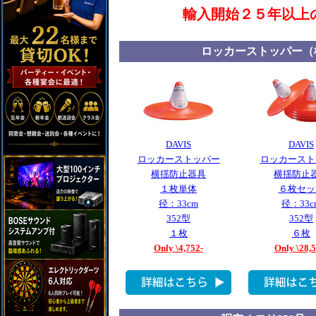
輸入開始２５年以上
ロッカーストッパー（
DAVIS
DAVIS
ロッカーストッパー
ロッカースト
横揺防止器具
横揺防止
１枚単体
６枚セッ
径：33cm
径：33c
352型
352型
１枚
６枚
Only \4,752-
Only \28,5