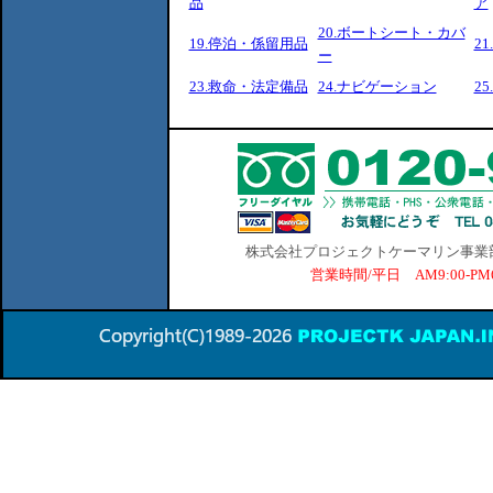
品
ア
20.ボートシート・カバ
19.停泊・係留用品
2
ー
23.救命・法定備品
24.ナビゲーション
2
株式会社プロジェクトケーマリン事業部 横
営業時間/平日 AM9:00-P