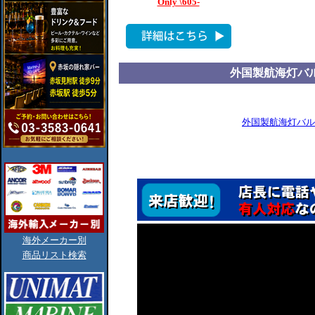
Only \605-
外国製航海灯バルブ
外国製航海灯バル
海外メーカー別
商品リスト検索