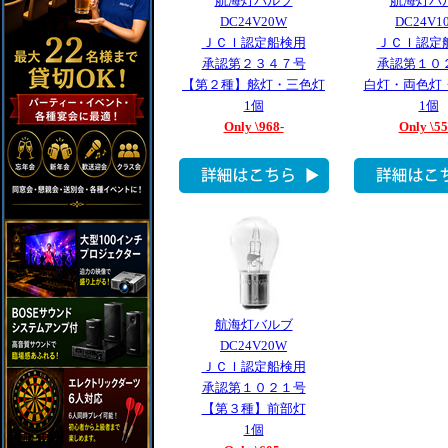
航海灯バルブ
航海灯バ
DC24V20W
DC24V1
ＪＣＩ認定船検用
ＪＣＩ認定
承認第２３４７号
承認第１０
【第２種】舷灯・三色灯
白灯・両色灯
1個
1個
Only \968-
Only \55
航海灯バルブ
DC24V20W
ＪＣＩ認定船検用
承認第１０２１号
【第３種】前部灯
1個