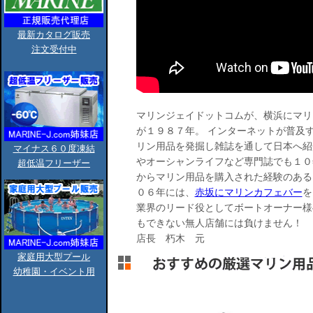
最新カタログ販売
注文受付中
マリンジェイドットコムが、横浜にマリ
が１９８７年。 インターネットが普及
リン用品を発掘し雑誌を通して日本へ紹
マイナス６０度凍結
やオーシャンライフなど専門誌でも１０
超低温フリーザー
からマリン用品を購入された経験のある
０６年には、
赤坂にマリンカフェバー
を
業界のリード役としてボートオーナー様
もできない無人店舗には負けません！
店長 朽木 元
家庭用大型プール
幼稚園・イベント用