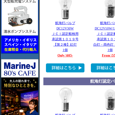
航海灯バルブ
航海灯バ
DC12V30W
DC12V10W/
ＪＣＩ認定船検用
ＪＣＩ認定
承認第１０１９号
承認第１０
【第２種】紅灯
白灯・両色灯
1個
1個
Only \605-
From \55
航海灯認定バ