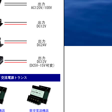
240V 交流電源トランス
機器
豊澄電源機器