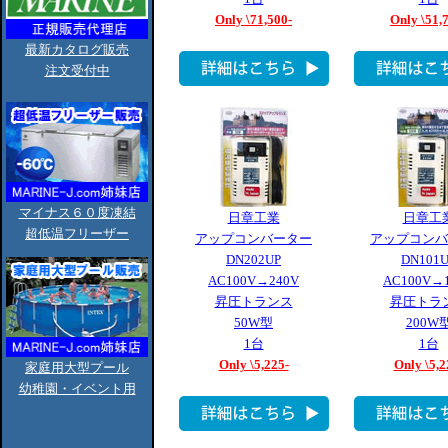
Only \71,500-
Only \51,
最新カタログ販売
注文受付中
マイナス６０度凍結
日章工業
日章工
超低温フリーザー
アップコンバーター
アップコンバ
DN202UP
DN101
AC100V→240V
AC100V→
昇圧トランス
昇圧トラ
50W型
200W
1台
1台
Only \5,225-
Only \5,2
家庭用大型プール
幼稚園・イベント用