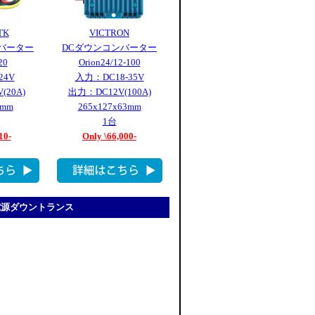
TK
VICTRON
バーター
DCダウンコンバーター
20
Orion24/12-100
24V
入力：DC18-35V
(20A)
出力：DC12V(100A)
2mm
265x127x63mm
1台
10-
Only \66,000-
直流電源ダウントランス