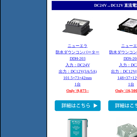
DC24V→DC12V 直
ニューエラ
ニューエ
防水ダウンコンバーター
防水ダウンコン
DDH-203
DDS-20
入力：DC24V
入力：DC
出力：DC12V(3A/5A)
出力：DC12V(8
101.5×73×42mm
148×37×1
1台
1台
Only \9,075--
Only \16,5