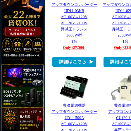
アップダウンコンバーター
アップダウンコ
UD11-03KB
UD11-02
AC100V→120V
AC100V→
AC120V→100V
AC120V→
昇減圧トランス
昇減圧トラ
3000W型
2000W
1台
1台
Only \27,500-
Only \22,
豊澄電源機器
豊澄電源
アップダウンコンバーター
アップコンバ
UD11-500A
CU120-1
AC100V→120V
AC100V→
AC120V→100V
昇圧トラ