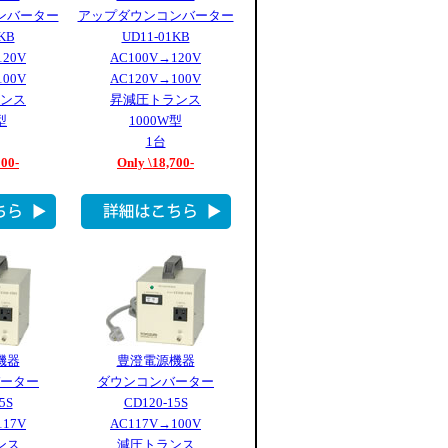
ンバーター
アップダウンコンバーター
KB
UD11-01KB
120V
AC100V→120V
100V
AC120V→100V
ンス
昇減圧トランス
型
1000W型
1台
000-
Only \18,700-
機器
豊澄電源機器
ーター
ダウンコンバーター
5S
CD120-15S
117V
AC117V→100V
ンス
減圧トランス