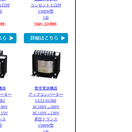
１口付
コンセント１口付
型
1500W型
1台
000-
Only \33,000-
機器
豊澄電源機器
ーター
アップコンバーター
KB2
LU12-015KF
100V
AC100V→200V
115V
AC110V→230V
ンス
昇圧トランス
型
1500W型
1台