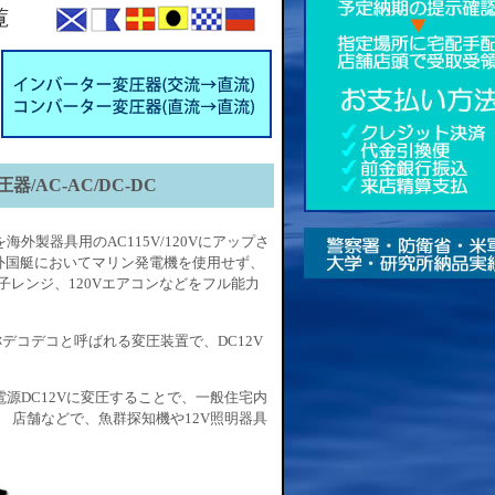
器/AC-AC/DC-DC
外製器具用のAC115V/120Vにアップさ
外国艇においてマリン発電機を使用せず、
電子レンジ、120Vエアコンなどをフル能力
デコデコと呼ばれる変圧装置で、DC12V
電源DC12Vに変圧することで、一般住宅内
。 店舗などで、魚群探知機や12V照明器具