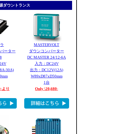
流電源ダウントランス
ラ
MASTERVOLT
バーター
ダウンコンバーター
8
DC MASTER 24/12-6A
24V
入力：DC24V
A-30A)
出力：DC12V(12A)
29mm
W89xD87xD50mm
1台
00-より
Only \20,680-