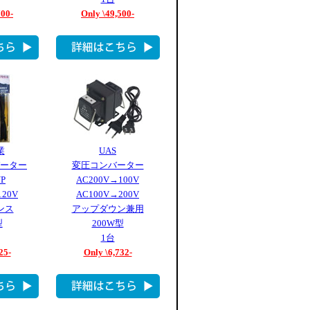
700-
Only \49,500-
業
UAS
ーター
変圧コンバーター
UP
AC200V→100V
120V
AC100V→200V
ンス
アップダウン兼用
型
200W型
1台
25-
Only \6,732-