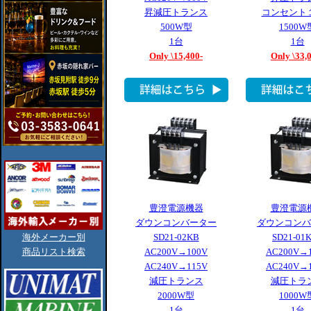
昇減圧トランス
コンセント
500W型
1500W
1台
1台
Only \15,400-
Only \33,
豊澄電源機器
豊澄電源
ダウンコンバーター
ダウンコンバ
SD21-02KB
SD21-01
海外メーカー別
AC200V→100V
AC200V→
商品リスト検索
AC240V→115V
AC240V→
減圧トランス
減圧トラ
2000W型
1000W
1台
1台