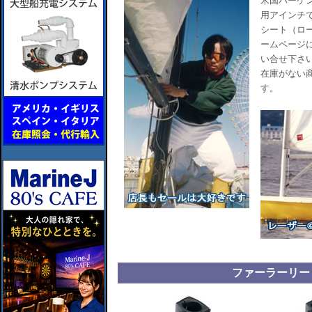
米国ハーケン
用アインチ
シート（ロ
ームページ
い合せ下さ
在庫がない
す。
ファーラーリー