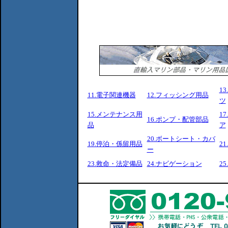
1
11.電子関連機器
12.フィッシング用品
ツ
15.メンテナンス用
1
16.ポンプ・配管部品
品
ア
20.ボートシート・カバ
19.停泊・係留用品
2
ー
23.救命・法定備品
24.ナビゲーション
2