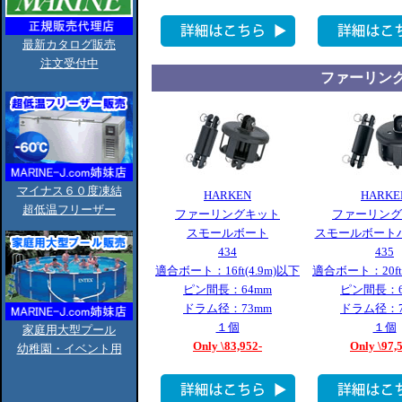
最新カタログ販売
注文受付中
ファーリン
マイナス６０度凍結
HARKEN
HARKE
超低温フリーザー
ファーリングキット
ファーリング
スモールボート
スモールボート
434
435
適合ボート：16ft(4.9m)以下
適合ボート：20ft(
ピン間長：64mm
ピン間長：6
ドラム径：73mm
ドラム径：7
１個
１個
家庭用大型プール
Only \83,952-
Only \97,
幼稚園・イベント用