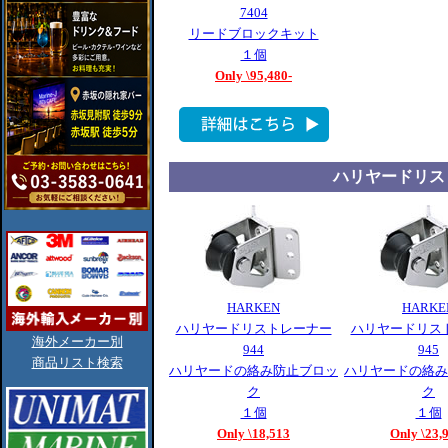
7404
リードブロックキット
１個
Only \95,480-
ハリヤードリス
HARKEN
HARKE
ハリヤードリストレーナー
ハリヤードリス
海外メーカー別
944
945
商品リスト検索
ハリヤードの絡み防止ブロッ
ハリヤードの絡み
ク
ク
１個
１個
Only \18,513
Only \23,