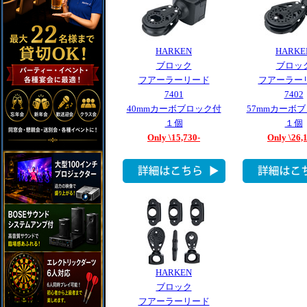
HARKEN
HARKE
ブロック
ブロッ
フアーラーリード
フアーラー
7401
7402
40mmカーボブロック付
57mmカーボ
１個
１個
Only \15,730-
Only \26,
HARKEN
ブロック
フアーラーリード