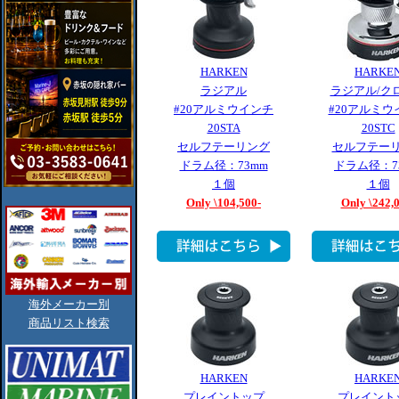
HARKEN
HARKE
ラジアル
ラジアル/ク
#20アルミウインチ
#20アルミウ
20STA
20STC
セルフテーリング
セルフテー
ドラム径：73mm
ドラム径：7
１個
１個
Only \104,500-
Only \242,
海外メーカー別
商品リスト検索
HARKEN
HARKE
プレイントップ
プレイント