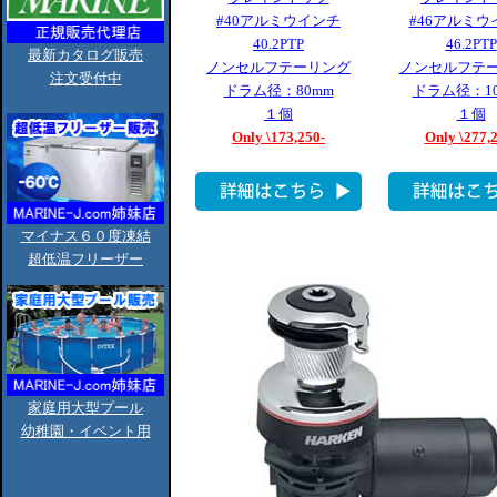
#40アルミウインチ
#46アルミウ
40.2PTP
46.2PTP
最新カタログ販売
ノンセルフテーリング
ノンセルフテ
注文受付中
ドラム径：80mm
ドラム径：10
１個
１個
Only \173,250-
Only \277,
マイナス６０度凍結
超低温フリーザー
家庭用大型プール
幼稚園・イベント用