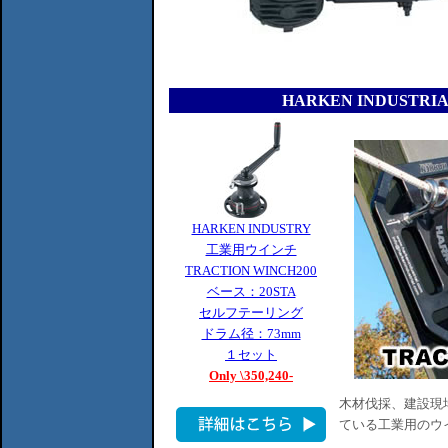
HARKEN INDUSTR
HARKEN INDUSTRY
工業用ウインチ
TRACTION WINCH200
ベース：20STA
セルフテーリング
ドラム径：73mm
１セット
Only \350,240-
木材伐採、建設現
ている工業用のウイ