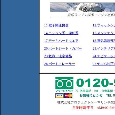
11.電子関連機器
12.フィッシ
14.エンジン系・操舵系
15.メンテナ
17.デッキハードウエア
18.電気系統部
20.ボートシート・カバー
21.インテリア
23.救命・法定備品
24.ナビゲーシ
26.ボートトレーラー
27.ヤマハ純
株式会社プロジェクトケーマリン事業部 横
営業時間/平日 AM9:00-P