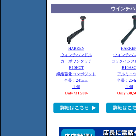
ウインチハ
HARKEN
HARKE
ウィンチハンドル
ウィンチハ
カーボワンタッチ
ロックインス
B10HOT
B10AS
繊維強化コンポジット
アルミニ
全長：241mm
全長：254
１個
１個
Only \31,900-
Only \38,5