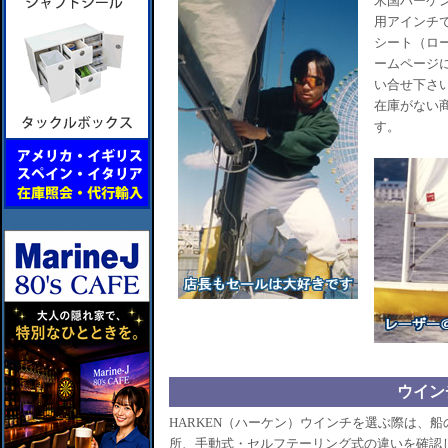
米国ハーケン
用アインチ
シート（ロ
ームページ
い合せ下さ
在庫がない
す。
ウイン
HARKEN（ハーケン）ウインチを選ぶ際は、
所、手動式・セルフテーリング式の違いを確認