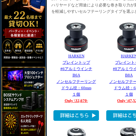
ハリヤードなど用途により必要な巻き取り力が
を軽減しやすいセルフテーリングタイプを選ぶ
HARKEN
HARKE
プレイントップ
プレイント
#6アルミウインチ
#8アルミウ
B6A
B8A
ノンセルフテーリング
ノンセルフテ
ドラム径：60mm
ドラム径：6
１個
１個
Only \32,670-
Only \47,5