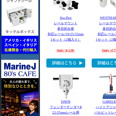
Sea-Dog
WESTMAR
レールマウント
レールマウ
多目的台座
多目的台
対応レール/19/25/32mm
対応レール/
1セット（2個入り）
1セット（2
Only \6,138-
Only \4,7
DAVIS
GARELI
フェンダーテンダーⅡ
ハイトアジャ
22-25mmレール用
パルピットレ