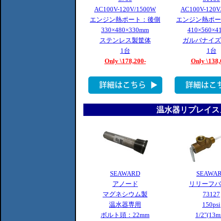
AC100V-120V/1500W
AC100V-120V
エンジン熱ポート：後側
エンジン熱ポー
330×480×330mm
410×560×4
ステンレス製筐体
ガルバナイズ
1台
1台
Only \178,200-
Only \138,
温水器リプレイス
SEAWARD
SEAWA
アノード
リリーフバ
マグネシウム製
73127
温水器専用
150psi
ボルト頭：22mm
1/2"(13m