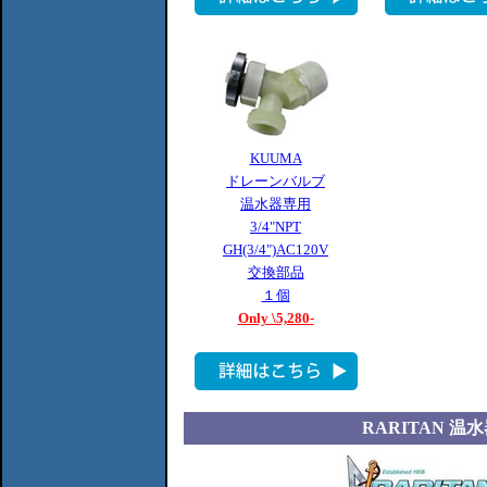
KUUMA
ドレーンバルブ
温水器専用
3/4"NPT
GH(3/4")AC120V
交換部品
１個
Only \5,280-
RARITAN 温