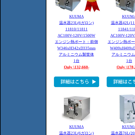
KUUMA
KUUM
温水器23L(6ガロン)
温水器42L(1
11810/11811
11841/11
AC100V-120V/1500W
AC100V-120V
エンジン熱ポート：前側
エンジン熱ポー
W346xH342xD335mm
W409xH409x
アルミニウム製筐体
アルミニウム
1台
1台
Only \132,660-
Only \178,
KUUMA
KUUM
温水器23L(6ガロン)
温水器76L(2