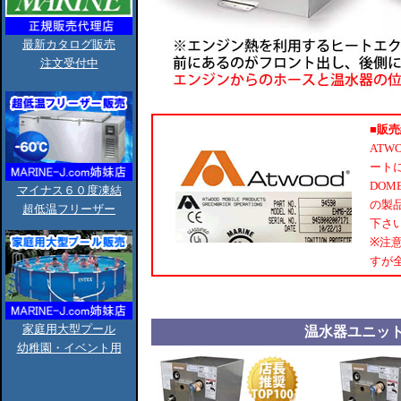
最新カタログ販売
注文受付中
■販
ATW
ートに
DOM
マイナス６０度凍結
の製
超低温フリーザー
下さ
※注意
すが
家庭用大型プール
温水器ユニット
幼稚園・イベント用