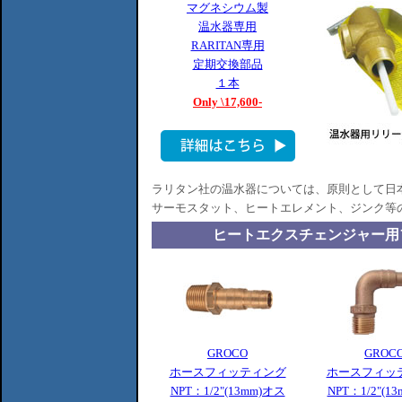
マグネシウム製
温水器専用
RARITAN専用
定期交換部品
１本
Only \17,600-
ラリタン社の温水器については、原則として日
サーモスタット、ヒートエレメント、ジンク等
ヒートエクスチェンジャー用
GROCO
GROC
ホースフィッティング
ホースフィッ
NPT：1/2"(13mm)オス
NPT：1/2"(1