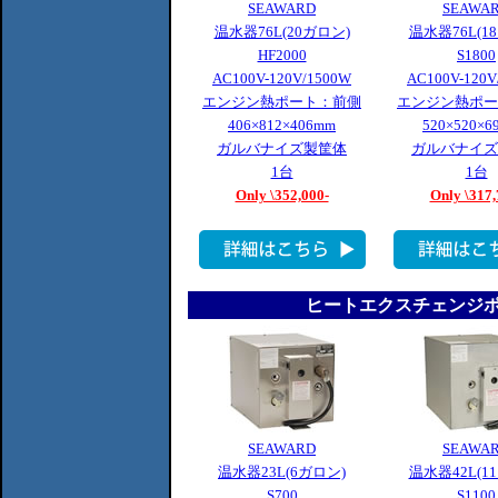
SEAWARD
SEAWA
温水器76L(20ガロン)
温水器76L(1
HF2000
S1800
AC100V-120V/1500W
AC100V-120V
エンジン熱ポート：前側
エンジン熱ポー
406×812×406mm
520×520×6
ガルバナイズ製筐体
ガルバナイズ
1台
1台
Only \352,000-
Only \317,
ヒートエクスチェンジポ
SEAWARD
SEAWA
温水器23L(6ガロン)
温水器42L(1
S700
S1100