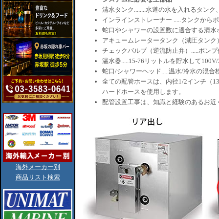
清水タンク........水道の水を入れるタ
インラインストレーナー .....タンク
蛇口やシャワーの設置数に適合する清水ポンプ.
アキュームレータータンク（減圧タンク）.
チェックバルブ（逆流防止弁）.....ポン
温水器.....15-76リットルを貯水して100V
蛇口/シャワーヘッド.....温水/冷水の混合
全ての配管ホースは、内径1/2インチ（1
ハードホースを使用します。
配管設置工事は、知識と経験のあるお近
海外メーカー別
商品リスト検索