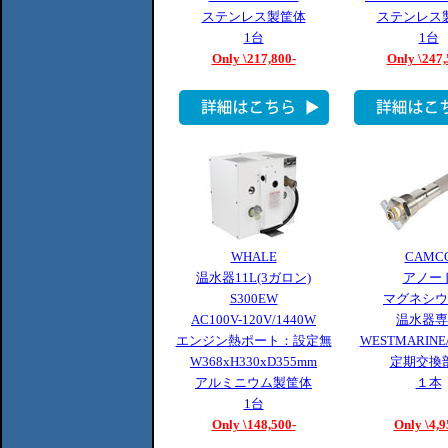
ステンレス製筐体
ステンレス
1台
1台
Only \217,800-
Only \247,
WHALE
CAMC
温水器11L(3ガロン)
アノー
S300EW
マグネシウ
AC100V-120V/1440W
温水器専
エンジン熱ポート：設定無
WESTMARINE
W368xH330xD355mm
定期交換
アルミニウム製筐体
１本
1台
Only \148,500-
Only \4,9