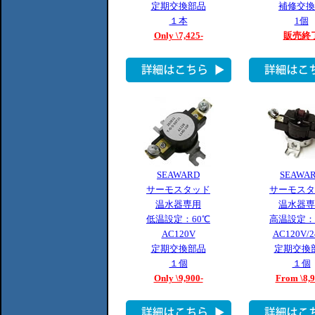
定期交換部品
補修交換
１本
1個
Only \7,425-
販売終
SEAWARD
SEAWA
サーモスタッド
サーモスタ
温水器専用
温水器専
低温設定：60℃
高温設定：
AC120V
AC120V/2
定期交換部品
定期交換
１個
１個
Only \9,900-
From \8,9