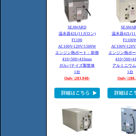
SEAWARD
SEAWA
温水器42L(11ガロン)
温水器42L(1
F1100
F1100
AC100V-120V/1500W
AC100V-120V
エンジン熱ポート：前側
エンジン熱ポー
410×560×410mm
410×560×4
ガルバナイズ製筐体
アルミニウム
1台
1台
Only \203,940-
Only \188,