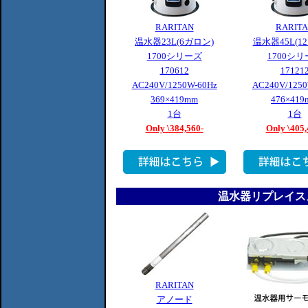
RARITAN
RARIT
温水器23L(6ガロン)
温水器45L(1
1700シリーズ
1700シ
170612
17121
AC240V/1250W-60Hz
AC240V/1250
369×419mm
476×419
1台
1台
Only \384,560-
Only \405,
温水器リプレイス
RARITAN
アノード