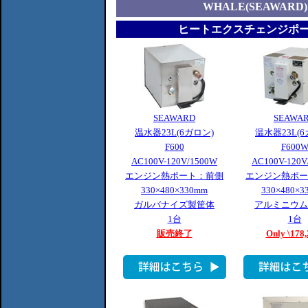
WHALE(SEAWAR
ヒートエクスチェンジポー
SEAWARD
SEAWA
温水器23L(6ガロン)
温水器23L(6
F600
F600
AC100V-120V/1500W
AC100V-120V
エンジン熱ポート：前側
エンジン熱ポー
330×480×330mm
330×480×3
ガルバナイズ製筐体
アルミニウム
1台
1台
販売終了
Only \178,