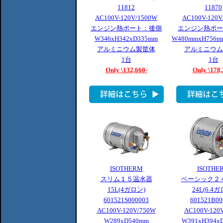
11812
11870
AC100V-120V/1500W
AC100V-120V
エンジン熱ポート：後側
エンジン熱ポー
W346xH342xD335mm
W480mmxH756m
アルミニウム製筐体
アルミニウム
1台
1台
Only \132,660-
Only \178,
ISOTHERM
ISOTHE
スリム１５温水器
ベーシック２
15L(4ガロン)
24L(6.4
601521S000003
601521B00
AC100V-120V/750W
AC100V-120
W289xD540mm
W391xH394x