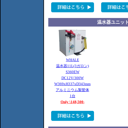
温水器ユニット
WHALE
温水器11L(3ガロン)
S360EW
DC12V/300W
W369xH337xD343mm
アルミニウム製筐体
1台
Only \148,500-