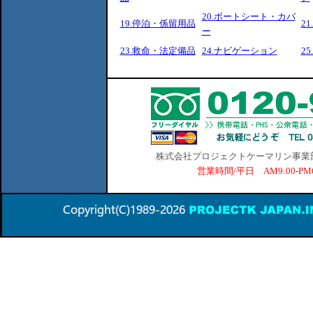
20.ボートシート・カバ
19.停泊・係留用品
2
ー
23.救命・法定備品
24.ナビゲーション
2
株式会社プロジェクトケーマリン事業部 横
営業時間/平日 AM9:00-P