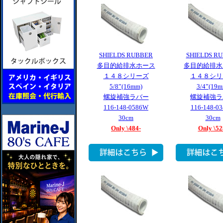
SHIELDS RUBBER
SHIELDS R
多目的給排水ホース
多目的給排水
１４８シリーズ
１４８シリ
5/8”(16mm)
3/4”(19m
螺旋補強ラバー
螺旋補強ラ
116-148-0586W
116-148-0
30cm
30cm
Only \484-
Only \52