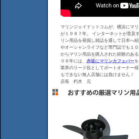
マリンジェイドットコムが、横浜にマリ
が１９８７年。 インターネットが普及
リン用品を発掘し雑誌を通して日本へ紹
やオーシャンライフなど専門誌でも１０
からマリン用品を購入された経験のある
０６年には、
赤坂にマリンカフェバー
を
業界のリード役としてボートオーナー様
もできない無人店舗には負けません！
店長 朽木 元