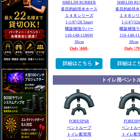
SHIELDS RUBBER
SHIELDS R
多目的給排水ホース
多目的給排水
１４８シリーズ
１４８シリ
1-1/8”(28.5mm)
1-1/4”(32
螺旋補強ラバー
螺旋補強ラ
116-148-1186W
116-148-1
30cm
30cm
Only \660-
Only \79
トイレ用ベント
FORESPAR
FORESP
ベントループ
ベントル
トイレ配管用
トイレ配