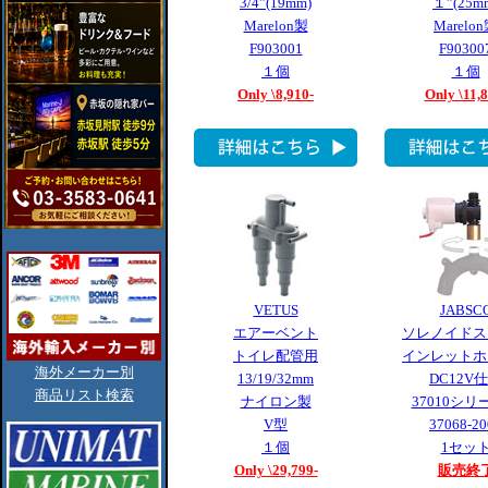
3/4”(19mm)
１”(25m
Marelon製
Marelo
F903001
F90300
１個
１個
Only \8,910-
Only \11,8
VETUS
JABSC
エアーベント
ソレノイドス
トイレ配管用
インレットホ
海外メーカー別
13/19/32mm
DC12V
商品リスト検索
ナイロン製
37010シリ
V型
37068-20
１個
1セッ
Only \29,799-
販売終