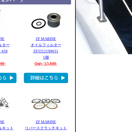
NE
ZF MARINE
ルター
オイルフィルター
 459
ZF3312199031
1個
600-
Only \15,840-
NE
ZF MARINE
ルキット
リバースクラッチキット