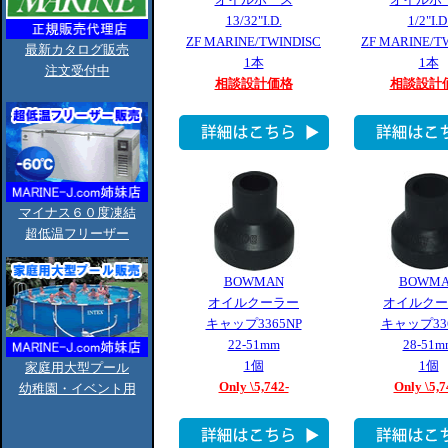
13/32"I.D.
1/2"I.D
ZF MARINE/TWINDISC
ZF MARINE/T
最新カタログ販売
1本
1本
注文受付中
相談設計価格
相談設計
マイナス６０度凍結
超低温フリーザー
BOWMAN
BOWM
オイルクーラー
オイルクー
キャップ3365NP
キャップ336
22-51mm
28-51m
1個
1個
家庭用大型プール
Only \5,742-
Only \5,7
幼稚園・イベント用