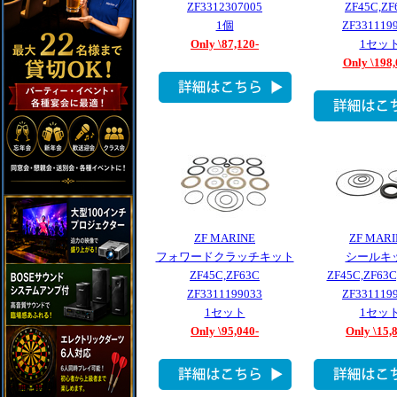
ZF3312307005
ZF45C,ZF
1個
ZF331119
Only \87,120-
1セッ
Only \198,
ZF MARINE
ZF MARI
フォワードクラッチキット
シールキ
ZF45C,ZF63C
ZF45C,ZF63C
ZF3311199033
ZF331119
1セット
1セッ
Only \95,040-
Only \15,