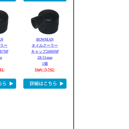
AN
BOWMAN
ラー
オイルクーラー
7NP
キャップ2680NP
m
28-51mm
1個
42-
Only \5,742-