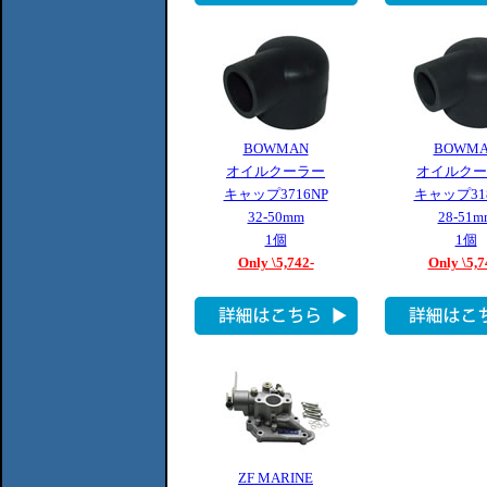
BOWMAN
BOWM
オイルクーラー
オイルクー
キャップ3716NP
キャップ318
32-50mm
28-51m
1個
1個
Only \5,742-
Only \5,7
ZF MARINE