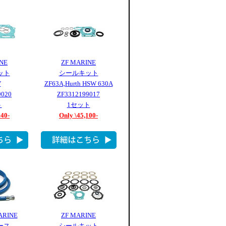
NE
ZF MARINE
ット
シールキット
V
ZF63A,Hurth HSW 630A
9020
ZF3312199017
ト
1セット
140-
Only \45,100-
ARINE
ZF MARINE
ース
シールキット