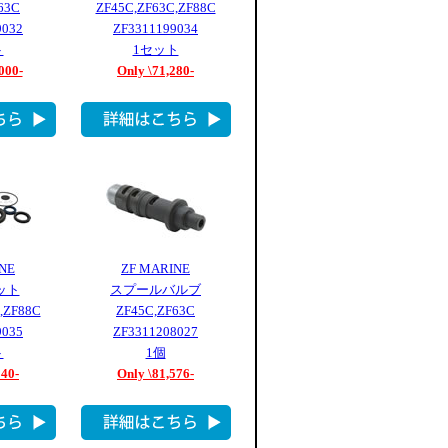
63C
ZF45C,ZF63C,ZF88C
9032
ZF3311199034
ト
1セット
000-
Only \71,280-
NE
ZF MARINE
ット
スプールバルブ
,ZF88C
ZF45C,ZF63C
9035
ZF3311208027
ト
1個
840-
Only \81,576-