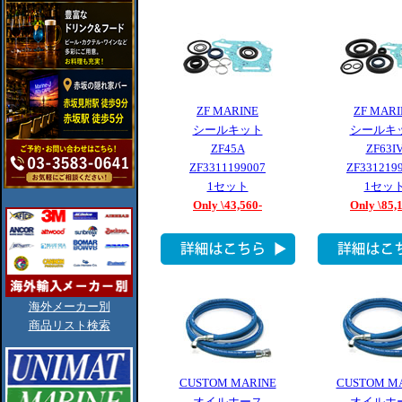
ZF MARINE
ZF MARI
シールキット
シールキ
ZF45A
ZF63I
ZF3311199007
ZF331219
1セット
1セッ
Only \43,560-
Only \85,
海外メーカー別
商品リスト検索
CUSTOM MARINE
CUSTOM M
オイルホース
オイルホ