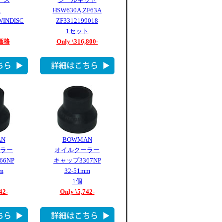
.
HSW630A,ZF63A
WINDISC
ZF3312199018
1セット
価格
Only \316,800-
AN
BOWMAN
ラー
オイルクーラー
6NP
キャップ3367NP
m
32-51mm
1個
42-
Only \5,742-