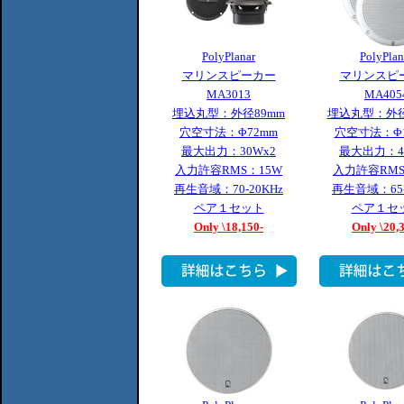
PolyPlanar
PolyPlan
マリンスピーカー
マリンスピ
MA3013
MA405
埋込丸型：外径89mm
埋込丸型：外径
穴空寸法：Φ72mm
穴空寸法：Φ1
最大出力：30Wx2
最大出力：4
入力許容RMS：15W
入力許容RMS
再生音域：70-20KHz
再生音域：65-
ペア１セット
ペア１セ
Only \18,150-
Only \20,