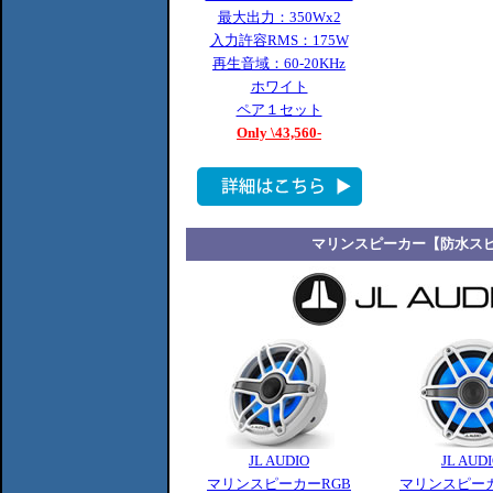
最大出力：350Wx2
入力許容RMS：175W
再生音域：60-20KHz
ホワイト
ペア１セット
Only \43,560-
マリンスピーカー【防水スピー
JL AUDIO
JL AUD
マリンスピーカーRGB
マリンスピーカ