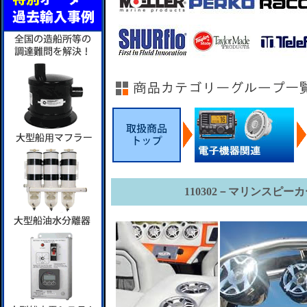
110302－マリンスピ