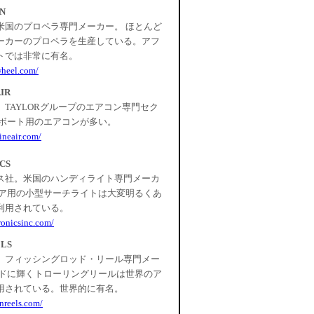
N
米国のプロペラ専門メーカー。 ほとんど
ーカーのプロペラを生産している。アフ
トでは非常に有名。
wheel.com/
IR
TAYLORグループのエアコン専門セク
型ボート用のエアコンが多い。
ineair.com/
CS
ス社。米国のハンディライト専門メーカ
ドア用の小型サーチライトは大変明るくあ
利用されている。
ronicsinc.com/
LS
。フィッシングロッド・リール専門メー
ルドに輝くトローリングリールは世界のア
用されている。世界的に有名。
nreels.com/