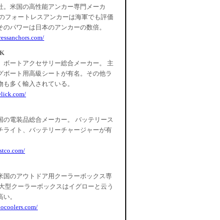
社。米国の高性能アンカー専門メーカ
製のフォートレスアンカーは海軍でも評価
そのパワーは日本のアンカーの数倍。
tressanchors.com/
CK
。ボートアクセサリー総合メーカー。 主
グボート用高級シートが有名。その他ラ
物も多く輸入されている。
elick.com/
国の電装品総合メーカー。 バッテリース
チライト、バッテリーチャージャーが有
stco.com/
米国のアウトドア用クーラーボックス専
 大型クーラーボックスはイグローと云う
高い。
oocoolers.com/