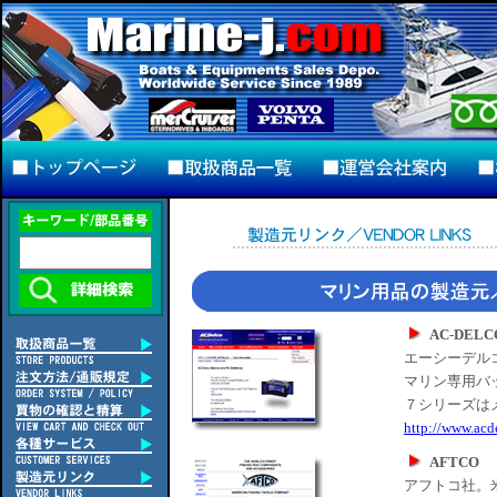
AC-DELC
エーシーデル
マリン専用バッ
７シリーズは
http://www.acd
AFTCO
アフトコ社。