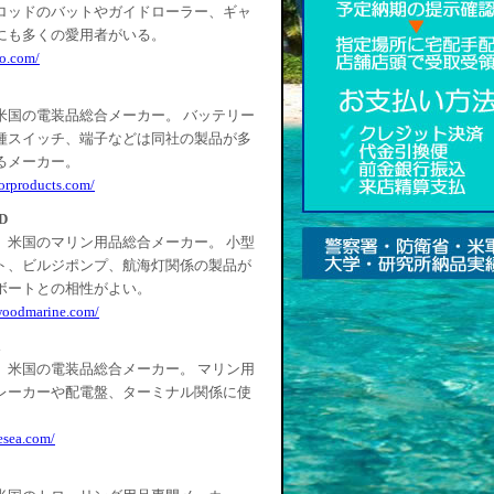
ロッドのバットやガイドローラー、ギャ
にも多くの愛用者がいる。
co.com/
米国の電装品総合メーカー。 バッテリー
種スイッチ、端子などは同社の製品が多
るメーカー。
orproducts.com/
D
。米国のマリン用品総合メーカー。 小型
ト、ビルジポンプ、航海灯関係の製品が
ボートとの相性がよい。
woodmarine.com/
。米国の電装品総合メーカー。 マリン用
レーカーや配電盤、ターミナル関係に使
。
esea.com/