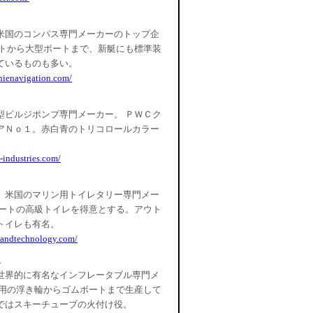
米国のコンパス専門メーカーのトップ企
ートから大型ボートまで、新艇にも標準装
ているものも多い。
chienavigation.com/
型ビルジポンプ専門メーカー。 ＰＷＣク
アＮｏ１。赤白青のトリコロールカラー
-industries.com/
。米国のマリン用トイレタリー専門メー
ボートの高級トイレを得意とする。アウト
トイレも有名。
landtechnology.com/
R
世界的に有名なインフレータブル専門メ
供用の浮き輪からゴムボートまで生産して
ではスキーチューブの火付け役。