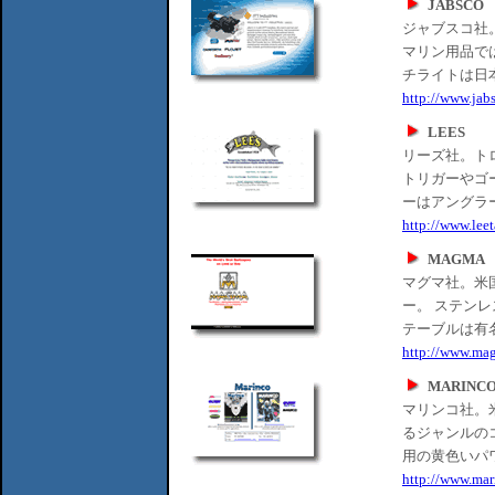
JABSCO
ジャブスコ社
マリン用品で
チライトは日
http://www.jab
LEES
リーズ社。ト
トリガーやゴ
ーはアングラ
http://www.lee
MAGMA
マグマ社。米
ー。 ステン
テーブルは有
http://www.ma
MARINC
マリンコ社。
るジャンルの
用の黄色いパ
http://www.mar