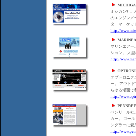
MICHIGA
ミシガン社。
のエンジンメ
ターマーケッ
http://www.mi
MARINEA
マリンエアー。
ション。 大
http://www.mar
OPTRONI
オプトロニク
ー。 アウト
らゆる場面で
http://www.opt
PENNREE
ペンリール社
カー。 ゴー
ングラーに愛
http://www.pen