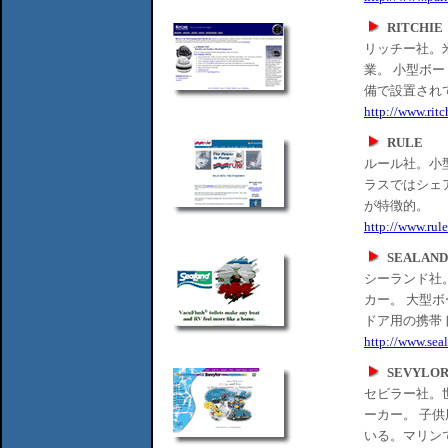
RITCHIE
リッチー社。
業。 小型ボ
備で設置され
http://www.rit
RULE
ルール社。小
ラスではシェ
が特徴的。
http://www.rule
SEALAND
シーランド社
カー。 大型
ドア用の携帯
http://www.sea
SEVYLO
セビラー社。
ーカー。 子
いる。マリン