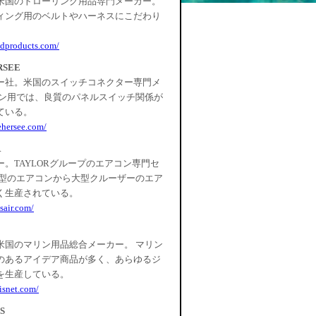
米国のトローリング用品専門メーカー。
ィング用のベルトやハーネスにこだわり
idproducts.com/
RSEE
ー社。米国のスイッチコネクター専門メ
リン用では、良質のパネルスイッチ関係が
ている。
ehersee.com/
R
。TAYLORグループのエアコン専門セ
小型のエアコンから大型クルーザーのエア
く生産されている。
sair.com/
米国のマリン用品総合メーカー。 マリン
のあるアイデア商品が多く、あらゆるジ
を生産している。
isnet.com/
S