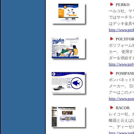
PERKO
ペルコ社。マ
ではサーチラ
はデッキ金具
http://www.per
POLYFO
ポリフォーム
カー。 使用
ダーを供給す
http://www.pol
POMPAN
ポンパネット
メーカー。 
アーはこのメ
http://www.po
RACOR
レイコー社。
離器と云えば
ー。ディーゼ
http://www.par