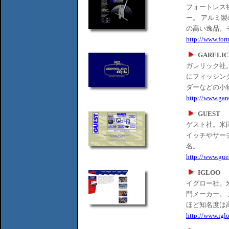
フォートレス
ー。 アルミ
の高い逸品。
http://www.for
GARELI
ガレリック社
にフィッシン
ダーなどの小
http://www.gar
GUEST
ゲスト社。米
イッチやサー
名。
http://www.gue
IGLOO
イグロー社。
門メーカー。
ほど知名度は
http://www.igl