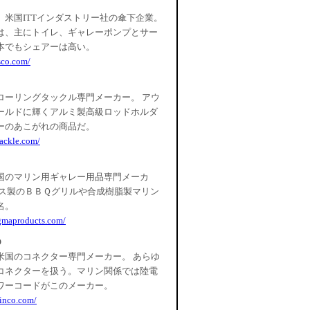
。米国ITTインダストリー社の傘下企業。
は、主にトイレ、ギャレーポンプとサー
本でもシェアーは高い。
sco.com/
ローリングタックル専門メーカー。 アウ
ールドに輝くアルミ製高級ロッドホルダ
ーのあこがれの商品だ。
tackle.com/
国のマリン用ギャレー用品専門メーカ
レス製のＢＢＱグリルや合成樹脂製マリン
名。
gmaproducts.com/
O
米国のコネクター専門メーカー。 あらゆ
コネクターを扱う。マリン関係では陸電
ワーコードがこのメーカー。
inco.com/