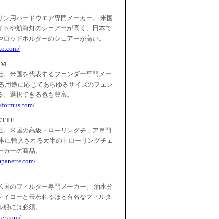
リン用ハードウエア専門メーカー。 米国
イトや航海灯のシェアーが高く、日本で
やロッドホルダーのシェアーが高い。
ko.com/
RM
社。米国を代表するフェンダー専門メー
する用途に応じてあらゆるサイズのフェン
る。選択できる色も豊富。
yformus.com/
ETTE
社。米国の高級トローリングチェア専門
日本に輸入される大半のトローリングチェ
ーカーの商品。
mpanette.com/
米国のフィルター専門メーカー。 油水分
レイコーと云われるほど有名なフィルタ
ル船には必須。
ker.com/