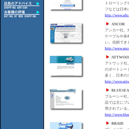
トローリング
フなどは日本
http://www.aft
ANCOR
アンカー社。
ケーブルや各
い。信頼でき
http://www.anc
ATTWOO
アトウッド社
のボートシー
多く、日本の
http://www.att
BLUESEA
ブルーシー社
品では主にブ
用されている
http://www.blu
BRAID