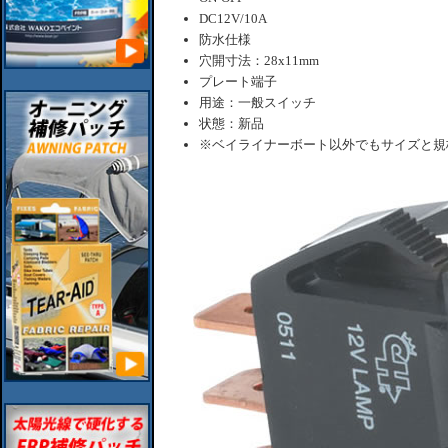
DC12V/10A
防水仕様
穴開寸法：28x11mm
プレート端子
用途：一般スイッチ
状態：新品
※ベイライナーボート以外でもサイズと規