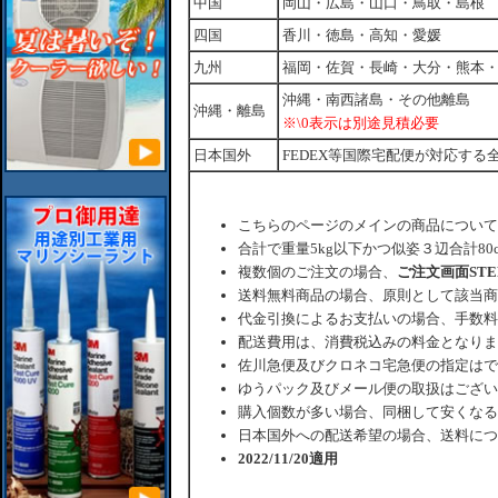
中国
岡山・広島・山口・鳥取・島根
四国
香川・徳島・高知・愛媛
九州
福岡・佐賀・長崎・大分・熊本
沖縄・南西諸島・その他離島
沖縄・離島
※\0表示は別途見積必要
日本国外
FEDEX等国際宅配便が対応する
こちらのページのメインの商品について
合計で重量5kg以下かつ似姿３辺合計80
複数個のご注文の場合、
ご注文画面ST
送料無料商品の場合、原則として該当商
代金引換によるお支払いの場合、手数料
配送費用は、消費税込みの料金となりま
佐川急便及びクロネコ宅急便の指定はで
ゆうパック及びメール便の取扱はござい
購入個数が多い場合、同梱して安くなる
日本国外への配送希望の場合、送料につ
2022/11/20適用