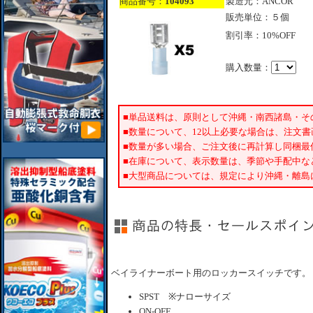
商品番号：
104093
製造元：ANCOR
販売単位：５個
割引率：10%OFF
購入数量：
■単品送料は、原則として沖縄・南西諸島・そ
■数量について、12以上必要な場合は、注文
■数量が多い場合、ご注文後に再計算し同梱最
■在庫について、表示数量は、季節や手配中な
■大型商品については、規定により沖縄・離島
ベイライナーボート用のロッカースイッチです。
SPST ※ナローサイズ
ON-OFF