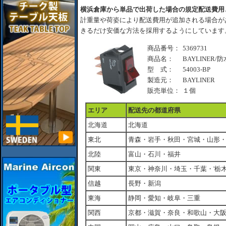
横浜倉庫から単品で出荷した場合の規定配送費用
計重量や荷姿により配送費用が追加される場合が
きるだけ安価な方法を採用するようにしています
商品番号：
5369731
商品名：
BAYLINER/
型 式：
54003-BP
製造元：
BAYLINER
販売単位：
１個
エリア
配送先の都道府県
北海道
北海道
東北
青森・岩手・秋田・宮城・山形
北陸
富山・石川・福井
関東
東京・神奈川・埼玉・千葉・'栃
信越
長野・新潟
東海
静岡・愛知・岐阜・三重
関西
京都・滋賀・奈良・和歌山・大