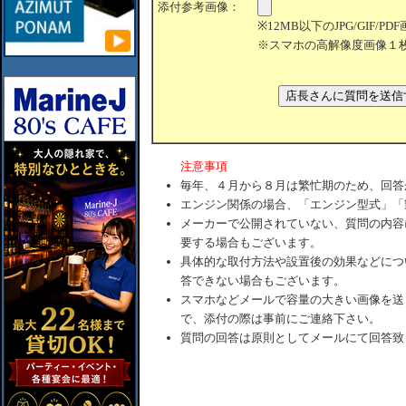
添付参考画像：
※12MB以下のJPG/GIF/
※スマホの高解像度画像１
注意事項
毎年、４月から８月は繁忙期のため、回答
エンジン関係の場合、「エンジン型式」「
メーカーで公開されていない、質問の内容
要する場合もございます。
具体的な取付方法や設置後の効果などにつ
答できない場合もございます。
スマホなどメールで容量の大きい画像を送
で、添付の際は事前にご連絡下さい。
質問の回答は原則としてメールにて回答致