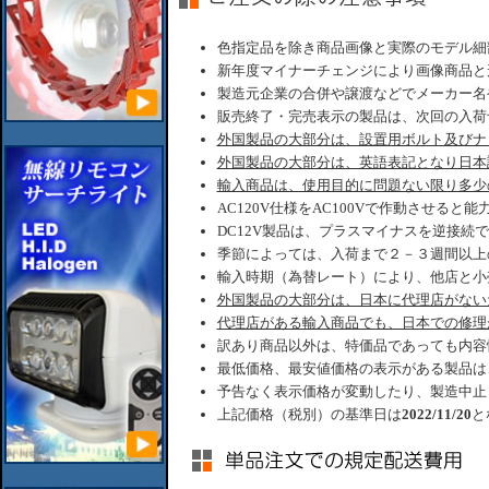
色指定品を除き商品画像と実際のモデル細
新年度マイナーチェンジにより画像商品と
製造元企業の合併や譲渡などでメーカー名
販売終了・完売表示の製品は、次回の入荷
外国製品の大部分は、設置用ボルト及びナ
外国製品の大部分は、英語表記となり日本
輸入商品は、使用目的に問題ない限り多少
AC120V仕様をAC100Vで作動させると
DC12V製品は、プラスマイナスを逆接続
季節によっては、入荷まで２－３週間以上
輸入時期（為替レート）により、他店と小
外国製品の大部分は、日本に代理店がない
代理店がある輸入商品でも、日本での修理
訳あり商品以外は、特価品であっても内容
最低価格、最安値価格の表示がある製品は
予告なく表示価格が変動したり、製造中止
上記価格（税別）の基準日は
2022/11/20
と