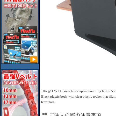
10A @ 12V DC switches snap-in mounting holes .550" x
Black plastic body with clear plastic rocker that ill
terminals.