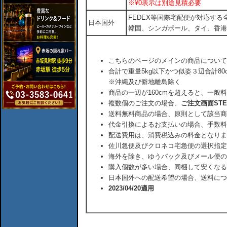
※¥0表示は別途見積必要
FEDEX等国際宅配便が対応す
日本国外
韓国、シンガポール、タイ、香港
こちらのページのメインの商品について
合計で重量5kg以下かつ似姿３辺合計80
※沖縄及び僻地離島除く
商品の一辺が160cmを超えると、一般
複数個のご注文の場合、
ご注文画面ST
送料無料商品の場合、原則として該当商
代金引換によるお支払いの場合、手数料
配送費用は、消費税込みの料金となりま
佐川急便及びクロネコ宅急便の選択指定
海外を除き、ゆうパック及びメール便の
購入個数が多い場合、同梱して安くなる
日本国外への配送希望の場合、送料につ
2023/04/20適用