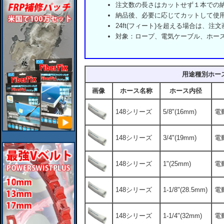
注文数の長さはカットせず１本での
納品後、必要に応じてカットして使
24ft(フィート)を超える場合は、
対象：ロープ、電気ケーブル、ホー
用途種別ホー
画像
ホース名称
ホース内径
148シリーズ
5/8"(16mm)
電
148シリーズ
3/4"(19mm)
電
148シリーズ
1"(25mm)
電
148シリーズ
1-1/8"(28.5mm)
電
148シリーズ
1-1/4"(32mm)
電