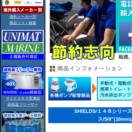
海外メーカー別
商品リスト検索
マイナス６０度凍結
超低温フリーザー
SHIELDS/１４８シリ
ス/5/8”(16mm)/