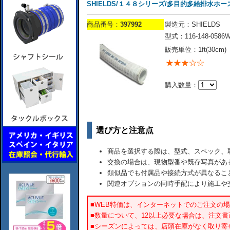
SHIELDS/１４８シリーズ/多目的多給排水ホース/5/8”
商品番号：
397992
製造元：SHIELDS
型式：116-148-0586
販売単位：1ft(30cm)
購入数量：
選び方と注意点
商品を選択する際は、型式、スペック、
交換の場合は、現物型番や既存写真があ
類似品でも付属品や接続方式が異なるこ
関連オプションの同時手配により施工や
■WEB特価は、インターネットでのご注文の
■数量について、12以上必要な場合は、注文
■シーズンによっては、店頭在庫がなく取り寄