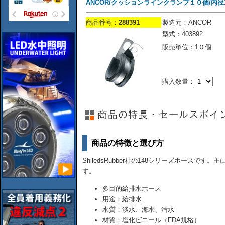
ANCOR/クッションラインクランプ１０個/内径1''
商品番号：
288391
製造元：ANCOR
型式：403892
販売単位：1０個
購入数量：
商品の特徴と選び方
ShiledsRubber社の148シリーズホースで
す。
多目的給排水ホース
用途：給排水
水質：淡水、海水、汚水
材質：塩化ビニール（FDA規格）