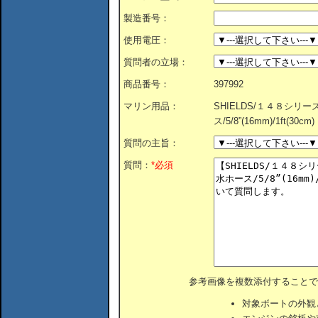
製造番号：
使用電圧：
質問者の立場：
商品番号：
397992
マリン用品：
SHIELDS/１４８シリ
ス/5/8”(16mm)/1ft(30cm)
質問の主旨：
質問：
*必須
参考画像を複数添付することで
対象ボートの外観