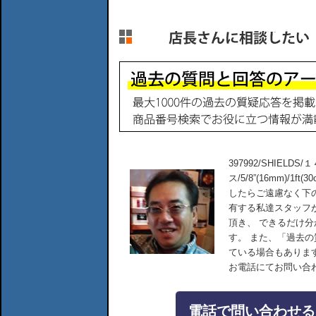
397992/SHIEL
ス/5/8”(16mm)/
したらご遠慮なく下
有する私達スタッフ
頂き、 できるだけ
す。 また、「過去
ている場合もありま
お電話にてお問い合
電話で問い合わせる：04