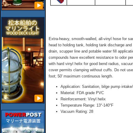
Extra-heavy, smooth-walled, all-vinyl hose for s
head to holding tank, holding tank discharge and p
drain, scupper line and potable water fill applic
compounds have excellent resistance to odor per
with hard vinyl helix for good bend radius, vacuu
cover permits clamping without cuffs. Do not use
foot; 50' maximum continuous length.
Application: Sanitation, bilge pump intake/
Material: FDA grade PVC
Reinforcement: Vinyl helix
Temperature Range: 13°-140°F
Vacuum Rating: 28