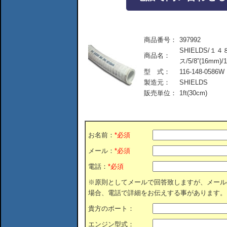
商品番号：
397992
SHIELDS/
商品名：
ス/5/8”(16mm)/1
型 式：
116-148-0586W
製造元：
SHIELDS
販売単位：
1ft(30cm)
お名前：
*必須
メール：
*必須
電話：
*必須
※原則としてメールで回答致しますが、メール
場合、電話で詳細をお伝えする事があります。
貴方のボート：
エンジン型式：