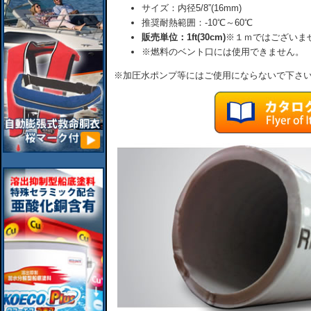
サイズ：内径5/8”(16mm)
推奨耐熱範囲：-10℃～60℃
販売単位：1ft(30cm)
※１ｍではございま
※燃料のベント口には使用できません。
※加圧水ポンプ等にはご使用にならないで下さ