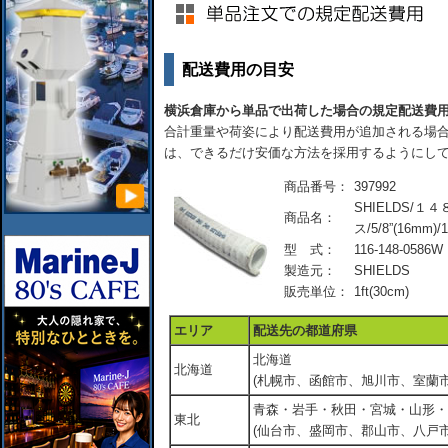
配送費用の目安
横浜倉庫から単品で出荷した場合の規定配送費
合計重量や荷姿により配送費用が追加される場合
は、できるだけ安価な方法を採用するようにし
商品番号：
397992
SHIELDS/
商品名：
ス/5/8”(16mm)/1
型 式：
116-148-0586W
製造元：
SHIELDS
販売単位：
1ft(30cm)
エリア
配送先の都道府県
北海道
北海道
(札幌市、函館市、旭川市、室蘭市
青森・岩手・秋田・宮城・山形・
東北
(仙台市、盛岡市、郡山市、八戸市