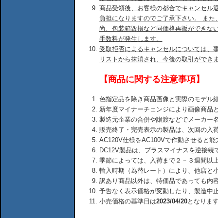
商品受領後、お客様の都合でキャンセル
負担になりますのでご了承下さい。 また
尚、包装箱毀損など同価格再販ができな
手数料が発生します。
受取拒否によるキャンセルについては、
リストから抹消され、今後の取引ができ
【商品に関する注意事項】
色指定品を除き商品画像と実際のモデル
新年度マイナーチェンジにより画像商品
製造元企業の合併や譲渡などでメーカー
販売終了・完売表示の製品は、次回の入
AC120V仕様をAC100Vで作動させる
DC12V製品は、プラスマイナスを逆接
季節によっては、入荷まで２－３週間以
輸入時期（為替レート）により、他店と
訳あり商品以外は、特価品であっても内
予告なく表示価格が変動したり、製造中
小売価格の基準日は
2023/04/20
となりま