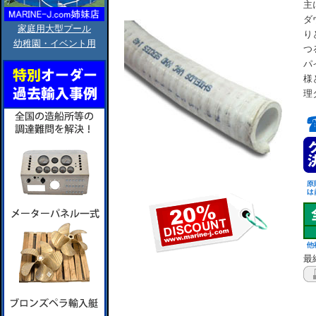
主
ダ
家庭用大型プール
り
幼稚園・イベント用
つ
パ
様
理
最終