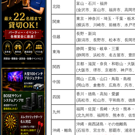
富山・石川・福井
北陸
(金沢市、富山市、福井市、高岡市
東京・神奈川・埼玉・千葉・栃木
関東
(横浜市、川崎市、前橋市、水戸市
長野・新潟
信越
(新潟市、長野市、松本市、長岡市
静岡・愛知・岐阜・三重
東海
(静岡市、浜松市、名古屋市、豊田
京都・滋賀・奈良・和歌山・大阪
関西
(大阪市、堺市、京都市、神戸市
岡山・広島・山口・鳥取・島根
中国
(岡山市、倉敷市、広島市、呉市
香川・徳島・高知・愛媛
四国
(高松市、松山市、宇和島市、徳島
福岡・佐賀・長崎・大分・熊本・
九州
(北九州市、福岡市、熊本市、佐
沖縄・南西諸島・その他離島
沖縄・離島
(石垣市、宮古市、那覇市、浦添市