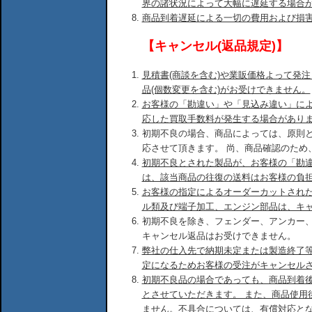
界の諸状況によって大幅に遅延する場合
商品到着遅延による一切の費用および損
【キャンセル(返品規定)】
見積書(商談を含む)や業販価格よって発
品(個数変更を含む)がお受けできません。
お客様の「勘違い」や「見込み違い」に
応した買取手数料が発生する場合があり
初期不良の場合、商品によっては、原則
応させて頂きます。 尚、商品確認のため
初期不良とされた製品が、お客様の「勘
は、該当商品の往復の送料はお客様の負
お客様の指定によるオーダーカットされ
ル類及び端子加工、エンジン部品は、キ
初期不良を除き、フェンダー、アンカー
キャンセル返品はお受けできません。
弊社の仕入先で納期未定または製造終了
定になるためお客様の受注がキャンセル
初期不良品の場合であっても、商品到着後
とさせていただきます。 また、商品使用
ません。不具合については、有償対応と