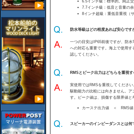
6.5インチ級：標準的。純正
7.7インチ級：低音と音量の
8インチ超級：重低音重視（
防水等級はどの程度あれば安心です
一つの目安はIP65前後ですが、防
への対応も重要です。海上で使用す
認してください。
RMSとピーク出力はどちらを重視す
実使用ではRMSを重視してくださ
駆動能力の比較には向きません。ア
す。ピーク値は、損傷する限界値と
カーステ出力値 ＜ RMS値
スピーカーのインピーダンスとは何