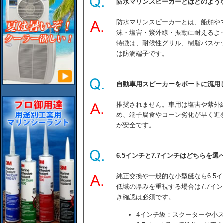
防水マリンスピーカーとはどのよう
防水マリンスピーカーとは、船舶や
沫・塩害・紫外線・振動に耐えるよ
特徴は、耐候性グリル、樹脂バスケ
は防滴端子です。
自動車用スピーカーをボートに流用
推奨されません。車用は塩害や紫外
め、端子腐食やコーン劣化が早く進
が安全です。
6.5インチと7.7インチはどちらを
純正交換や一般的な小型艇なら6.5
低域の厚みを重視する場合は7.7イ
き確認は必須です。
4インチ級：スクーターや小