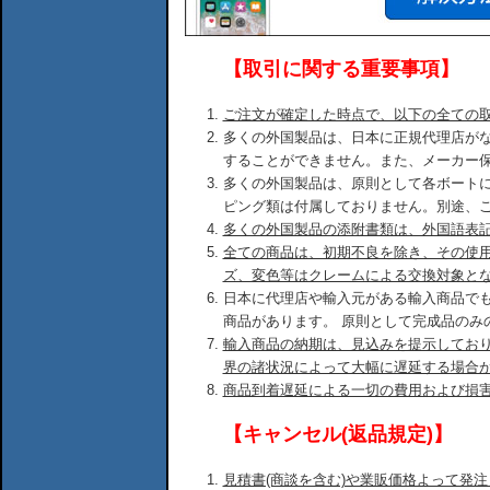
【取引に関する重要事項】
ご注文が確定した時点で、以下の全ての
多くの外国製品は、日本に正規代理店が
することができません。また、メーカー
多くの外国製品は、原則として各ボート
ピング類は付属しておりません。別途、
多くの外国製品の添附書類は、外国語表
全ての商品は、初期不良を除き、その使
ズ、変色等はクレームによる交換対象と
日本に代理店や輸入元がある輸入商品で
商品があります。 原則として完成品のみ
輸入商品の納期は、見込みを提示してお
界の諸状況によって大幅に遅延する場合
商品到着遅延による一切の費用および損
【キャンセル(返品規定)】
見積書(商談を含む)や業販価格よって発