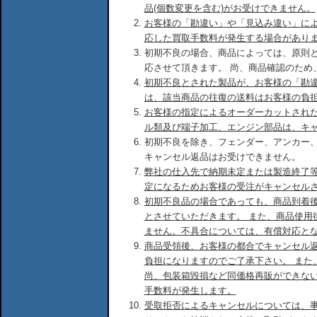
品(個数変更を含む)がお受けできません。
お客様の「勘違い」や「見込み違い」に
応した買取手数料が発生する場合があり
初期不良の場合、商品によっては、原則
応させて頂きます。 尚、商品確認のため
初期不良とされた製品が、お客様の「勘
は、該当商品の往復の送料はお客様の負
お客様の指定によるオーダーカットされ
ル類及び端子加工、エンジン部品は、キ
初期不良を除き、フェンダー、アンカー
キャンセル返品はお受けできません。
弊社の仕入先で納期未定または製造終了
定になるためお客様の受注がキャンセル
初期不良品の場合であっても、商品到着後
とさせていただきます。 また、商品使用
ません。不具合については、有償対応と
商品受領後、お客様の都合でキャンセル
負担になりますのでご了承下さい。 また
尚、包装箱毀損など同価格再販ができな
手数料が発生します。
受取拒否によるキャンセルについては、