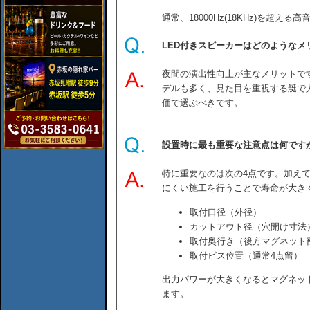
通常、18000Hz(18KHz)を超え
LED付きスピーカーはどのようなメ
夜間の演出性向上が主なメリットです
デルも多く、見た目を重視する艇で
価で選ぶべきです。
設置時に最も重要な注意点は何です
特に重要なのは次の4点です。加え
にくい施工を行うことで寿命が大き
取付口径（外径）
カットアウト径（穴開け寸法
取付奥行き（後方マグネット
取付ビス位置（通常4点留）
出力パワーが大きくなるとマグネッ
ます。