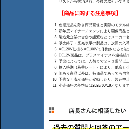
リストから抹消され、今後の取引ができ
【商品に関する注意事項】
色指定品を除き商品画像と実際のモデル
新年度マイナーチェンジにより画像商品
製造元企業の合併や譲渡などでメーカー
販売終了・完売表示の製品は、次回の入
AC120V仕様をAC100Vで作動させる
DC12V製品は、プラスマイナスを逆接
季節によっては、入荷まで２－３週間以
輸入時期（為替レート）により、他店と
訳あり商品以外は、特価品であっても内
予告なく表示価格が変動したり、製造中
小売価格の基準日は
2026/03/18
となりま