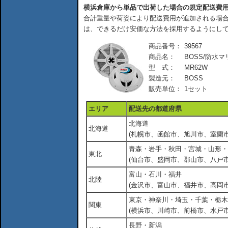
横浜倉庫から単品で出荷した場合の規定配送費
合計重量や荷姿により配送費用が追加される場合
は、できるだけ安価な方法を採用するようにし
商品番号：
39567
商品名：
BOSS/防水マ
型 式：
MR62W
製造元：
BOSS
販売単位：
1セット
エリア
配送先の都道府県
北海道
北海道
(札幌市、函館市、旭川市、室蘭市
青森・岩手・秋田・宮城・山形・
東北
(仙台市、盛岡市、郡山市、八戸市
富山・石川・福井
北陸
(金沢市、富山市、福井市、高岡市
東京・神奈川・埼玉・千葉・栃木
関東
(横浜市、川崎市、前橋市、水戸市
長野・新潟