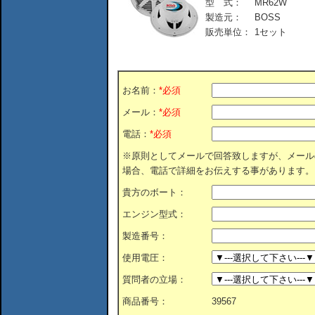
型 式：
MR62W
製造元：
BOSS
販売単位：
1セット
お名前：
*必須
メール：
*必須
電話：
*必須
※原則としてメールで回答致しますが、メール
場合、電話で詳細をお伝えする事があります。
貴方のボート：
エンジン型式：
製造番号：
使用電圧：
質問者の立場：
商品番号：
39567