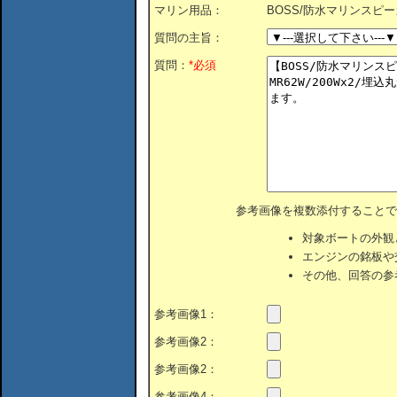
マリン用品：
BOSS/防水マリンスピーカ
質問の主旨：
質問：
*必須
参考画像を複数添付することで
対象ボートの外観
エンジンの銘板や
その他、回答の参
参考画像1：
参考画像2：
参考画像2：
参考画像4：