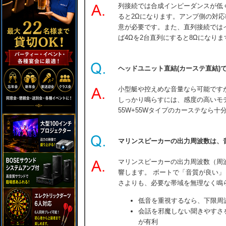
列接続では合成インピーダンスが低く
ると2Ωになります。アンプ側の対
意が必要です。また、直列接続では
ば4Ωを2台直列にすると8Ωになりま
ヘッドユニット直結(カーステ直結)
小型艇や控えめな音量なら可能です
しっかり鳴らすには、感度の高いモ
55W+55Wタイプのカーステなら
マリンスピーカーの出力周波数は、
マリンスピーカーの出力周波数（周
響します。 ボートで「音質が良い
さよりも、必要な帯域を無理なく鳴
低音を重視するなら、下限周
会話を邪魔しない聞きやすさ
が有利