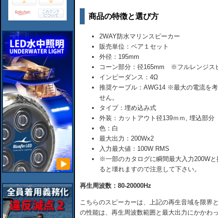
商品の特徴と選び方
2WAY防水マリンスピーカー
販売単位：ペア１セット
外径：195mm
コーン部分：径165mm ※フルレンジス
インピーダンス：4Ω
推奨ケーブル：AWG14 ※最大の電流
せん。
タイプ：埋め込み式
外装：カットアウト径139ｍｍ, 埋込部分
色：白
最大出力：200Wx2
入力最大値：100W RMS
※一部のカタログに瞬間最大入力200Wと
ると壊れますので注意して下さい。
再生周波数：80-20000Hz
こちらのスピーカーは、上記の再生音域を限界と
の性能は、再生周波数範囲と最大出力にかかわっ