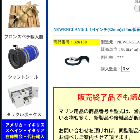
最終
NEWENGLAND/１-1/4インチ(32mm)x2
商品番号：
326150
製造元：NEWENGLA
販売単位：80ft(24m)
割引率：***
購入数量：