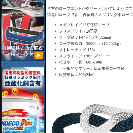
片方のロープエンドがクリートしやすいようにプ
留専用ロープです。 係留時のスプリング用ロー
メガブレイド12打係留ロープ
プリスプライス加工済
ロープ径：1-1/4インチ(32mm)
ロープ破断力：36900lb（16,752kg）
ストレッチ：10-15%
スプライスアイサイズ：90cm
推奨ボート長：60ft-100ft
※一般的なマリーナ係留推奨ロープ径
販売単位：80ft(24m)