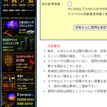
添付参考画像：
※12MB以下のJPG/GIF/
※スマホの高解像度画像１
注意事項
毎年、４月から８月は繁忙期のため、回答
エンジン関係の場合、「エンジン型式」「
メーカーで公開されていない、質問の内容
要する場合もございます。
具体的な取付方法や設置後の効果などにつ
答できない場合もございます。
スマホなどメールで容量の大きい画像を送
で、添付の際は事前にご連絡下さい。
質問の回答は原則としてメールにて回答致