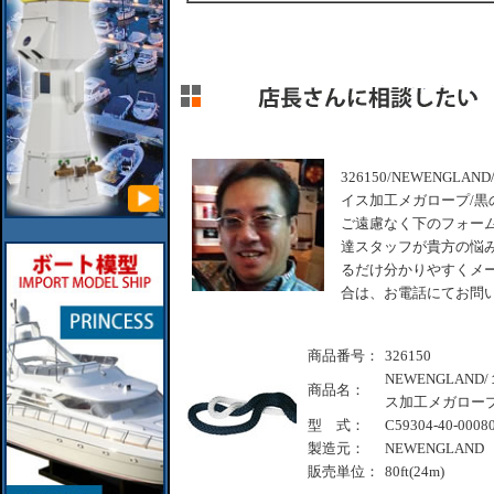
326150/NEWENGLAN
イス加工メガロープ/
ご遠慮なく下のフォーム
達スタッフが貴方の悩み
るだけ分かりやすくメー
合は、お電話にてお問
商品番号：
326150
NEWENGLAND
商品名：
ス加工メガロープ
型 式：
C59304-40-0008
製造元：
NEWENGLAND
販売単位：
80ft(24m)