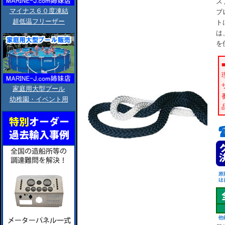
ス
マイナス６０度凍結
ブ
超低温フリーザー
ト
は
を
家庭用大型プール
幼稚園・イベント用