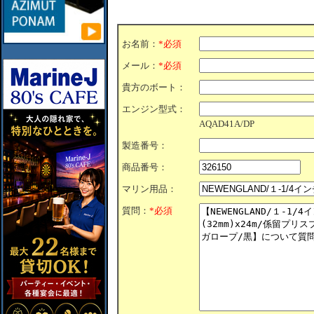
お名前：
*必須
メール：
*必須
貴方のボート：
エンジン型式：
AQAD41A/DP
製造番号：
商品番号：
マリン用品：
質問：
*必須