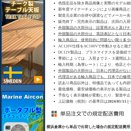
色指定品を除き商品画像と実際のモデル細
新年度マイナーチェンジにより画像商品と
製造元企業の合併や譲渡などでメーカー名
販売終了・完売表示の製品は、次回の入荷
外国製品の大部分は、設置用ボルト及びナ
外国製品の大部分は、英語表記となり日本
輸入商品は、使用目的に問題ない限り多少
AC120V仕様をAC100Vで作動させると
DC12V製品は、プラスマイナスを逆接続
季節によっては、入荷まで２－３週間以上
輸入時期（為替レート）により、他店と小
外国製品の大部分は、日本に代理店がない
代理店がある輸入商品でも、日本での修理
訳あり商品以外は、特価品であっても内容
最低価格、最安値価格の表示がある製品は
予告なく表示価格が変動したり、製造中止
上記価格（税別）の基準日は
2024/01/11
と
横浜倉庫から単品で出荷した場合の規定配送費用