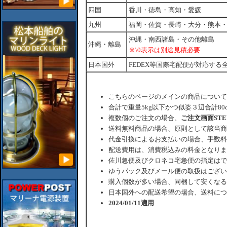
四国
香川・徳島・高知・愛媛
九州
福岡・佐賀・長崎・大分・熊本
沖縄・南西諸島・その他離島
沖縄・離島
※\0表示は別途見積必要
日本国外
FEDEX等国際宅配便が対応する
こちらのページのメインの商品について
合計で重量5kg以下かつ似姿３辺合計80
複数個のご注文の場合、
ご注文画面ST
送料無料商品の場合、原則として該当商
代金引換によるお支払いの場合、手数料
配送費用は、消費税込みの料金となりま
佐川急便及びクロネコ宅急便の指定はで
ゆうパック及びメール便の取扱はござい
購入個数が多い場合、同梱して安くなる
日本国外への配送希望の場合、送料につ
2024/01/11適用