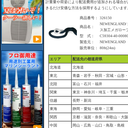
計重量や荷姿により配送費用が追加される場合が
きるだけ安価な方法を採用するようにしています
商品番号：
326150
NEWENGLAND
商品名：
ス加工メガロープ
型 式：
C59304-40-0008
製造元：
NEWENGLAND
販売単位：
80ft(24m)
エリア
配送先の都道府県
北海道
北海道
東北
青森・岩手・秋田・宮城・山形
北陸
富山・石川・福井
関東
東京・神奈川・埼玉・千葉・'栃
信越
長野・新潟
東海
静岡・愛知・岐阜・三重
関西
京都・滋賀・奈良・和歌山・大
中国
岡山・広島・山口・鳥取・島根