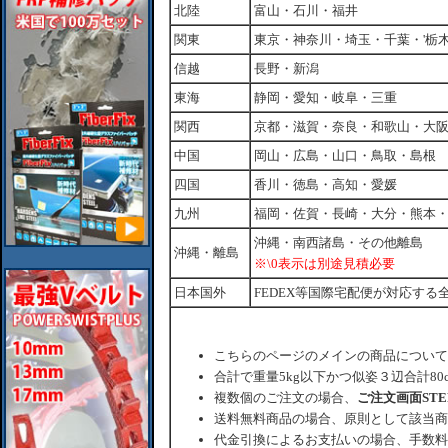
北陸
富山・石川・福井
関東
東京・神奈川・埼玉・千葉・'栃
信越
長野・新潟
東海
静岡・愛知・岐阜・三重
関西
京都・滋賀・奈良・和歌山・大
中国
岡山・広島・山口・鳥取・島根
四国
香川・徳島・高知・愛媛
九州
福岡・佐賀・長崎・大分・熊本
沖縄・南西諸島・その他離島
沖縄・離島
※\0表示は別途見積必要
日本国外
FEDEX等国際宅配便が対応する
こちらのページのメインの商品について
合計で重量5kg以下かつ似姿３辺合計80
複数個のご注文の場合、
ご注文画面ST
送料無料商品の場合、原則として該当商
代金引換によるお支払いの場合、手数料