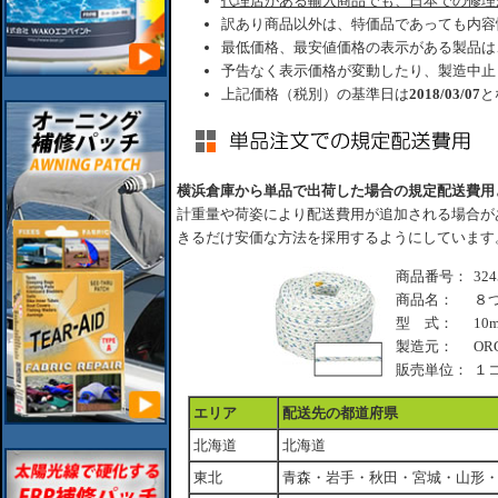
代理店がある輸入商品でも、日本での修理
訳あり商品以外は、特価品であっても内容
最低価格、最安値価格の表示がある製品は
予告なく表示価格が変動したり、製造中止
上記価格（税別）の基準日は
2018/03/07
と
横浜倉庫から単品で出荷した場合の規定配送費用
計重量や荷姿により配送費用が追加される場合が
きるだけ安価な方法を採用するようにしています
商品番号：
324
商品名：
８つ
型 式：
10
製造元：
OR
販売単位：
１
エリア
配送先の都道府県
北海道
北海道
東北
青森・岩手・秋田・宮城・山形