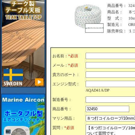
商品番号：
324
商品名：
８つ
型 式：
10
製造元：
OR
販売単位：
１
お名前：
*必須
メール：
*必須
貴方のボート：
エンジン型式：
AQAD41A/DP
製造番号：
商品番号：
マリン用品：
質問：
*必須