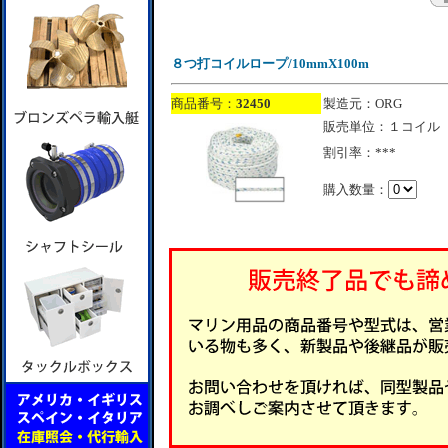
８つ打コイルロープ/10mmX100m
商品番号：
32450
製造元：ORG
販売単位：１コイル
割引率：***
購入数量：