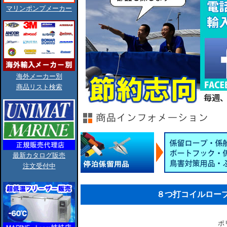
マリンポンプメーカー
海外メーカー別
商品リスト検索
最新カタログ販売
注文受付中
８つ打コイルロープ/1
ポ