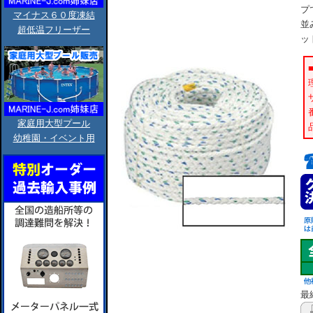
プ
マイナス６０度凍結
並
超低温フリーザー
ッ
家庭用大型プール
幼稚園・イベント用
最終