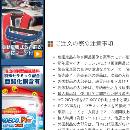
色指定品を除き商品画像と実際のモデル細
新年度マイナーチェンジにより画像商品と
製造元企業の合併や譲渡などでメーカー名
販売終了・完売表示の製品は、次回の入荷
外国製品の大部分は、設置用ボルト及びナ
外国製品の大部分は、英語表記となり日本
輸入商品は、使用目的に問題ない限り多少
AC120V仕様をAC100Vで作動させると
DC12V製品は、プラスマイナスを逆接続
季節によっては、入荷まで２－３週間以上
輸入時期（為替レート）により、他店と小
外国製品の大部分は、日本に代理店がない