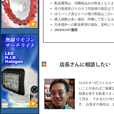
配送費用は、消費税込みの料金となりま
佐川急便及びクロネコ宅急便の指定はで
ゆうパック及びメール便の取扱はござい
購入個数が多い場合、同梱して安くなる
日本国外への配送希望の場合、送料につ
2018/03/07適用
32450/８つ打コイルロ
いことがあればご遠慮な
知識を有する私達スタ
て頂き、 できるだけ分
す。 お急ぎの場合は、