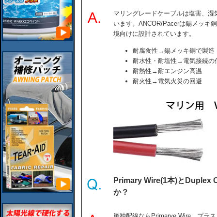
マリングレードケーブルは塩害、湿
います。ANCOR/Pacerは錫メッキ銅
境向けに設計されています。
耐腐食性→錫メッキ銅で製造
耐水性・耐塩性→電気接続の
耐熱性→耐エンジン高温
耐火性→電気火災の回避
Primary Wire(1本)とDupl
か？
単独配線ならPrimarye Wire