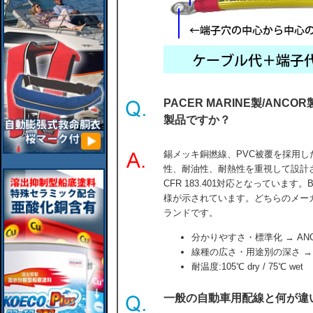
PACER MARINE製/AN
製品ですか？
錫メッキ銅撚線、PVC被覆を採用
性、耐油性、耐熱性を重視して設計され、UL 
CFR 183.401対応となっています。Batt
様が示されています。どちらのメー
ランドです。
分かりやすさ・標準化 → AN
線種の広さ・用途別の深さ → PA
耐温度:105℃ dry / 75℃ wet
一般の自動車用配線と何が違