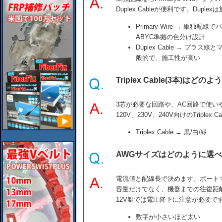
Duplex Cableが便利です。Dup
Primary Wire → 単独
ABYC準拠の色分け設計
Duplex Cable → プ
般的で、施工性が高い
Triplex Cable(3本)
3芯が必要な回路や、AC回路で使いやす
120V、230V、240V向けのTriplex
Triplex Cable → 黒/白/緑
AWGサイズはどのように選
電流値と配線長で決めます。ボート
容量だけでなく、機器までの往復距
12V艇では電圧降下に注意が必要で
数字が小さいほど太い