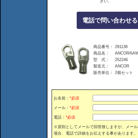
さい。
電話で問い合わせる：04
商品番号：
291138
商品名：
ANCOR/6A
型 式：
252246
製造元：
ANCOR
販売単位：
2個セット
お名前：
*必須
メール：
*必須
電話：
*必須
※原則としてメールで回答致しますが、メール
場合、電話で詳細をお伝えする事があります。