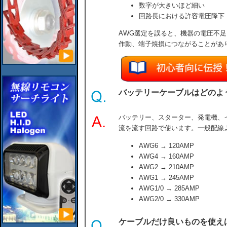
数字が大きいほど細い
回路長における許容電圧降下（
AWG選定を誤ると、機器の電圧不
作動、端子焼損につながることがあ
バッテリーケーブルはどのよ
バッテリー、スターター、発電機、
流を流す回路で使います。一般配線
AWG6 → 120AMP
AWG4 → 160AMP
AWG2 → 210AMP
AWG1 → 245AMP
AWG1/0 → 285AMP
AWG2/0 → 330AMP
ケーブルだけ良いものを使え