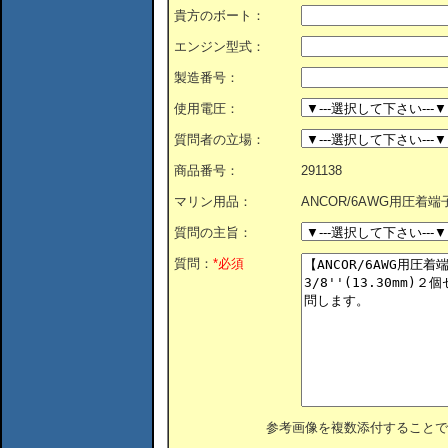
貴方のボート：
エンジン型式：
製造番号：
使用電圧：
質問者の立場：
商品番号：
291138
マリン用品：
ANCOR/6AWG用圧着端子3
質問の主旨：
質問：
*必須
参考画像を複数添付することで