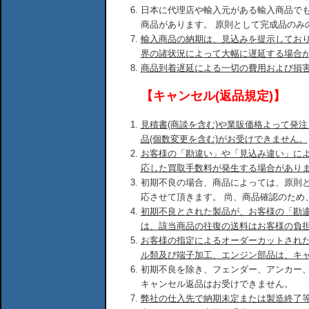
日本に代理店や輸入元がある輸入商品で
商品があります。 原則として完成品のみ
輸入商品の納期は、見込みを提示してお
界の諸状況によって大幅に遅延する場合
商品到着遅延による一切の費用および損
【キャンセル(返品規定)】
見積書(商談を含む)や業販価格よって発
品(個数変更を含む)がお受けできません。
お客様の「勘違い」や「見込み違い」に
応した買取手数料が発生する場合があり
初期不良の場合、商品によっては、原則
応させて頂きます。 尚、商品確認のため
初期不良とされた製品が、お客様の「勘
は、該当商品の往復の送料はお客様の負
お客様の指定によるオーダーカットされ
ル類及び端子加工、エンジン部品は、キ
初期不良を除き、フェンダー、アンカー
キャンセル返品はお受けできません。
弊社の仕入先で納期未定または製造終了