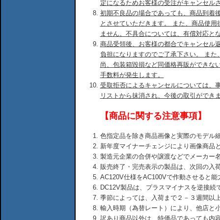
定になるためお客様の受注がキャンセル
初期不良品の場合であっても、商品到着後
とさせていただきます。 また、商品使用
ません。不具合については、有償対応と
商品受領後、お客様の都合でキャンセル
負担になりますのでご了承下さい。 また
尚、包装箱毀損など同価格再販ができな
手数料が発生します。
受取拒否によるキャンセルについては、
リストから抹消され、今後の取引ができ
【商品に関する注意事項】
色指定品を除き商品画像と実際のモデル
新年度マイナーチェンジにより画像商品
製造元企業の合併や譲渡などでメーカー
販売終了・完売表示の製品は、次回の入
AC120V仕様をAC100Vで作動させる
DC12V製品は、プラスマイナスを逆接
季節によっては、入荷まで２－３週間以
輸入時期（為替レート）により、他店と
訳あり商品以外は、特価品であっても内