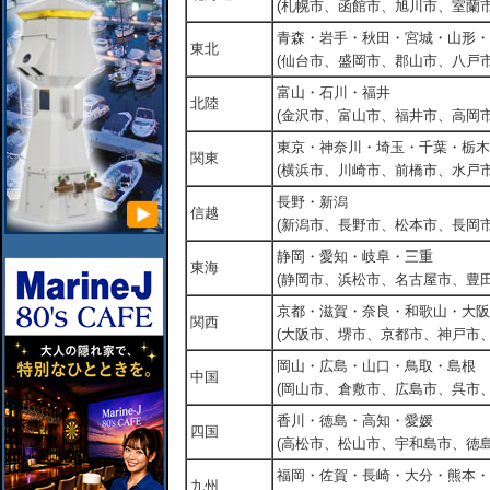
(札幌市、函館市、旭川市、室蘭市
青森・岩手・秋田・宮城・山形・
東北
(仙台市、盛岡市、郡山市、八戸市
富山・石川・福井
北陸
(金沢市、富山市、福井市、高岡市
東京・神奈川・埼玉・千葉・栃木
関東
(横浜市、川崎市、前橋市、水戸市
長野・新潟
信越
(新潟市、長野市、松本市、長岡市
静岡・愛知・岐阜・三重
東海
(静岡市、浜松市、名古屋市、豊田
京都・滋賀・奈良・和歌山・大阪
関西
(大阪市、堺市、京都市、神戸市
岡山・広島・山口・鳥取・島根
中国
(岡山市、倉敷市、広島市、呉市
香川・徳島・高知・愛媛
四国
(高松市、松山市、宇和島市、徳島
福岡・佐賀・長崎・大分・熊本・
九州