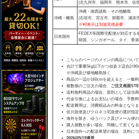
(北九州市、福岡市、熊本市、佐
沖縄・南西諸島・その他離島
沖縄・離島
(石垣市、宮古市、那覇市、浦添市
※¥0表示は別途見積必要
FEDEX等国際宅配便が対応す
日本国外
韓国、シンガポール、タイ、香港
こちらのページのメインの商品について
合計で重量5kg以下かつ似姿３辺合計80
※沖縄及び僻地離島除く
商品の一辺が160cmを超えると、一般
複数個のご注文の場合、
ご注文画面ST
送料無料商品の場合、原則として該当商
代金引換によるお支払いの場合、手数料
配送費用は、消費税込みの料金となりま
佐川急便及びクロネコ宅急便の選択指定
海外を除き、ゆうパック及びメール便の
購入個数が多い場合、同梱して安くなる
日本国外への配送希望の場合、送料につ
2026/05/19適用