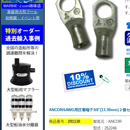
バ
す
家庭用大型プール
す
幼稚園・イベント用
最終
ANCOR/6AWG用圧着端子3/8''(13.30mm)２個
商品番号：
291138
製造元：ANCOR
型式：252246