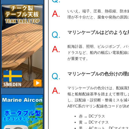
いいえ。端子、圧着、熱収縮、防水
理が不十分だと、腐食や発熱の原因
マリンケーブルはどのような
航海計器、照明、ビルジポンプ、バ
ドラスなど、船内の幅広い電装配線
が重要です。
マリンケーブルの色分けの理
マリンケーブルの色分けは、配線識
報と船舶配線基準を踏まえて整理し
し、誤配線・誤切断・整備ミスを減
ABYC系のマリン配線色コードが決
赤 → DCプラス
黄 → DCマイナス
黒 → ACホット DCマイナス