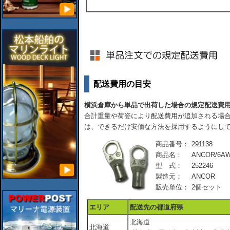
配送費用の目安
横浜倉庫から単品で出荷した場合の規定配送費
合計重量や荷姿により配送費用が追加される場合
は、できるだけ安価な方法を採用するようにし
商品番号：
291138
商品名：
ANCOR/6A
型 式：
252246
製造元：
ANCOR
販売単位：
2個セット
エリア
配送先の都道府県
北海道
北海道