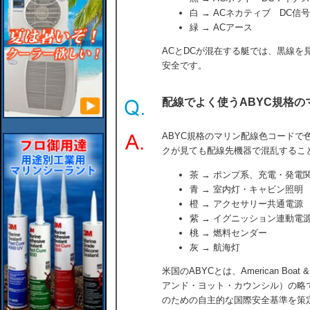
白 → ACネカティブ DC信
緑 → ACアース
ACとDCが混在する艇では、黒線を
安全です。
配線でよく使うABYC規格
ABYC規格のマリン配線色コードで
クが見ても配線先機器で混乱するこ
茶 → ポンプ系、充電・発電
青 → 室内灯・キャビン照明
橙 → アクセサリー共通電源
紫 → イグニッション連動電
桃 → 燃料センダー
灰 → 航海灯
米国のABYCとは、American Boat 
アンド・ヨット・カウンシル）の略
のための自主的な国際安全基準を策