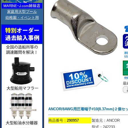
家庭用大型プール
幼稚園・イベント用
最終
ANCOR/8AWG用圧着端子#10(8.37mm)２個セ
商品番号：
290957
製造元：ANCOR
型式：242233