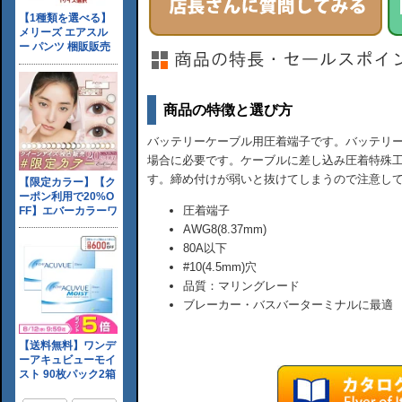
商品の特徴と選び方
バッテリーケーブル用圧着端子です。バッテリ
場合に必要です。ケーブルに差し込み圧着特殊
す。締め付けが弱いと抜けてしまうので注意し
圧着端子
AWG8(8.37mm)
80A以下
#10(4.5mm)穴
品質：マリングレード
ブレーカー・バスバーターミナルに最適