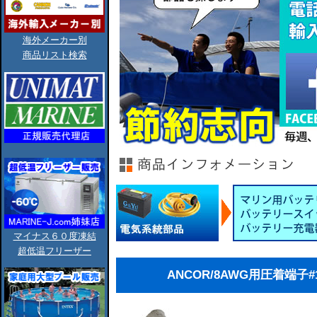
海外メーカー別
商品リスト検索
マイナス６０度凍結
超低温フリーザー
ANCOR/8AWG用圧着端子#1