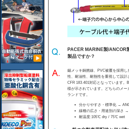
PACER MARINE製/AN
製品ですか？
錫メッキ銅撚線、PVC被覆を採用
性、耐油性、耐熱性を重視して設計され、UL 
CFR 183.401対応となっています。Batt
様が示されています。どちらのメー
ランドです。
分かりやすさ・標準化 → AN
線種の広さ・用途別の深さ → PA
耐温度:105℃ dry / 75℃ wet