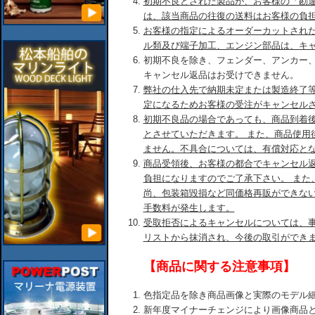
初期不良とされた製品が、お客様の「勘
は、該当商品の往復の送料はお客様の負
お客様の指定によるオーダーカットされ
ル類及び端子加工、エンジン部品は、キ
初期不良を除き、フェンダー、アンカー
キャンセル返品はお受けできません。
弊社の仕入先で納期未定または製造終了
定になるためお客様の受注がキャンセル
初期不良品の場合であっても、商品到着後
とさせていただきます。 また、商品使用
ません。不具合については、有償対応と
商品受領後、お客様の都合でキャンセル
負担になりますのでご了承下さい。 また
尚、包装箱毀損など同価格再販ができな
手数料が発生します。
受取拒否によるキャンセルについては、
リストから抹消され、今後の取引ができ
【商品に関する注意事項】
色指定品を除き商品画像と実際のモデル
新年度マイナーチェンジにより画像商品