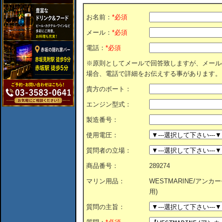
お名前：
*必須
メール：
*必須
電話：
*必須
※原則としてメールで回答致しますが、メール
場合、電話で詳細をお伝えする事があります。
貴方のボート：
エンジン型式：
製造番号：
使用電圧：
質問者の立場：
商品番号：
289274
マリン用品：
WESTMARINE/アンカーチ
用)
質問の主旨：