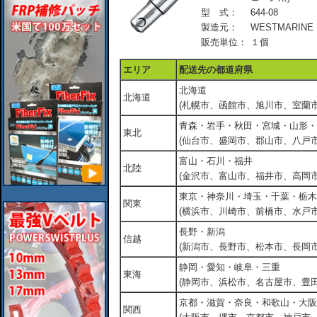
型 式：
644-08
製造元：
WESTMARINE
販売単位：
１個
エリア
配送先の都道府県
北海道
北海道
(札幌市、函館市、旭川市、室蘭市
青森・岩手・秋田・宮城・山形・
東北
(仙台市、盛岡市、郡山市、八戸市
富山・石川・福井
北陸
(金沢市、富山市、福井市、高岡市
東京・神奈川・埼玉・千葉・栃木
関東
(横浜市、川崎市、前橋市、水戸市
長野・新潟
信越
(新潟市、長野市、松本市、長岡市
静岡・愛知・岐阜・三重
東海
(静岡市、浜松市、名古屋市、豊田
京都・滋賀・奈良・和歌山・大阪
関西