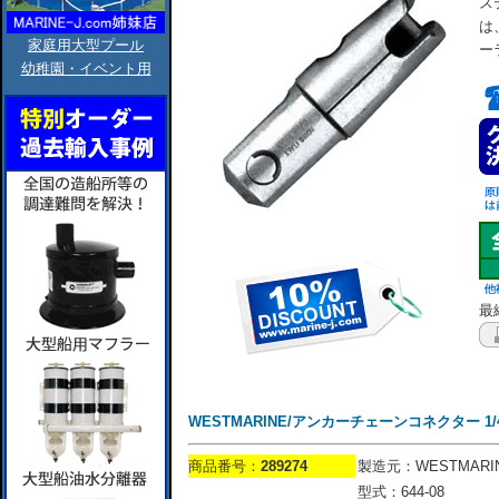
ス
は
家庭用大型プール
ー
幼稚園・イベント用
最終
WESTMARINE/アンカーチェーンコネクター 1/4''-
商品番号：
289274
製造元：WESTMARI
型式：644-08