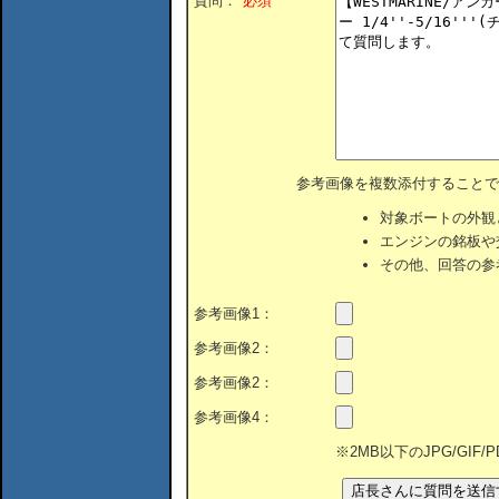
質問：
*必須
参考画像を複数添付することで
対象ボートの外観
エンジンの銘板や
その他、回答の参
参考画像1：
参考画像2：
参考画像2：
参考画像4：
※2MB以下のJPG/GIF