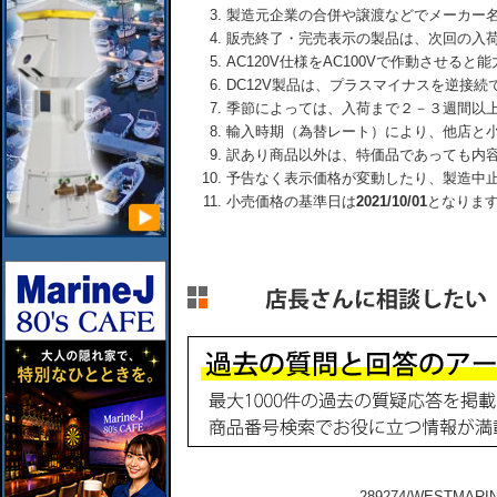
製造元企業の合併や譲渡などでメーカー
販売終了・完売表示の製品は、次回の入
AC120V仕様をAC100Vで作動させる
DC12V製品は、プラスマイナスを逆接
季節によっては、入荷まで２－３週間以
輸入時期（為替レート）により、他店と
訳あり商品以外は、特価品であっても内
予告なく表示価格が変動したり、製造中
小売価格の基準日は
2021/10/01
となりま
289274/WESTM