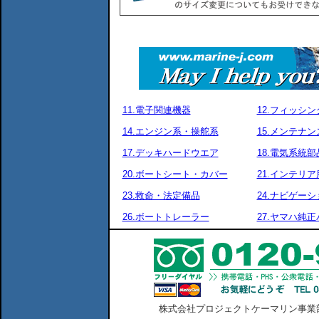
11.電子関連機器
12.フィッシ
14.エンジン系・操舵系
15.メンテナ
17.デッキハードウエア
18.電気系統部
20.ボートシート・カバー
21.インテリア
23.救命・法定備品
24.ナビゲーシ
26.ボートトレーラー
27.ヤマハ純
株式会社プロジェクトケーマリン事業部 横