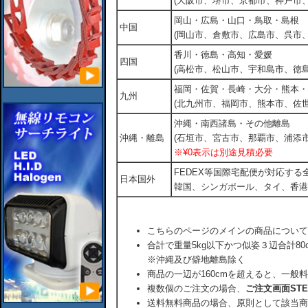
(大阪市、堺市、京都市、神戸市
岡山・広島・山口・鳥取・島根
中国
(岡山市、倉敷市、広島市、呉市
香川・徳島・高知・愛媛
四国
(高松市、松山市、宇和島市、徳島
福岡・佐賀・長崎・大分・熊本・
九州
(北九州市、福岡市、熊本市、佐
沖縄・南西諸島・その他離島
沖縄・離島
(石垣市、宮古市、那覇市、浦添市
※¥0表示は別途見積必要
FEDEX等国際宅配便が対応す
日本国外
韓国、シンガポール、タイ、香港
こちらのページのメインの商品について
合計で重量5kg以下かつ似姿３辺合計80
※沖縄及び僻地離島除く
商品の一辺が160cmを超えると、一般
複数個のご注文の場合、
ご注文画面ST
送料無料商品の場合、原則として該当商