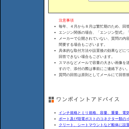
注意事項
毎年、４月から８月は繁忙期のため、回
エンジン関係の場合、「エンジン型式」
メーカーで公開されていない、質問の内
間要する場合もございます。
具体的な取付方法や設置後の効果などに
回答できない場合もございます。
スマホなどメールで容量の大きい画像を
すので、添付の際は事前にご連絡下さい
質問の回答は原則としてメールにて回答
インチ規格とミリ規格、容量、重量、電
ボート及び陸電ポストのコネクター類の
クリート、シートマウントなど船体に設