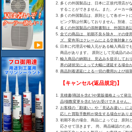
多くの外国製品は、日本に正規代理店が
することができません。また、メーカー
多くの外国製品は、原則として各ボート
ピング類は付属しておりません。別途、
多くの外国製品の添附書類は、外国語表
全ての商品は、初期不良を除き、その使
ズ、変色等はクレームによる交換対象と
日本に代理店や輸入元がある輸入商品で
商品があります。 原則として完成品のみ
輸入商品の納期は、見込みを提示してお
界の諸状況によって大幅に遅延する場合
商品到着遅延による一切の費用および損
【キャンセル(返品規定)】
見積書(商談を含む)や業販価格よって発
品(個数変更を含む)がお受けできません。
お客様の「勘違い」や「見込み違い」に
応した買取手数料が発生する場合があり
初期不良の場合、商品によっては、原則
応させて頂きます。 尚、商品確認のため