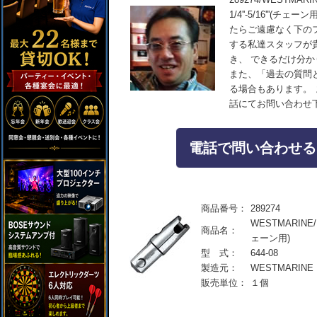
1/4''-5/16''
たらご遠慮なく下の
する私達スタッフが
き、 できるだけ分
また、「過去の質問
る場合もあります。
話にてお問い合わせ
電話で問い合わせる：04
商品番号：
289274
WESTMARINE/
商品名：
ェーン用)
型 式：
644-08
製造元：
WESTMARINE
販売単位：
１個