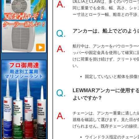
DELTAとCLAWは、多くのバウ
同じ重量でも全長、幅、高さ、シャ
ー寸法とローラー幅、船首との干渉
アンカーは、船上でどのよう
航行中は、アンカーをバウローラー
ッパーや固定金具を使用して確実に
けに荷重を掛け続けず、クリートや
い。
固定していないと船体を損傷
LEWMARアンカーに使用す
よいですか？
チェーンは、アンカー重量に適した
規格を確認して選びます。見た目が
げられません。既存チェーンの線径
ウインドラス指定のチェーン