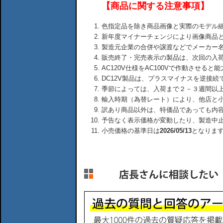
【商品に関する注意事項】
色指定品を除き商品画像と実際のモデル
新年度マイナーチェンジにより画像商品
製造元企業の合併や譲渡などでメーカー
販売終了・完売表示の製品は、次回の入
AC120V仕様をAC100Vで作動させる
DC12V製品は、プラスマイナスを逆接
季節によっては、入荷まで２－３週間以
輸入時期（為替レート）により、他店と
訳あり商品以外は、特価品であっても内
予告なく表示価格が変動したり、製造中
小売価格の基準日は
2026/05/13
となりま