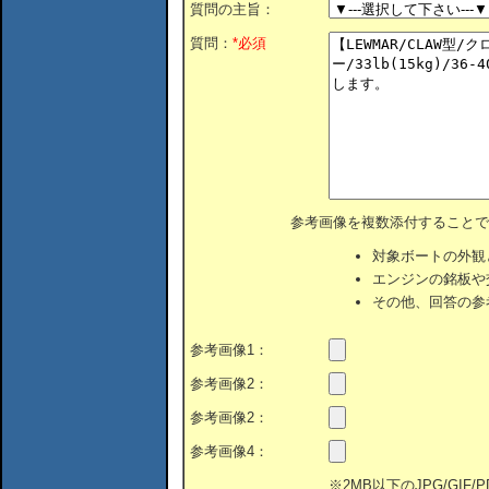
質問の主旨：
質問：
*必須
参考画像を複数添付することで
対象ボートの外観
エンジンの銘板や
その他、回答の参
参考画像1：
参考画像2：
参考画像2：
参考画像4：
※2MB以下のJPG/GIF