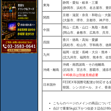
静岡・愛知・岐阜・三重
東海
(静岡市、浜松市、名古屋市、豊田
京都・滋賀・奈良・和歌山・大阪
関西
(大阪市、堺市、京都市、神戸市
岡山・広島・山口・鳥取・島根
中国
(岡山市、倉敷市、広島市、呉市
香川・徳島・高知・愛媛
四国
(高松市、松山市、宇和島市、徳島
福岡・佐賀・長崎・大分・熊本・
九州
(北九州市、福岡市、熊本市、佐
沖縄・南西諸島・その他離島
沖縄・離島
(石垣市、宮古市、那覇市、浦添市
※¥0表示は別途見積必要
FEDEX等国際宅配便が対応す
日本国外
韓国、シンガポール、タイ、香港
こちらのページのメインの商品について
合計で重量5kg以下かつ似姿３辺合計80