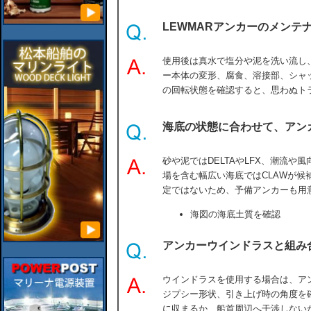
LEWMARアンカーのメンテ
使用後は真水で塩分や泥を洗い流し
ー本体の変形、腐食、溶接部、シャ
の回転状態を確認すると、思わぬト
海底の状態に合わせて、アン
砂や泥ではDELTAやLFX、潮流や
場を含む幅広い海底ではCLAWが候
定ではないため、予備アンカーも用
海図の海底土質を確認
アンカーウインドラスと組み
ウインドラスを使用する場合は、ア
ジプシー形状、引き上げ時の角度を
に収まるか、船首周辺へ干渉しない