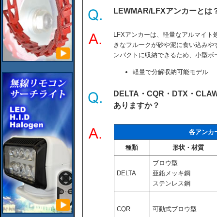
LEWMAR/LFXアンカーとは
LFXアンカーは、軽量なアルマイト
きなフルークが砂や泥に食い込みや
ンパクトに収納できるため、小型ボ
軽量で分解収納可能モデル
DELTA・CQR・DTX・C
ありますか？
各アンカ
種類
形状・材質
ブロウ型
DELTA
亜鉛メッキ鋼
ステンレス鋼
CQR
可動式ブロウ型