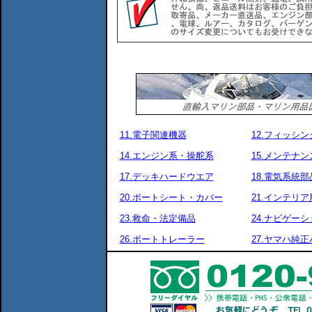
11.電子関連機器
12.フィッシ
14.エンジン系・操舵系
15.メンテナ
17.デッキハードウエア
18.電気系統部
20.ボートシート・カバー
21.インテリア
23.救命・法定備品
24.ナビゲーシ
26.ボートトレーラー
27.ヤマハ純