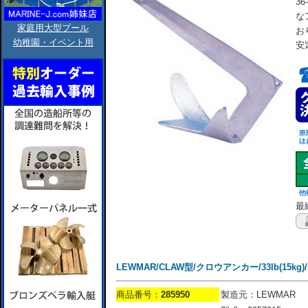
3
な
家庭用大型プール
お
幼稚園・イベント用
安
最終
LEWMAR/CLAW型/クロウアンカー/33lb(15kg)/36
商品番号：
285950
製造元：LEWMAR