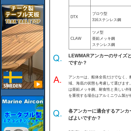
ブロウ型
DTX
316ステンレス鋼
ツメ型
CLAW
亜鉛メッキ鋼
ステンレス鋼
LEWMARアンカーのサイズ
ですか？
アンカーは、船体全長だけでなく、
域、海底の状態も考慮して選びます
は亜鉛メッキ鋼、耐食性と美しい外
を重視する場合はアルミニウム製が
各アンカーに適合するアンカ
ばよいですか？