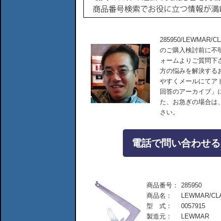
285950/LEWMAR/C
のご購入検討前に不
ォームよりご質問下
方の悩みを解決する
やすくメールにてア
回答のアーカイブ」
た、お急ぎの場合は
さい。
電話で問い合わせる：04
商品番号：
285950
商品名：
LEWMAR/CLA
型 式：
0057915
製造元：
LEWMAR