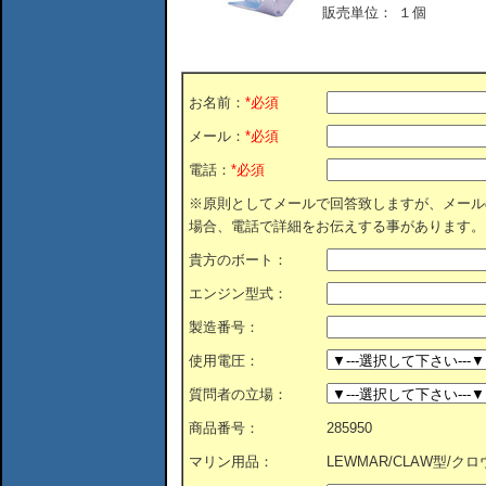
販売単位：
１個
お名前：
*必須
メール：
*必須
電話：
*必須
※原則としてメールで回答致しますが、メール
場合、電話で詳細をお伝えする事があります。
貴方のボート：
エンジン型式：
製造番号：
使用電圧：
質問者の立場：
商品番号：
285950
マリン用品：
LEWMAR/CLAW型/クロウアン