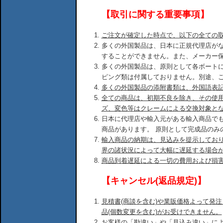
【取引に関する重要事項】
ご注文が確定した時点で、以下の全ての
多くの外国製品は、日本に正規代理店が
することができません。また、メーカー
多くの外国製品は、原則として各ボート
ピング類は付属しておりません。別途、
多くの外国製品の添附書類は、外国語表
全ての商品は、初期不良を除き、その使
ズ、変色等はクレームによる交換対象と
日本に代理店や輸入元がある輸入商品で
商品があります。 原則として完成品のみ
輸入商品の納期は、見込みを提示してお
界の諸状況によって大幅に遅延する場合
商品到着遅延による一切の費用および損
【キャンセル(返品規定)】
見積書(商談を含む)や業販価格よって発
品(個数変更を含む)がお受けできません。
お客様の「勘違い」や「見込み違い」に