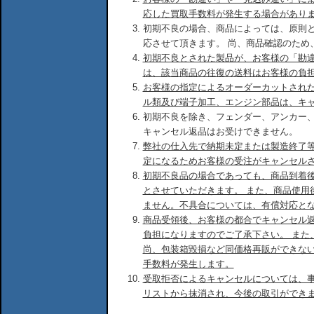
応した買取手数料が発生する場合があり
初期不良の場合、商品によっては、原則
応させて頂きます。 尚、商品確認のため
初期不良とされた製品が、お客様の「勘
は、該当商品の往復の送料はお客様の負
お客様の指定によるオーダーカットされ
ル類及び端子加工、エンジン部品は、キ
初期不良を除き、フェンダー、アンカー
キャンセル返品はお受けできません。
弊社の仕入先で納期未定または製造終了
定になるためお客様の受注がキャンセル
初期不良品の場合であっても、商品到着後
とさせていただきます。 また、商品使用
ません。不具合については、有償対応と
商品受領後、お客様の都合でキャンセル
負担になりますのでご了承下さい。 また
尚、包装箱毀損など同価格再販ができな
手数料が発生します。
受取拒否によるキャンセルについては、
リストから抹消され、今後の取引ができ