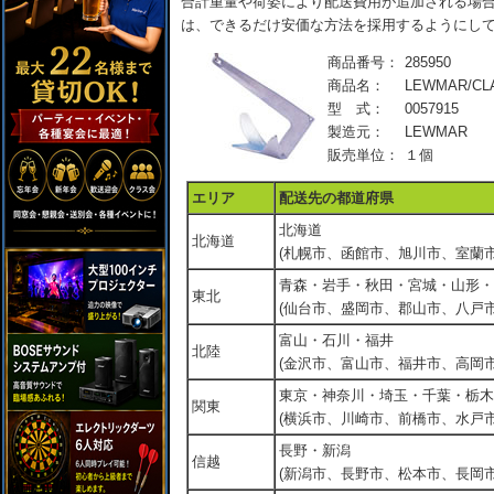
合計重量や荷姿により配送費用が追加される場合
は、できるだけ安価な方法を採用するようにし
商品番号：
285950
商品名：
LEWMAR/CLA
型 式：
0057915
製造元：
LEWMAR
販売単位：
１個
エリア
配送先の都道府県
北海道
北海道
(札幌市、函館市、旭川市、室蘭市
青森・岩手・秋田・宮城・山形・
東北
(仙台市、盛岡市、郡山市、八戸市
富山・石川・福井
北陸
(金沢市、富山市、福井市、高岡市
東京・神奈川・埼玉・千葉・栃木
関東
(横浜市、川崎市、前橋市、水戸市
長野・新潟
信越
(新潟市、長野市、松本市、長岡市