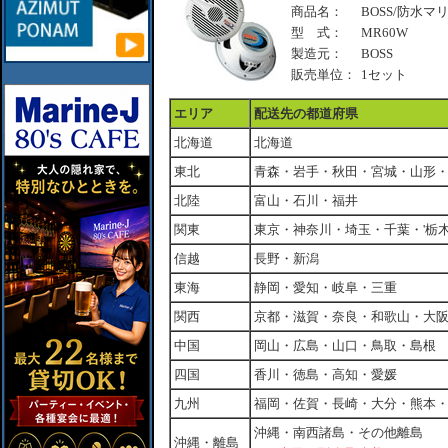
商品名：
BOSS/防水マリ
型 式：
MR60W
製造元：
BOSS
販売単位：
1セット
エリア
配送先の都道府県
北海道
北海道
東北
青森・岩手・秋田・宮城・山形
北陸
富山・石川・福井
関東
東京・神奈川・埼玉・千葉・'栃
信越
長野・新潟
東海
静岡・愛知・岐阜・三重
関西
京都・滋賀・奈良・和歌山・大
中国
岡山・広島・山口・鳥取・島根
四国
香川・徳島・高知・愛媛
九州
福岡・佐賀・長崎・大分・熊本
沖縄・南西諸島・その他離島
沖縄・離島