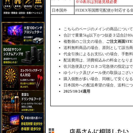
※\0表示は別途見積必要
日本国外
FEDEX等国際宅配便が対応する
こちらのページのメインの商品について
合計で重量5kg以下かつ似姿３辺合計80
複数個のご注文の場合、
ご注文画面ST
送料無料商品の場合、原則として該当商
代金引換によるお支払いの場合、手数料
配送費用は、消費税込みの料金となりま
佐川急便及びクロネコ宅急便の指定はで
ゆうパック及びメール便の取扱はござい
購入個数が多い場合、同梱して安くなる
日本国外への配送希望の場合、送料につ
2025/10/24適用