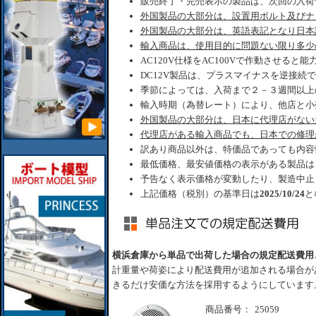
販売終了・完売表示の製品は、次回の入荷
外国製品の大部分は、設置用ボルト及びナ
外国製品の大部分は、英語表記となり日本
輸入商品は、使用目的に問題ない限り多少
AC120V仕様をAC100Vで作動させると
DC12V製品は、プラスマイナスを逆接続
季節によっては、入荷まで２－３週間以上
輸入時期（為替レート）により、他店と小
外国製品の大部分は、日本に代理店がない
代理店がある輸入商品でも、日本での修理
訳あり商品以外は、特価品であっても内容
最低価格、最安値価格の表示がある製品は
予告なく表示価格が変動したり、製造中止
上記価格（税別）の基準日は
2025/10/24
と
横浜倉庫から単品で出荷した場合の規定配送費用
計重量や荷姿により配送費用が追加される場合が
きるだけ安価な方法を採用するようにしています
商品番号：
25059