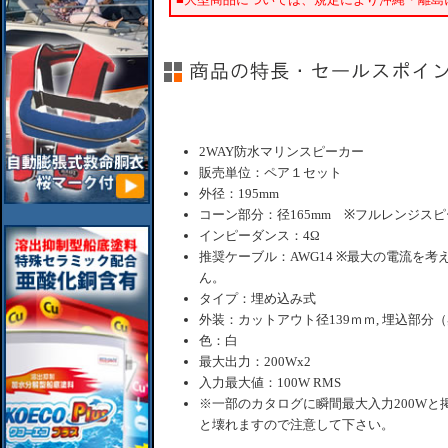
2WAY防水マリンスピーカー
販売単位：ペア１セット
外径：195mm
コーン部分：径165mm ※フルレンジス
インピーダンス：4Ω
推奨ケーブル：AWG14 ※最大の電流を
ん。
タイプ：埋め込み式
外装：カットアウト径139ｍｍ, 埋込部分（
色：白
最大出力：200Wx2
入力最大値：100W RMS
※一部のカタログに瞬間最大入力200Wと
と壊れますので注意して下さい。