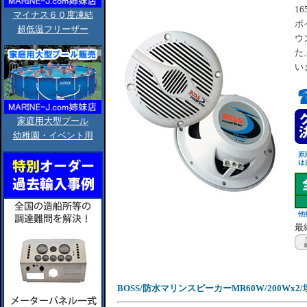
1
マイナス６０度凍結
ボ
超低温フリーザー
ウ
た
い
家庭用大型プール
幼稚園・イベント用
最終
BOSS/防水マリンスピーカーMR60W/200Wx2/