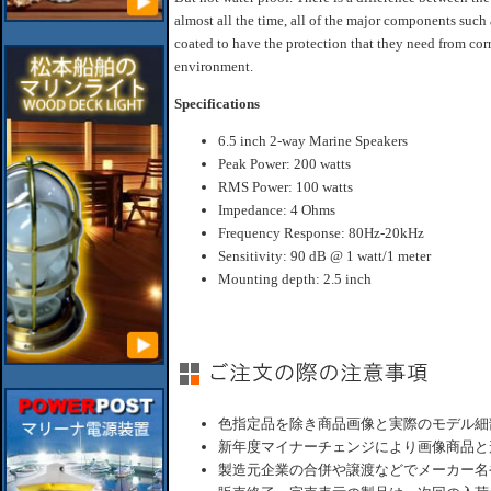
almost all the time, all of the major components such 
coated to have the protection that they need from corr
environment.
Specifications
6.5 inch 2-way Marine Speakers
Peak Power: 200 watts
RMS Power: 100 watts
Impedance: 4 Ohms
Frequency Response: 80Hz-20kHz
Sensitivity: 90 dB @ 1 watt/1 meter
Mounting depth: 2.5 inch
色指定品を除き商品画像と実際のモデル細
新年度マイナーチェンジにより画像商品と
製造元企業の合併や譲渡などでメーカー名