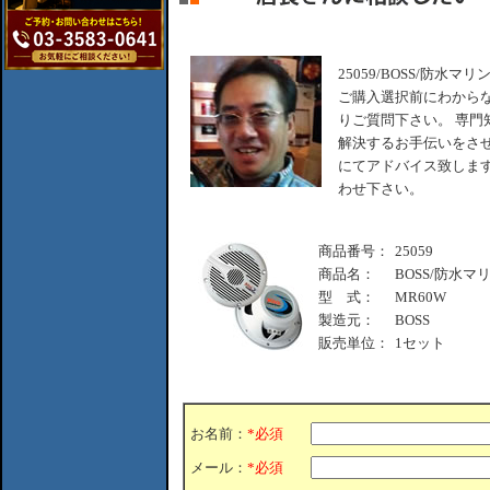
25059/BOSS/防水マリ
ご購入選択前にわから
りご質問下さい。 専門
解決するお手伝いをさせ
にてアドバイス致します
わせ下さい。
商品番号：
25059
商品名：
BOSS/防水マリ
型 式：
MR60W
製造元：
BOSS
販売単位：
1セット
お名前：
*必須
メール：
*必須