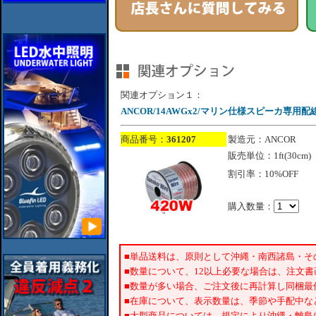
関連オプション１：
ANCOR/14AWGx2/マリン仕様スピーカ専用配線ケー
商品番号：
361207
製造元：ANCOR
販売単位：1ft(30cm)
割引率：10%OFF
購入数量：
■単品送料は、原則として沖縄・南西諸島・そ
■数量について、12以上必要な場合は、注文
■数量が多い場合、ご注文後に再計算し同梱最
■在庫について、表示数量は、季節や手配中な
■大型商品については、規定により沖縄・離島