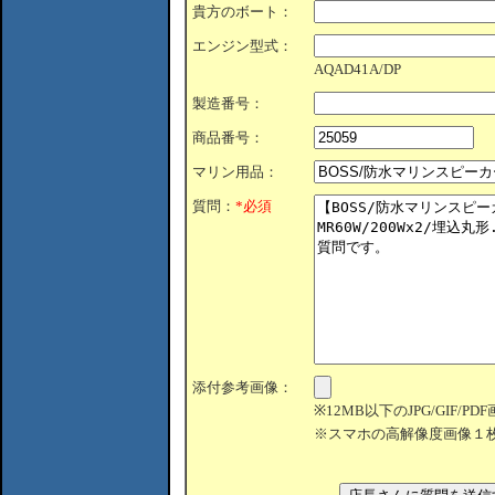
貴方のボート：
エンジン型式：
AQAD41A/DP
製造番号：
商品番号：
マリン用品：
質問：
*必須
添付参考画像：
※12MB以下のJPG/GIF/
※スマホの高解像度画像１