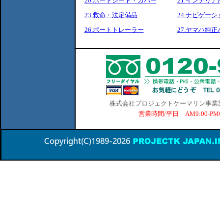
20.ボートシート・カバー
21.インテリア
23.救命・法定備品
24.ナビゲーシ
26.ボートトレーラー
27.ヤマハ純
株式会社プロジェクトケーマリン事業部 横
営業時間/平日 AM9:00-P