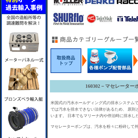
160302－マセレータ
米国式の汚水ホールディング式の排水システムで
では汚水を排水できない法律があるため、 原則
います。 日本でもマリーナ内や停泊時に排水し
マセレーターポンプは、汚水を粉々に粉砕して